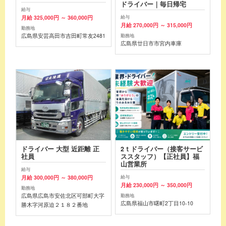
ドライバー｜毎日帰宅
給与
月給 325,000円 ～ 360,000円
給与
月給 270,000円 ～ 315,000円
勤務地
広島県安芸高田市吉田町常友2481
勤務地
広島県廿日市市宮内車庫
ドライバー 大型 近距離 正
2ｔドライバー（接客サービ
社員
ススタッフ）【正社員】福
山営業所
給与
月給 300,000円 ～ 380,000円
給与
月給 230,000円 ～ 350,000円
勤務地
広島県広島市安佐北区可部町大字
勤務地
広島県福山市曙町2丁目10-10
勝木字河原迫２１８２番地