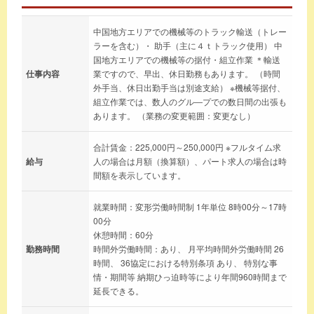
中国地方エリアでの機械等のトラック輸送（トレー
ラーを含む）・ 助手（主に４ｔトラック使用） 中
国地方エリアでの機械等の据付・組立作業 ＊輸送
仕事内容
業ですので、早出、休日勤務もあります。 （時間
外手当、休日出勤手当は別途支給） ※機械等据付、
組立作業では、数人のグル―プでの数日間の出張も
あります。 （業務の変更範囲：変更なし）
合計賃金：225,000円～250,000円 ※フルタイム求
給与
人の場合は月額（換算額）、パート求人の場合は時
間額を表示しています。
就業時間：変形労働時間制 1年単位 8時00分～17時
00分
休憩時間：60分
勤務時間
時間外労働時間：あり、 月平均時間外労働時間 26
時間、 36協定における特別条項 あり、 特別な事
情・期間等 納期ひっ迫時等により年間960時間まで
延長できる。