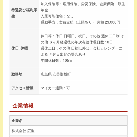
加入保険等：雇用保険、労災保険、健康保険、厚生
待遇及び福利厚
年金
生
入居可能住宅：なし
通勤手当：実費支給（上限あり） 月額 23,000円
休日等：休日 日曜日、祝日、その他 週休二日制 そ
の他 ６ヶ月経過後の年次有給休暇日数 10日
休日･休暇
週休二日：その他 日祝以外は、会社カレンダーに
よる ＊休日出勤の場合あり
年間休日数：105日
勤務地
広島県 安芸郡坂町
アクセス情報
マイカー通勤：可
企業情報
企業名
株式会社 広重