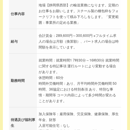
地場【静岡県西部】の輸送業務になります。定期の
お仕事をお願いします。スチール製の梱包枠をフォ
仕事内容
ークリフトを使って積み下ろしをします。「変更範
囲：事業所の定める業務」
合計賃金：289,600円～300,600円 ※フルタイム求
給与
人の場合は月額（換算額）、パート求人の場合は時
間額を表示しています。
就業時間：就業時間1 7時30分～16時30分 就業時間
に関する特記事項 運行ルートにより変動する場合
があります。
休憩時間：60分
勤務時間
時間外労働時間：あり、月平均時間外労働時間 50
時間、36協定における特別条項 あり、特別な事
情・期間等 コース内容によって多少時間が変わる
ことがあります。
加入保険等：雇用保険、労災保険、健康保険、厚生
待遇及び福利厚
年金、財形
生
入居可能住宅：なし