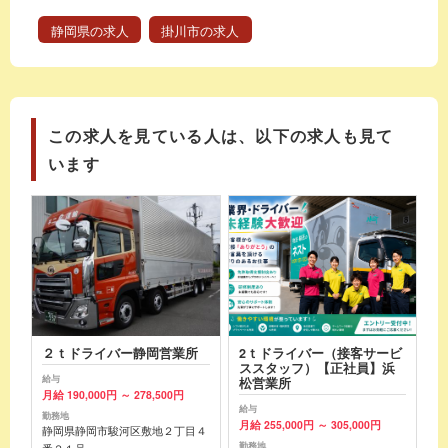
静岡県の求人
掛川市の求人
この求人を見ている人は、以下の求人も見て
います
２ｔドライバー静岡営業所
2ｔドライバー（接客サービ
ススタッフ）【正社員】浜
給与
松営業所
月給 190,000円 ～ 278,500円
給与
勤務地
月給 255,000円 ～ 305,000円
静岡県静岡市駿河区敷地２丁目４
勤務地