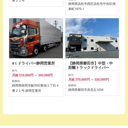
番２１号
静岡県浜松市西区浜松市中央区湖
東町1970-1
4ｔドライバー静岡営業所
【静岡県磐田市】中型・中
距離トラックドライバー
給与
月給 210,000円 ～ 300,000円
給与
月給 270,000円 ～ 320,000円
勤務地
静岡県静岡市駿河区敷地２丁目４
勤務地
静岡県磐田市高見丘1234
番２１号 静岡営業所