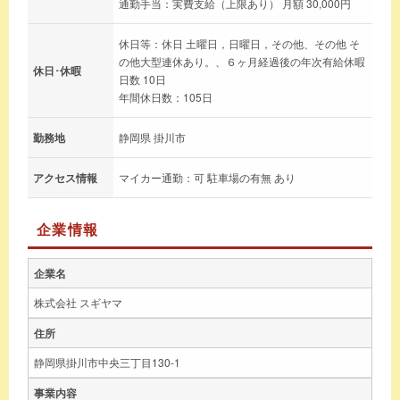
通勤手当：実費支給（上限あり） 月額 30,000円
休日等：休日 土曜日，日曜日，その他、その他 そ
の他大型連休あり。、６ヶ月経過後の年次有給休暇
休日･休暇
日数 10日
年間休日数：105日
勤務地
静岡県 掛川市
アクセス情報
マイカー通勤：可 駐車場の有無 あり
企業情報
企業名
株式会社 スギヤマ
住所
静岡県掛川市中央三丁目130-1
事業内容