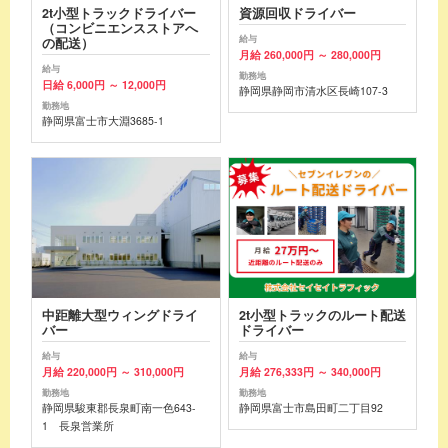
2t小型トラックドライバー
資源回収ドライバー
（コンビニエンスストアへ
給与
の配送）
月給 260,000円 ～ 280,000円
給与
勤務地
日給 6,000円 ～ 12,000円
静岡県静岡市清水区長崎107-3
勤務地
静岡県富士市大淵3685-1
中距離大型ウィングドライ
2t小型トラックのルート配送
バー
ドライバー
給与
給与
月給 220,000円 ～ 310,000円
月給 276,333円 ～ 340,000円
勤務地
勤務地
静岡県駿東郡長泉町南一色643-
静岡県富士市島田町二丁目92
1 長泉営業所