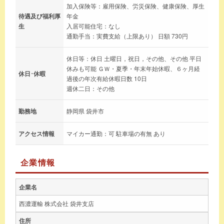
加入保険等：雇用保険、労災保険、健康保険、厚生
待遇及び福利厚
年金
生
入居可能住宅：なし
通勤手当：実費支給（上限あり） 日額 730円
休日等：休日 土曜日，祝日，その他、その他 平日
休みも可能 ＧＷ・夏季・年末年始休暇、６ヶ月経
休日･休暇
過後の年次有給休暇日数 10日
週休二日：その他
勤務地
静岡県 袋井市
アクセス情報
マイカー通勤：可 駐車場の有無 あり
企業情報
企業名
西濃運輸 株式会社 袋井支店
住所