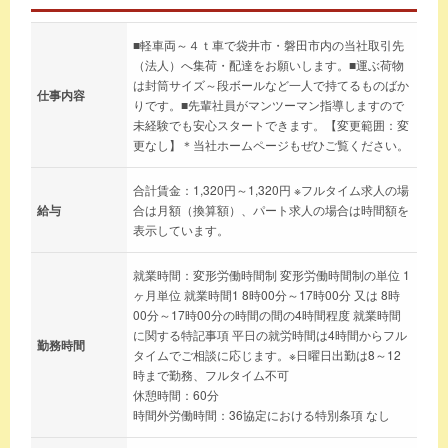
■軽車両～４ｔ車で袋井市・磐田市内の当社取引先
（法人）へ集荷・配達をお願いします。■運ぶ荷物
は封筒サイズ～段ボールなど一人で持てるものばか
仕事内容
りです。■先輩社員がマンツーマン指導しますので
未経験でも安心スタートできます。【変更範囲：変
更なし】＊当社ホームページもぜひご覧ください。
合計賃金：1,320円～1,320円 ※フルタイム求人の場
給与
合は月額（換算額）、パート求人の場合は時間額を
表示しています。
就業時間：変形労働時間制 変形労働時間制の単位 1
ヶ月単位 就業時間1 8時00分～17時00分 又は 8時
00分～17時00分の時間の間の4時間程度 就業時間
に関する特記事項 平日の就労時間は4時間からフル
勤務時間
タイムでご相談に応じます。※日曜日出勤は8～12
時まで勤務、フルタイム不可
休憩時間：60分
時間外労働時間：36協定における特別条項 なし