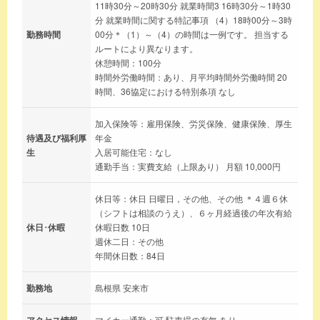
11時30分～20時30分 就業時間3 16時30分～1時30
分 就業時間に関する特記事項 （4）18時00分～3時
勤務時間
00分＊（1）～（4）の時間は一例です。 担当する
ルートにより異なります。
休憩時間：100分
時間外労働時間：あり、月平均時間外労働時間 20
時間、36協定における特別条項 なし
加入保険等：雇用保険、労災保険、健康保険、厚生
待遇及び福利厚
年金
生
入居可能住宅：なし
通勤手当：実費支給（上限あり） 月額 10,000円
休日等：休日 日曜日，その他、その他 ＊４週６休
（シフトは相談のうえ）、６ヶ月経過後の年次有給
休日･休暇
休暇日数 10日
週休二日：その他
年間休日数：84日
勤務地
島根県 安来市
アクセス情報
マイカー通勤：可 駐車場の有無 あり