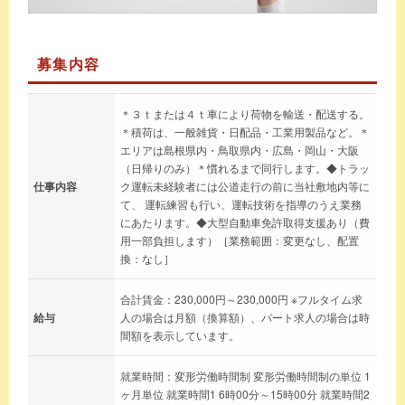
募集内容
＊３ｔまたは４ｔ車により荷物を輸送・配送する。
＊積荷は、一般雑貨・日配品・工業用製品など。＊
エリアは島根県内・鳥取県内・広島・岡山・大阪
（日帰りのみ）＊慣れるまで同行します。◆トラッ
仕事内容
ク運転未経験者には公道走行の前に当社敷地内等に
て、 運転練習も行い、運転技術を指導のうえ業務
にあたります。◆大型自動車免許取得支援あり（費
用一部負担します）［業務範囲：変更なし、配置
換：なし］
合計賃金：230,000円～230,000円 ※フルタイム求
給与
人の場合は月額（換算額）、パート求人の場合は時
間額を表示しています。
就業時間：変形労働時間制 変形労働時間制の単位 1
ヶ月単位 就業時間1 6時00分～15時00分 就業時間2