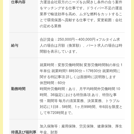
仕事内容
力運送会社双方のニーズをお聞きし条件の合う案件
をマッチングする仕事です。ドライバー不足の運送
業界で輸送効率を高め、ムダな燃料をカットするこ
とで環境保護へ貢献する仕事です。変更範囲：会社
の定める業務
合計賃金：250,000円～400,000円 ※フルタイム求
給与
人の場合は月額（換算額）、パート求人の場合は時
間額を表示しています。
就業時間：変形労働時間制 変形労働時間制の単位 1
年単位 就業時間1 8時30分～17時30分 就業時間に
関する特記事項 詳しくは面接時に説明致します
休憩時間：60分
勤務時間
時間外労働時間：あり、月平均時間外労働時間 10
時間、36協定における特別条項 あり、特別な事
情・期間等 毎月の清算業務、決算業務、トラブル
対応に1日8．5時間、1ヶ月99時間、年6回を限度と
して年720時間まで。
加入保険等：雇用保険、労災保険、健康保険、厚生
待遇及び福利厚
年金、財形