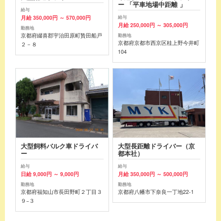
ー 「平車地場中距離 」
給与
月給 350,000円 ～ 570,000円
給与
月給 250,000円 ～ 305,000円
勤務地
京都府綴喜郡宇治田原町贄田船戸
勤務地
京都府京都市西京区桂上野今井町
２－８
104
大型飼料バルク車ドライバ
大型長距離ドライバー（京
ー
都本社）
給与
給与
日給 9,000円 ～ 9,000円
月給 350,000円 ～ 500,000円
勤務地
勤務地
京都府福知山市長田野町２丁目３
京都府八幡市下奈良一丁地22-1
９−３