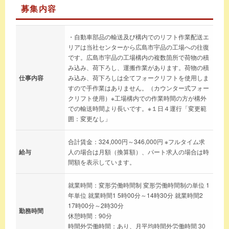
募集内容
・自動車部品の輸送及び構内でのリフト作業配送エ
リアは当社センターから広島市宇品の工場への往復
です。広島市宇品の工場構内の複数箇所で荷物の積
み込み、荷下ろし、運搬作業があります。荷物の積
仕事内容
み込み、荷下ろしは全てフォークリフトを使用しま
すので手作業はありません。（カウンター式フォー
クリフト使用）※工場構内での作業時間の方が構外
での輸送時間より長いです。※１日４運行「変更範
囲：変更なし」
合計賃金：324,000円～346,000円 ※フルタイム求
給与
人の場合は月額（換算額）、パート求人の場合は時
間額を表示しています。
就業時間：変形労働時間制 変形労働時間制の単位 1
年単位 就業時間1 5時00分～14時30分 就業時間2
17時00分～2時30分
勤務時間
休憩時間：90分
時間外労働時間：あり、月平均時間外労働時間 30