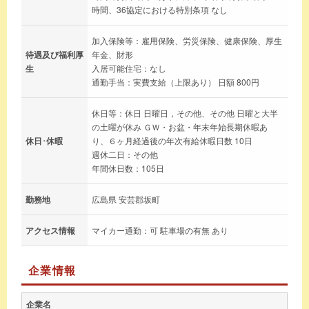
時間、36協定における特別条項 なし
加入保険等：雇用保険、労災保険、健康保険、厚生
待遇及び福利厚
年金、財形
生
入居可能住宅：なし
通勤手当：実費支給（上限あり） 日額 800円
休日等：休日 日曜日，その他、その他 日曜と大半
の土曜が休み ＧＷ・お盆・年末年始長期休暇あ
休日･休暇
り、６ヶ月経過後の年次有給休暇日数 10日
週休二日：その他
年間休日数：105日
勤務地
広島県 安芸郡坂町
アクセス情報
マイカー通勤：可 駐車場の有無 あり
企業情報
企業名