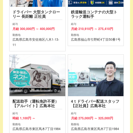
ドライバー 大型タンクロー
鉄道輸送コンテナの大型ト
リー 長距離 正社員
ラック運転手
給与
給与
月給 300,000円 ～ 400,000円
月給 210,910円 ～ 275,410円
勤務地
勤務地
広島県広島市安佐南区八木1-13-
広島県福山市引野町4丁目50番1号
11
配送助手（運転免許不要）
4ｔドライバー配送スタッフ
【アルバイト】広島本社
【正社員】広島本社
給与
給与
時給 1,100円 ～
月給 275,000円 ～ 325,000円
勤務地
勤務地
広島県広島市東区馬木7丁目1984
広島県広島市東区馬木7丁目1984