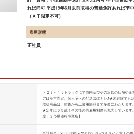
れば尚可 平成19年6月以前取得の普通免許あれば準
（ＡＴ限定不可）
雇用形態
正社員
・２ｔ～４ｔトラックにて市内及びその近郊の店舗や企
アは基本固定、個人宅への配送ほぼナシ♪★未経験でも
取扱商品は、雑貨から工業用部品まで多岐にわたります
★定年は６５歳！その後の再雇用制度も充実しています
度：２つ星獲得事業所】
合計賃金：200,000円～250,000円 ※フルタイム