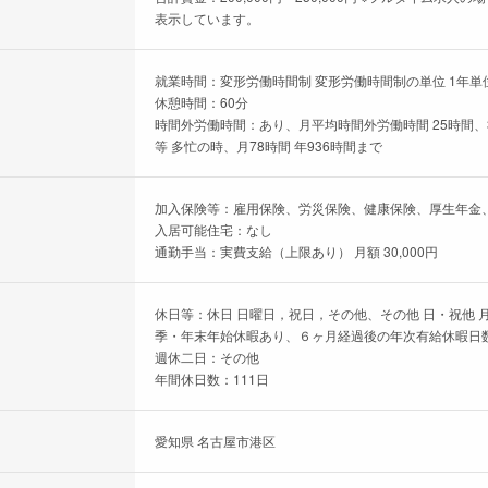
表示しています。
就業時間：変形労働時間制 変形労働時間制の単位 1年単位 
休憩時間：60分
時間外労働時間：あり、月平均時間外労働時間 25時間、
等 多忙の時、月78時間 年936時間まで
加入保険等：雇用保険、労災保険、健康保険、厚生年金
入居可能住宅：なし
通勤手当：実費支給（上限あり） 月額 30,000円
休日等：休日 日曜日，祝日，その他、その他 日・祝他 
季・年末年始休暇あり、６ヶ月経過後の年次有給休暇日数
週休二日：その他
年間休日数：111日
愛知県 名古屋市港区