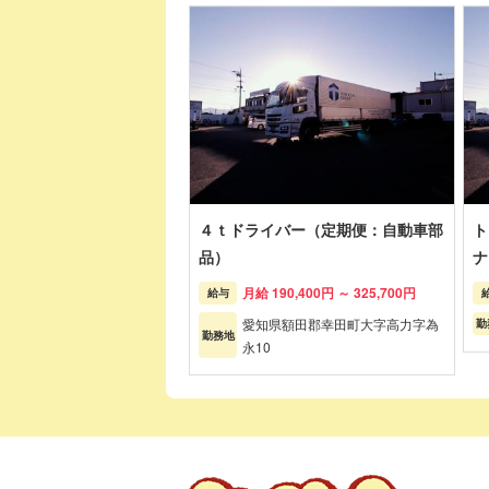
４ｔドライバー（定期便：自動車部
ト
品）
ナ
月給 190,400円 ～ 325,700円
給与
愛知県額田郡幸田町大字高力字為
勤
勤務地
永10