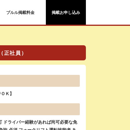
ブルル掲載料金
掲載お申し込み
（正社員）
許ＯＫ】
可 ドライバー経験があれば尚可必要な免
免許 必須 フォークリフト運転技能者 あ