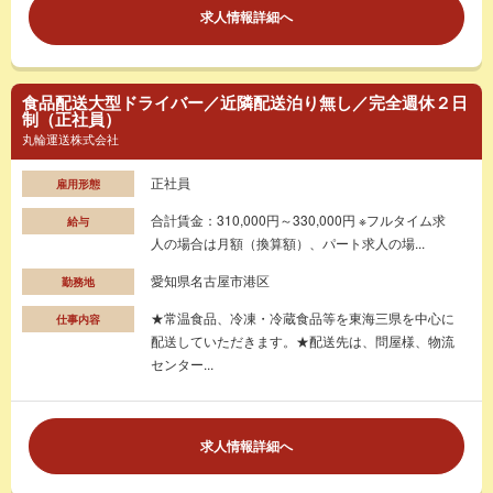
求人情報詳細へ
食品配送大型ドライバー／近隣配送泊り無し／完全週休２日
制（正社員）
丸輪運送株式会社
正社員
雇用形態
合計賃金：310,000円～330,000円 ※フルタイム求
給与
人の場合は月額（換算額）、パート求人の場...
愛知県名古屋市港区
勤務地
★常温食品、冷凍・冷蔵食品等を東海三県を中心に
仕事内容
配送していただきます。★配送先は、問屋様、物流
センター...
求人情報詳細へ