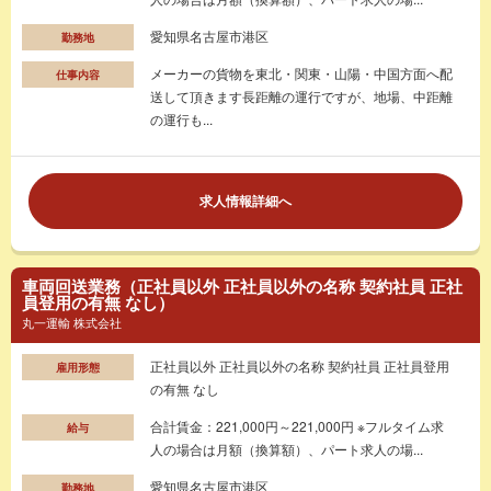
愛知県名古屋市港区
勤務地
メーカーの貨物を東北・関東・山陽・中国方面へ配
仕事内容
送して頂きます長距離の運行ですが、地場、中距離
の運行も...
求人情報詳細へ
車両回送業務（正社員以外 正社員以外の名称 契約社員 正社
員登用の有無 なし）
丸一運輸 株式会社
正社員以外 正社員以外の名称 契約社員 正社員登用
雇用形態
の有無 なし
合計賃金：221,000円～221,000円 ※フルタイム求
給与
人の場合は月額（換算額）、パート求人の場...
愛知県名古屋市港区
勤務地