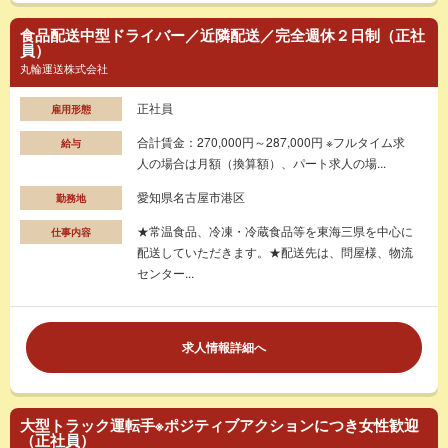
食品配送中型ドライバー／近隣配送／完全週休２日制（正社
員）
丸輪運送株式会社
正社員
雇用形態
合計賃金：270,000円～287,000円 ※フルタイム求
給与
人の場合は月額（換算額）、パート求人の場...
愛知県名古屋市港区
勤務地
★常温食品、冷凍・冷蔵食品等を東海三県を中心に
仕事内容
配送していただきます。★配送先は、問屋様、物流
センター...
求人情報詳細へ
大型トラック運転手※ポジティブアクションにつき女性歓迎
（正社員）