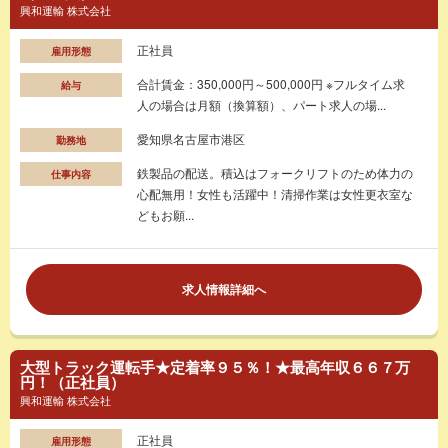
興和運輸 株式会社
正社員
雇用形態
合計賃金：350,000円～500,000円 ※フルタイム求
給与
人の場合は月額（換算額）、パート求人の場...
愛知県名古屋市港区
勤務地
鉄製品の配送。積込はフォークリフトのため体力の
仕事内容
心配無用！女性も活躍中！清掃作業は女性更衣室な
どもお願...
求人情報詳細へ
大型トラック運転手★定着率９５％！★最高年収６６７万
円！（正社員）
興和運輸 株式会社
正社員
雇用形態