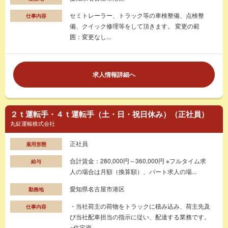
セミトレーラー、トラック等の車検整備、点検整
仕事内容
備、クイック修理等をして頂きます。 変更の範
囲：変更なし...
求人情報詳細へ
２ｔ運転手・４ｔ運転手（土・日・祝日休み）（正社員）
丸鉦運輸株式会社
正社員
雇用形態
合計賃金：280,000円～360,000円 ※フルタイム求
給与
人の場合は月額（換算額）、パート求人の場...
愛知県名古屋市港区
勤務地
・当社荷主の荷物をトラックに積み込み、荷主先及
仕事内容
び当社配車担当の指示に従い、配達する業務です。
※住宅資...