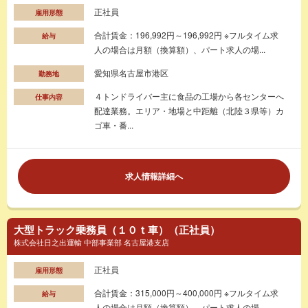
正社員
雇用形態
合計賃金：196,992円～196,992円 ※フルタイム求
給与
人の場合は月額（換算額）、パート求人の場...
愛知県名古屋市港区
勤務地
４トンドライバー主に食品の工場から各センターへ
仕事内容
配達業務。エリア・地場と中距離（北陸３県等）カ
ゴ車・番...
求人情報詳細へ
大型トラック乗務員（１０ｔ車）（正社員）
株式会社日之出運輸 中部事業部 名古屋港支店
正社員
雇用形態
合計賃金：315,000円～400,000円 ※フルタイム求
給与
人の場合は月額（換算額）、パート求人の場...