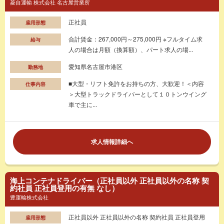
菱自運輸 株式会社 名古屋営業所
正社員
雇用形態
合計賃金：267,000円～275,000円 ※フルタイム求
給与
人の場合は月額（換算額）、パート求人の場...
愛知県名古屋市港区
勤務地
■大型・リフト免許をお持ちの方、大歓迎！＜内容
仕事内容
＞大型トラックドライバーとして１０トンウイング
車で主に...
求人情報詳細へ
海上コンテナドライバー（正社員以外 正社員以外の名称 契
約社員 正社員登用の有無 なし）
豊運輸株式会社
正社員以外 正社員以外の名称 契約社員 正社員登用
雇用形態