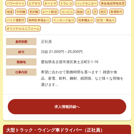
パワーゲート
エアサス
オートマ
ドラレコ
バックモニター
車線逸脱警報装置
地場
中距離
長距離
ルート配送
コンビニ
路線
土
日
祝日
車通勤可
バイク通勤可
無料駐車場あり
インタンクあり
洗車機あり
社宅・寮あり
オリジナルユニフォーム
正社員
雇用形態
日給 21,000円～25,000円
給与
愛知県名古屋市港区東土古町2-1-16
勤務地
希望に合わせて勤務時間を選べます！ 雑貨や食
仕事内容
品、家電、飲料、鋼材、紙関係、など様々な荷物を
運びます...
求人情報詳細へ
大型トラック・ウイング車ドライバー（正社員）