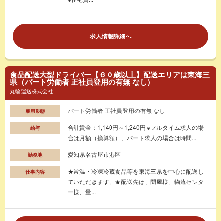
求人情報詳細へ
食品配送大型ドライバー【６０歳以上】配送エリアは東海三
県（パート労働者 正社員登用の有無 なし）
丸輪運送株式会社
パート労働者 正社員登用の有無 なし
雇用形態
合計賃金：1,140円～1,240円 ※フルタイム求人の場
給与
合は月額（換算額）、パート求人の場合は時間...
愛知県名古屋市港区
勤務地
★常温・冷凍冷蔵食品等を東海三県を中心に配送し
仕事内容
ていただきます。★配送先は、問屋様、物流センタ
ー様、量...