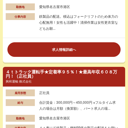
愛知県名古屋市港区
勤務地
鉄製品の配送。積込はフォークリフトのため体力の
仕事内容
心配無用！女性も活躍中！清掃作業は女性更衣室な
どもお願...
求人情報詳細へ
４ｔトラック運転手★定着率９５％！★最高年収６０８万
円！（正社員）
興和運輸 株式会社
正社員
雇用形態
合計賃金：300,000円～450,000円 ※フルタイム求
給与
人の場合は月額（換算額）、パート求人の場...
愛知県名古屋市港区
勤務地
４ｔ車にて鉄製品・鋼材関係の製品の配送をお願い
仕事内容