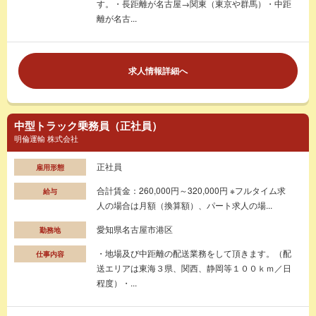
す。・長距離が名古屋→関東（東京や群馬）・中距
離が名古...
求人情報詳細へ
中型トラック乗務員（正社員）
明倫運輸 株式会社
正社員
雇用形態
合計賃金：260,000円～320,000円 ※フルタイム求
給与
人の場合は月額（換算額）、パート求人の場...
愛知県名古屋市港区
勤務地
・地場及び中距離の配送業務をして頂きます。（配
仕事内容
送エリアは東海３県、関西、静岡等１００ｋｍ／日
程度）・...