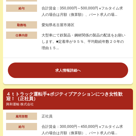
合計賃金：350,000円～500,000円 ※フルタイム求
給与
人の場合は月額（換算額）、パート求人の場...
愛知県名古屋市港区
勤務地
大型車にて鉄製品・鋼材関係の製品の配送をお願い
仕事内容
します。■定着率が９５％、平均勤続年数２０年の
理由１５...
求人情報詳細へ
４ｔトラック運転手※ポジティブアクションにつき女性歓
迎！（正社員）
興和運輸 株式会社
正社員
雇用形態
合計賃金：300,000円～450,000円 ※フルタイム求
給与
人の場合は月額（換算額）、パート求人の場...