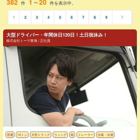
382
1～20
件
件を表示中。
1
2
3
4
5
6
7
8
9
大型ドライバー・年間休日120日！土日祝休み！
株式会社トーマ東海 / 正社員
普通
10トン
大型トラック
ウィング
箱
トレーラー
冷蔵・冷凍