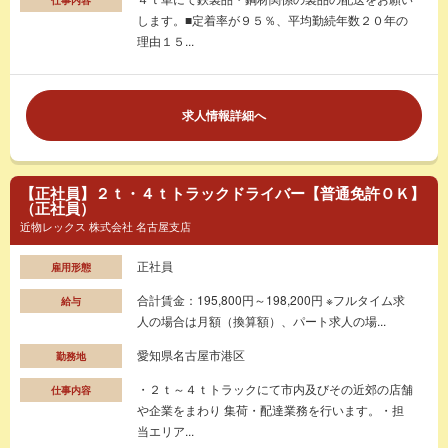
します。■定着率が９５％、平均勤続年数２０年の
理由１５...
求人情報詳細へ
【正社員】２ｔ・４ｔトラックドライバー【普通免許ＯＫ】
（正社員）
近物レックス 株式会社 名古屋支店
正社員
雇用形態
合計賃金：195,800円～198,200円 ※フルタイム求
給与
人の場合は月額（換算額）、パート求人の場...
愛知県名古屋市港区
勤務地
・２ｔ～４ｔトラックにて市内及びその近郊の店舗
仕事内容
や企業をまわり 集荷・配達業務を行います。・担
当エリア...