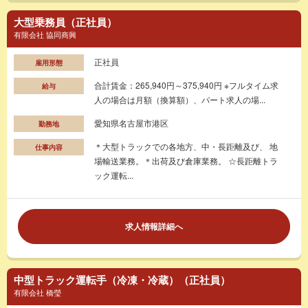
大型乗務員（正社員）
有限会社 協同商興
正社員
雇用形態
合計賃金：265,940円～375,940円 ※フルタイム求
給与
人の場合は月額（換算額）、パート求人の場...
愛知県名古屋市港区
勤務地
＊大型トラックでの各地方、中・長距離及び、 地
仕事内容
場輸送業務。＊出荷及び倉庫業務。 ☆長距離トラ
ック運転...
求人情報詳細へ
中型トラック運転手（冷凍・冷蔵）（正社員）
有限会社 橋瑩