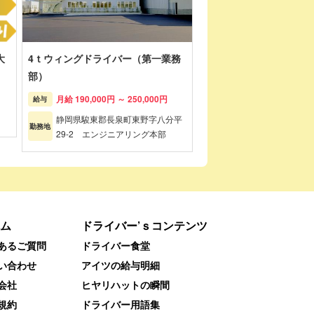
大
4ｔウィングドライバー（第一業務
部）
月給 190,000円 ～ 250,000円
給与
静岡県駿東郡長泉町東野字八分平
勤務地
29-2 エンジニアリング本部
ム
ドライバー’ｓコンテンツ
あるご質問
ドライバー食堂
い合わせ
アイツの給与明細
会社
ヒヤリハットの瞬間
規約
ドライバー用語集