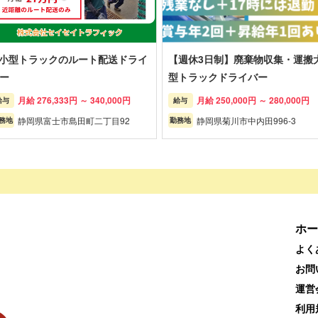
t小型トラックのルート配送ドライ
【週休3日制】廃棄物収集・運搬
ー
型トラックドライバー
月給 276,333円 ～ 340,000円
月給 250,000円 ～ 280,000円
給与
給与
静岡県富士市島田町二丁目92
静岡県菊川市中内田996-3
務地
勤務地
ホー
よく
お問
運営
利用