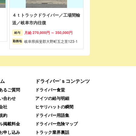
４ｔトラックドライバー／工場間輸
送／岐阜市内往復
月給 270,000円 ～ 350,000円
給与
岐阜県揖斐郡大野町五之里123-1
勤務地
ム
ドライバー’ｓコンテンツ
あるご質問
ドライバー食堂
い合わせ
アイツの給与明細
会社
ヒヤリハットの瞬間
規約
ドライバー用語集
ル掲載料金
ドライバー危険マップ
お申し込み
トラック業界裏話