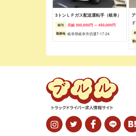
3トンＬＰガス配送運転手（岐阜）
ア
ド
月給 300,000円 ～ 450,000円
給与
岐阜県岐阜市切通7-17-24
勤務地
勤