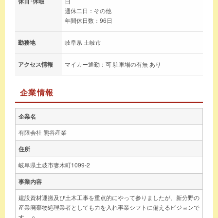
休日･休暇
日
週休二日：その他
年間休日数：96日
勤務地
岐阜県 土岐市
アクセス情報
マイカー通勤：可 駐車場の有無 あり
企業情報
企業名
有限会社 熊谷産業
住所
岐阜県土岐市妻木町1099-2
事業内容
建設資材運搬及び土木工事を重点的にやって参りましたが、新分野の
産業廃棄物処理業者としても力を入れ事業シフトに備えるビジョンで
す。 ○