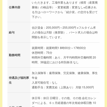
いただきます。工場作業もあります（積荷（産業廃
仕事内容
棄物）の検品等）・変更範囲：変更なし※応募され
る方はハローワークから「紹介状」の交付を受けて
下さい。
合計賃金：205,000円～255,000円 ※フルタイム求
給与
人の場合は月額（換算額）、パート求人の場合は時
間額を表示しています。
就業時間：就業時間1 8時00分～17時00分
休憩時間：75分
勤務時間
時間外労働時間：あり、月平均時間外労働時間 20
時間、36協定における特別条項 なし
加入保険等：雇用保険、労災保険、健康保険、厚生
待遇及び福利厚
年金
生
入居可能住宅：なし
通勤手当：実費支給（上限あり） 月額 15,000円
休日等：休日 日曜日，その他、その他 会社カレン
ダーによる、６ヶ月経過後の年次有給休暇日数 10