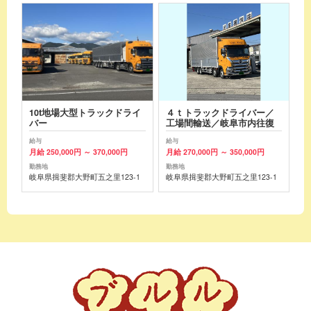
10t地場大型トラックドライ
４ｔトラックドライバー／
バー
工場間輸送／岐阜市内往復
給与
給与
月給 250,000円 ～ 370,000円
月給 270,000円 ～ 350,000円
勤務地
勤務地
岐阜県揖斐郡大野町五之里123-1
岐阜県揖斐郡大野町五之里123-1