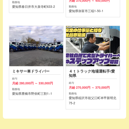
月給 370,000円 ～ 450,000円
勤務地
愛知県春日井市大泉寺町633-2
勤務地
愛知県弥富市三稲1-50-1
ミキサー車ドライバー
４ｔトラック地場運転手/愛
知県
給与
月給 280,000円 ～ 330,000円
給与
月給 270,000円 ～ 370,000円
勤務地
愛知県豊橋市野依町三割1−1
勤務地
愛知県稲沢市祖父江町本甲新明北
75-2