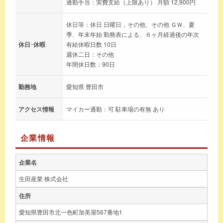
通勤手当：実費支給（上限あり） 月額 12,900円
休日等：休日 日曜日，その他、その他 ＧＷ、夏
季、年末年始 勤務表による、６ヶ月経過後の年次
休日･休暇
有給休暇日数 10日
週休二日：その他
年間休日数：90日
勤務地
愛知県 豊田市
アクセス情報
マイカー通勤：可 駐車場の有無 あり
企業情報
企業名
生田産業 株式会社
住所
愛知県豊田市北一色町加美屋567番地1