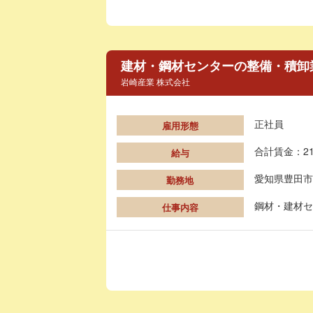
建材・鋼材センターの整備・積卸
岩崎産業 株式会社
正社員
雇用形態
合計賃金：21
給与
愛知県豊田市
勤務地
鋼材・建材セ
仕事内容