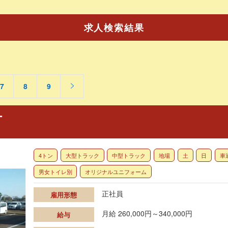
求人検索結果
7
8
9
ー
4トン
大型トラック
中型トラック
地場
土
日
車
男女トイレ別
オリジナルユニフォーム
正社員
雇用形態
月給 260,000円～340,000円
給与