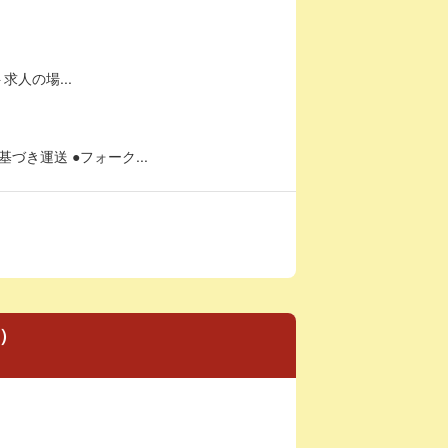
求人の場...
き運送 ●フォーク...
し）