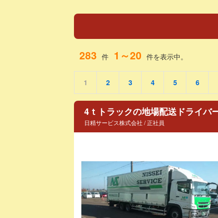
283
1～20
件
件を表示中。
1
2
3
4
5
6
4ｔトラックの地場配送ドライバ
日精サービス株式会社 / 正社員