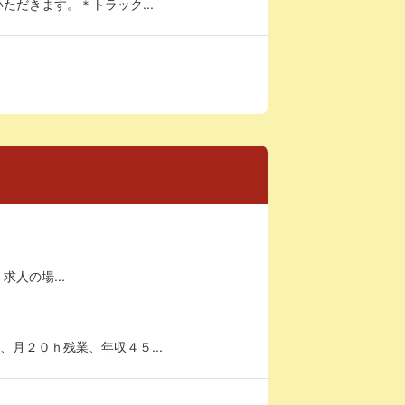
だきます。＊トラック...
求人の場...
月２０ｈ残業、年収４５...