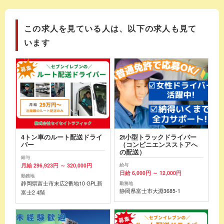
この求人を見ている人は、以下の求人も見て
います
4トン車のルート配送ドライ
2t小型トラックドライバー
バー
（コンビニエンスストアへ
の配送）
給与
月給 296,923円 ～ 320,000円
給与
日給 6,000円 ～ 12,000円
勤務地
静岡県富士市末広2番地10 GPL新
勤務地
静岡県富士市大淵3685-1
富士2 4階