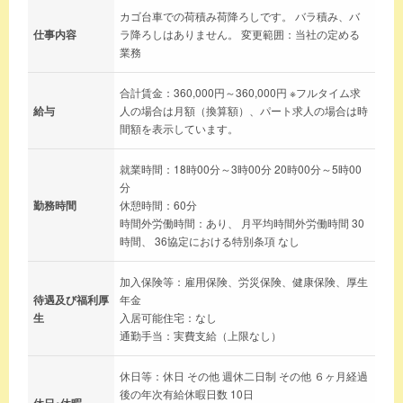
カゴ台車での荷積み荷降ろしです。 バラ積み、バ
仕事内容
ラ降ろしはありません。 変更範囲：当社の定める
業務
合計賃金：360,000円～360,000円 ※フルタイム求
給与
人の場合は月額（換算額）、パート求人の場合は時
間額を表示しています。
就業時間：18時00分～3時00分 20時00分～5時00
分
勤務時間
休憩時間：60分
時間外労働時間：あり、 月平均時間外労働時間 30
時間、 36協定における特別条項 なし
加入保険等：雇用保険、労災保険、健康保険、厚生
待遇及び福利厚
年金
生
入居可能住宅：なし
通勤手当：実費支給（上限なし）
休日等：休日 その他 週休二日制 その他 ６ヶ月経過
後の年次有給休暇日数 10日
休日･休暇