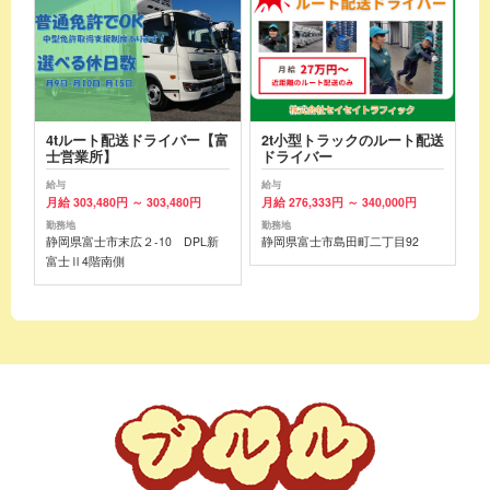
4tルート配送ドライバー【富
2t小型トラックのルート配送
士営業所】
ドライバー
給与
給与
月給 303,480円 ～ 303,480円
月給 276,333円 ～ 340,000円
勤務地
勤務地
静岡県富士市末広２-10 DPL新
静岡県富士市島田町二丁目92
富士Ⅱ4階南側