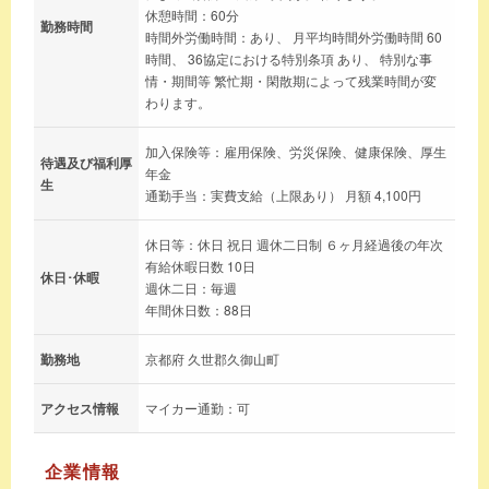
休憩時間：60分
勤務時間
時間外労働時間：あり、 月平均時間外労働時間 60
時間、 36協定における特別条項 あり、 特別な事
情・期間等 繁忙期・閑散期によって残業時間が変
わります。
加入保険等：雇用保険、労災保険、健康保険、厚生
待遇及び福利厚
年金
生
通勤手当：実費支給（上限あり） 月額 4,100円
休日等：休日 祝日 週休二日制 ６ヶ月経過後の年次
有給休暇日数 10日
休日･休暇
週休二日：毎週
年間休日数：88日
勤務地
京都府 久世郡久御山町
アクセス情報
マイカー通勤：可
企業情報