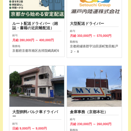
ルート配送ドライバー（雑
大型配送ドライバー
誌・書籍の近距離配送）
給与
月給 350,000円 ～ 570,000円
給与
月給 280,000円 ～ 400,000円
勤務地
京都府綴喜郡宇治田原町贄田船戸
勤務地
京都府京都市南区吉祥院嶋高町6
２－８
大型飼料バルク車ドライバ
倉庫事務（京都本社）
ー
給与
月給 230,000円 ～ 260,000円
給与
日給 9,000円 ～ 9,000円
勤務地