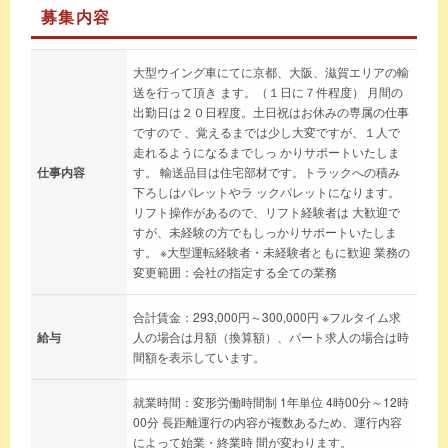
募集内容
大型ウイング車にてに京都、大阪、滋賀エリアの輸
送を行って頂き ます。（１日に７件程度） 月間の
出勤日は２０日程度。土日祝はお休みの専属の仕事
ですので 、覚えるまでは少し大変ですが、１人で
走れるようになるまでしっ かりサポートいたしま
仕事内容
す。 輸送品目は住宅部材です。トラックへの積み
下ろしはパレットやラ ックパレットになります。
リフト操作があるので、リフト経験者は 大歓迎で
すが、未経験の方でもしっかりサポートいたしま
す。 ※大型運転経験者・未経験者ともに歓迎 業務の
変更範囲：会社の指定する全ての業務
合計賃金：293,000円～300,000円 ※フルタイム求
給与
人の場合は月額（換算額）、パート求人の場合は時
間額を表示しています。
就業時間：変形労働時間制 1年単位 4時00分～12時
00分 長距離運行の内容が複数あるため、運行内容
によって始業・終業時 間が変わります。