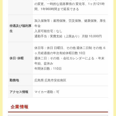
の変更、一時的な道路事情の 変化等、1ヶ月121時
間、1年960時間まで延長できる
加入保険等：雇用保険、労災保険、健康保険、厚生
待遇及び福利厚
年金
生
入居可能住宅：なし
通勤手当：実費支給（上限あり） 月額 10,000円
休日等：休日 日曜日、その他 週休二日制 その他 ６
ヶ月経過後の年次有給休暇日数 10日
休日･休暇
週休二日：その他 ・会社カレンダーによる ・年末
年始、盆休み
年間休日数：110日
勤務地
広島県 広島市安佐南区
アクセス情報
マイカー通勤：可
企業情報