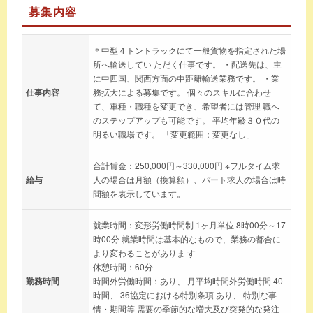
募集内容
＊中型４トントラックにて一般貨物を指定された場
所へ輸送してい ただく仕事です。 ・配送先は、主
に中四国、関西方面の中距離輸送業務です。 ・業
仕事内容
務拡大による募集です。 個々のスキルに合わせ
て、車種・職種を変更でき、希望者には管理 職へ
のステップアップも可能です。 平均年齢３０代の
明るい職場です。 「変更範囲：変更なし」
合計賃金：250,000円～330,000円 ※フルタイム求
給与
人の場合は月額（換算額）、パート求人の場合は時
間額を表示しています。
就業時間：変形労働時間制 1ヶ月単位 8時00分～17
時00分 就業時間は基本的なもので、業務の都合に
より変わることがありま す
休憩時間：60分
勤務時間
時間外労働時間：あり、 月平均時間外労働時間 40
時間、 36協定における特別条項 あり、 特別な事
情・期間等 需要の季節的な増大及び突発的な発注