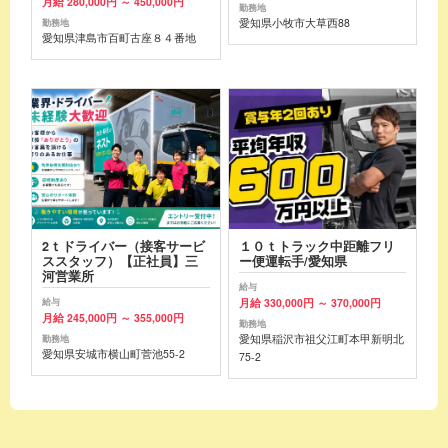
月給 280,000円 ～ 450,000円
勤務地
愛知県小牧市大草西88
勤務地
愛知県津島市百町古座８４番地
2ｔドライバー（接客サービ
１０ｔトラック中距離フリ
ススタッフ）【正社員】三
ー便運転手/愛知県
河営業所
給与
月給 330,000円 ～ 370,000円
給与
月給 245,000円 ～ 355,000円
勤務地
愛知県稲沢市祖父江町本甲新明北
勤務地
愛知県安城市横山町菅池55-2
75-2