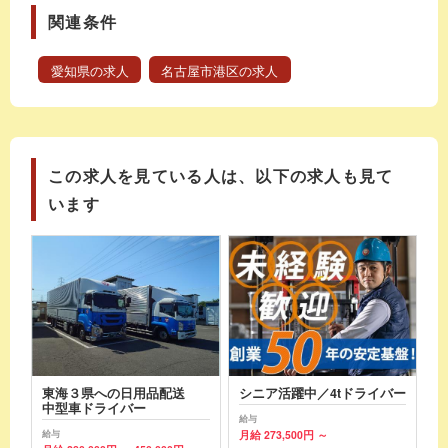
関連条件
愛知県の求人
名古屋市港区の求人
この求人を見ている人は、以下の求人も見て
います
東海３県への日用品配送
シニア活躍中／4tドライバー
中型車ドライバー
給与
月給 273,500円 ～
給与