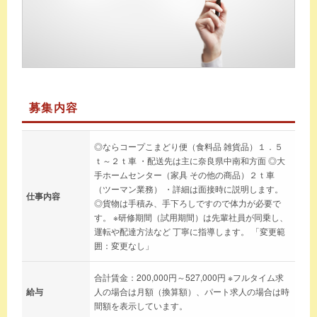
募集内容
◎ならコープこまどり便（食料品 雑貨品）１．５
ｔ～２ｔ車 ・配送先は主に奈良県中南和方面 ◎大
手ホームセンター（家具 その他の商品）２ｔ車
（ツーマン業務） ・詳細は面接時に説明します。
仕事内容
◎貨物は手積み、手下ろしですので体力が必要で
す。 ※研修期間（試用期間）は先輩社員が同乗し、
運転や配達方法など 丁寧に指導します。 「変更範
囲：変更なし」
合計賃金：200,000円～527,000円 ※フルタイム求
給与
人の場合は月額（換算額）、パート求人の場合は時
間額を表示しています。