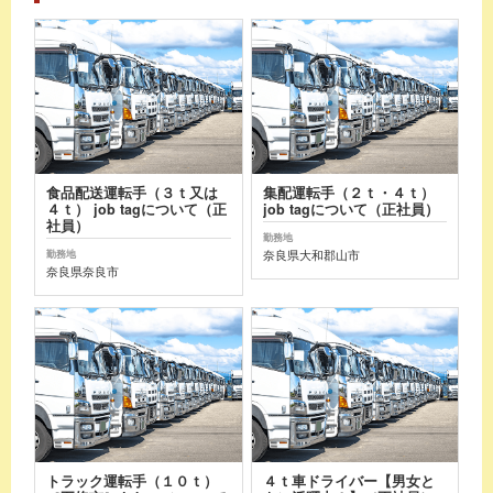
食品配送運転手（３ｔ又は
集配運転手（２ｔ・４ｔ）
４ｔ） job tagについて（正
job tagについて（正社員）
社員）
勤務地
奈良県大和郡山市
勤務地
奈良県奈良市
トラック運転手（１０ｔ）
４ｔ車ドライバー【男女と