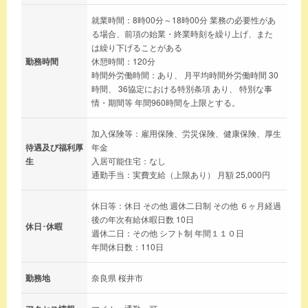
就業時間：8時00分～18時00分 業務の必要性があ
る場合、前項の始業・終業時刻を繰り上げ、また
は繰り下げることがある
勤務時間
休憩時間：120分
時間外労働時間：あり、 月平均時間外労働時間 30
時間、 36協定における特別条項 あり、 特別な事
情・期間等 年間960時間を上限とする。
加入保険等：雇用保険、労災保険、健康保険、厚生
待遇及び福利厚
年金
生
入居可能住宅：なし
通勤手当：実費支給（上限あり） 月額 25,000円
休日等：休日 その他 週休二日制 その他 ６ヶ月経過
後の年次有給休暇日数 10日
休日･休暇
週休二日：その他 シフト制 年間１１０日
年間休日数：110日
勤務地
奈良県 桜井市