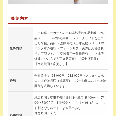
募集内容
・自動車メーカーへの自動車部品の納品業務 ・部
品メーカーへの集荷業務 ・フォークリフトを使用
した荷積、荷卸 ・倉庫内の入出庫業務 ・１０ｔウ
仕事内容
イング車の運転 ・フォークリフト免許は入社後取
得も可能です。 （受験費用一部負担有り） ・乗務
経験のない方でも実施教育有り（横乗り研修）
【変更範囲：変更なし】
合計賃金：193,000円～232,000円 ※フルタイム求
給与
人の場合は月額（換算額）、パート求人の場合は時
間額を表示しています。
就業時間：変形労働時間制 1年単位 8時00分～17時
00分 5時00分～14時00分 （1）または（2）のシフ
ト制となりルートにより早出あり
休憩時間：60分
勤務時間