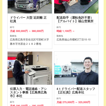
ドライバー 大型 近距離 正
配送助手（運転免許不要）
社員
【アルバイト】福山営業所
給与
給与
月給 300,000円 ～ 380,000円
時給 1,100円 ～
勤務地
勤務地
広島県広島市安佐北区可部町大字
広島県福山市曙町2丁目10-10
勝木字河原迫２１８２番地
伝票入力・電話連絡・アシ
4ｔドライバー配送スタッフ
スタント事務【広島県広島
【正社員】広島本社
市】本社
給与
月給 275,000円 ～ 325,000円
給与
月給 190,150円 ～ 190,150円