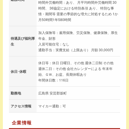
時間外労働時間：あり、 月平均時間外労働時間 30
時間、 36協定における特別条項 あり、 特別な事
情・期間等 需要の季節的な増大に対処するため 1か
月50時間1年580時間
加入保険等：雇用保険、労災保険、健康保険、厚生
待遇及び福利厚
年金、財形
生
入居可能住宅：なし
通勤手当：実費支給（上限あり） 月額 30,000円
休日等：休日 日曜日、その他 週休二日制 その他
週休二日：その他 会社カレンダーによる 年末年
休日･休暇
始、ＧＷ、お盆、長期休暇あり
年間休日数：116日
勤務地
広島県 安芸郡坂町
アクセス情報
マイカー通勤：可
企業情報