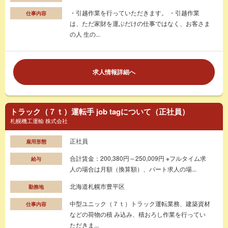
・引越作業を行っていただきます。 ・引越作業
仕事内容
は、ただ家財を運ぶだけの仕事ではなく、お客さま
の人 生の...
求人情報詳細へ
トラック（７ｔ）運転手 job tagについて（正社員）
札幌機工運輸 株式会社
正社員
雇用形態
合計賃金：200,380円～250,009円 ※フルタイム求
給与
人の場合は月額（換算額）、パート求人の場...
北海道札幌市豊平区
勤務地
中型ユニック（７ｔ）トラック運転業務、建築資材
仕事内容
などの荷物の積 み込み、積おろし作業を行ってい
ただきま...