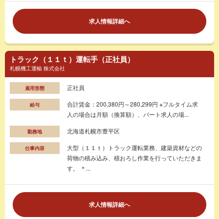
求人情報詳細へ
トラック（１１ｔ）運転手（正社員）
札幌機工運輸 株式会社
正社員
雇用形態
合計賃金：200,380円～280,299円 ※フルタイム求
給与
人の場合は月額（換算額）、パート求人の場...
北海道札幌市豊平区
勤務地
大型（１１ｔ）トラック運転業務、建築資材などの
仕事内容
荷物の積み込み、積おろし作業を行っていただきま
す。 ＊...
求人情報詳細へ