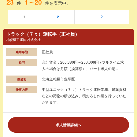
23
1～20
件
件を表示中。
1
2
トラック（７ｔ）運転手（正社員）
札幌機工運輸 株式会社
正社員
雇用形態
合計賃金：200,380円～250,009円 ※フルタイム求
給与
人の場合は月額（換算額）、パート求人の場...
北海道札幌市豊平区
勤務地
中型ユニック（７ｔ）トラック運転業務、建築資材
仕事内容
などの荷物の積み込み、積おろし作業を行っていた
だきます...
求人情報詳細へ