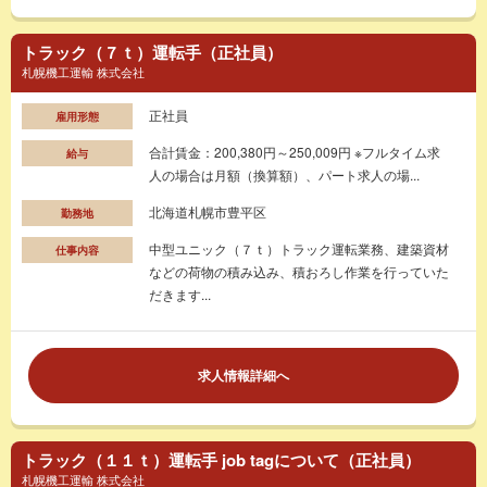
トラック（７ｔ）運転手（正社員）
札幌機工運輸 株式会社
正社員
雇用形態
合計賃金：200,380円～250,009円 ※フルタイム求
給与
人の場合は月額（換算額）、パート求人の場...
北海道札幌市豊平区
勤務地
中型ユニック（７ｔ）トラック運転業務、建築資材
仕事内容
などの荷物の積み込み、積おろし作業を行っていた
だきます...
求人情報詳細へ
トラック（１１ｔ）運転手 job tagについて（正社員）
札幌機工運輸 株式会社