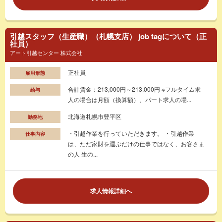
引越スタッフ（生産職）（札幌支店） job tagについて（正
社員）
アート引越センター 株式会社
正社員
雇用形態
合計賃金：213,000円～213,000円 ※フルタイム求
給与
人の場合は月額（換算額）、パート求人の場...
北海道札幌市豊平区
勤務地
・引越作業を行っていただきます。 ・引越作業
仕事内容
は、ただ家財を運ぶだけの仕事ではなく、お客さま
の人 生の...
求人情報詳細へ