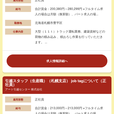
雇用形態
合計賃金：200,380円～280,299円 ※フルタイム求
給与
人の場合は月額（換算額）、パート求人の場...
北海道札幌市豊平区
勤務地
大型（１１ｔ）トラック運転業務、建築資材などの
仕事内容
荷物の積み込み 、積おろし作業を行っていただき
ます。 ...
求人情報詳細へ
引越スタッフ（生産職）（札幌支店） job tagについて（正
社員）
アート引越センター 株式会社
正社員
雇用形態
合計賃金：213,000円～213,000円 ※フルタイム求
給与
人の場合は月額（換算額）、パート求人の場...