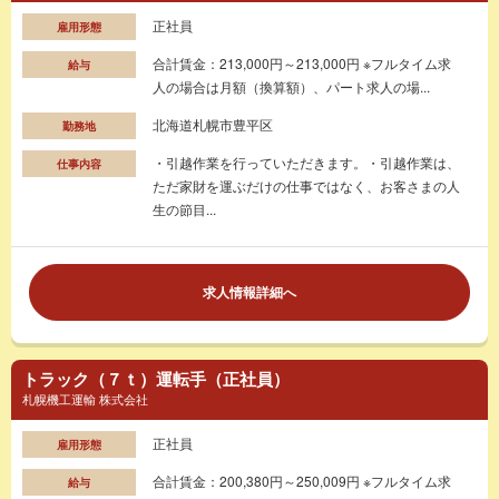
正社員
雇用形態
合計賃金：213,000円～213,000円 ※フルタイム求
給与
人の場合は月額（換算額）、パート求人の場...
北海道札幌市豊平区
勤務地
・引越作業を行っていただきます。・引越作業は、
仕事内容
ただ家財を運ぶだけの仕事ではなく、お客さまの人
生の節目...
求人情報詳細へ
トラック（７ｔ）運転手（正社員）
札幌機工運輸 株式会社
正社員
雇用形態
合計賃金：200,380円～250,009円 ※フルタイム求
給与