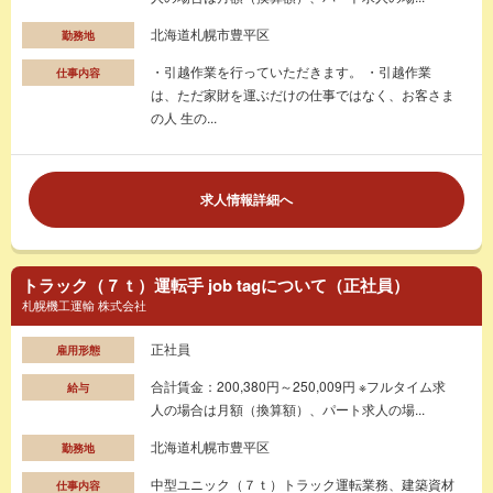
北海道札幌市豊平区
勤務地
・引越作業を行っていただきます。 ・引越作業
仕事内容
は、ただ家財を運ぶだけの仕事ではなく、お客さま
の人 生の...
求人情報詳細へ
トラック（７ｔ）運転手 job tagについて（正社員）
札幌機工運輸 株式会社
正社員
雇用形態
合計賃金：200,380円～250,009円 ※フルタイム求
給与
人の場合は月額（換算額）、パート求人の場...
北海道札幌市豊平区
勤務地
中型ユニック（７ｔ）トラック運転業務、建築資材
仕事内容