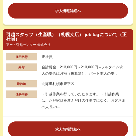
求人情報詳細へ
引越スタッフ（生産職）（札幌支店） job tagについて（正
社員）
アート引越センター 株式会社
正社員
雇用形態
合計賃金：213,000円～213,000円 ※フルタイム求
給与
人の場合は月額（換算額）、パート求人の場...
北海道札幌市豊平区
勤務地
・引越作業を行っていただきます。 ・引越作業
仕事内容
は、ただ家財を運ぶだけの仕事ではなく、お客さま
の人 生の...
求人情報詳細へ