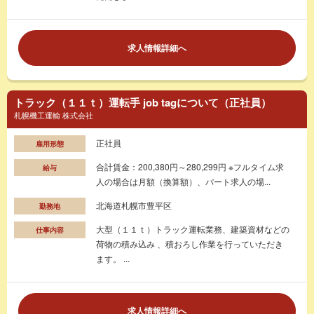
求人情報詳細へ
トラック（１１ｔ）運転手 job tagについて（正社員）
札幌機工運輸 株式会社
正社員
雇用形態
合計賃金：200,380円～280,299円 ※フルタイム求
給与
人の場合は月額（換算額）、パート求人の場...
北海道札幌市豊平区
勤務地
大型（１１ｔ）トラック運転業務、建築資材などの
仕事内容
荷物の積み込み 、積おろし作業を行っていただき
ます。 ...
求人情報詳細へ