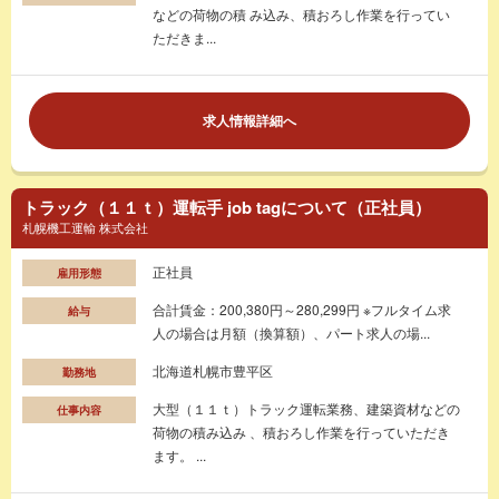
などの荷物の積 み込み、積おろし作業を行ってい
ただきま...
求人情報詳細へ
トラック（１１ｔ）運転手 job tagについて（正社員）
札幌機工運輸 株式会社
正社員
雇用形態
合計賃金：200,380円～280,299円 ※フルタイム求
給与
人の場合は月額（換算額）、パート求人の場...
北海道札幌市豊平区
勤務地
大型（１１ｔ）トラック運転業務、建築資材などの
仕事内容
荷物の積み込み 、積おろし作業を行っていただき
ます。 ...