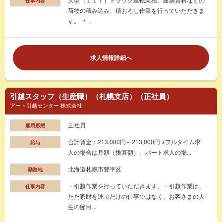
仕事内容
荷物の積み込み、積おろし作業を行っていただきま
す。 ＊...
求人情報詳細へ
引越スタッフ（生産職）（札幌支店）（正社員）
アート引越センター 株式会社
正社員
雇用形態
合計賃金：213,000円～213,000円 ※フルタイム求
給与
人の場合は月額（換算額）、パート求人の場...
北海道札幌市豊平区
勤務地
・引越作業を行っていただきます。・引越作業は、
仕事内容
ただ家財を運ぶだけの仕事ではなく、お客さまの人
生の節目...