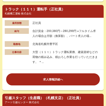
トラック（１１ｔ）運転手（正社員）
札幌機工運輸 株式会社
正社員
雇用形態
合計賃金：200,380円～280,299円 ※フルタイム求
給与
人の場合は月額（換算額）、パート求人の場...
北海道札幌市豊平区
勤務地
大型（１１ｔ）トラック運転業務、建築資材などの
仕事内容
荷物の積み込み、積おろし作業を行っていただきま
す。 ＊...
求人情報詳細へ
引越スタッフ（生産職）（札幌支店）（正社員）
アート引越センター 株式会社