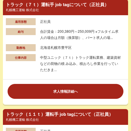
トラック（７ｔ）運転手 job tagについて（正社員）
札幌機工運輸 株式会社
正社員
雇用形態
合計賃金：200,380円～250,009円 ※フルタイム求
給与
人の場合は月額（換算額）、パート求人の場...
北海道札幌市豊平区
勤務地
中型ユニック（７ｔ）トラック運転業務、建築資材
仕事内容
などの荷物の積 み込み、積おろし作業を行ってい
ただきま...
求人情報詳細へ
トラック（１１ｔ）運転手 job tagについて（正社員）
札幌機工運輸 株式会社
正社員