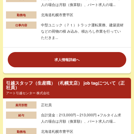
人の場合は月額（換算額）、パート求人の場...
北海道札幌市豊平区
勤務地
中型ユニック（７ｔ）トラック運転業務、建築資材
仕事内容
などの荷物の積 み込み、積おろし作業を行ってい
ただきま...
求人情報詳細へ
引越スタッフ（生産職）（札幌支店） job tagについて（正
社員）
アート引越センター 株式会社
正社員
雇用形態
合計賃金：213,000円～213,000円 ※フルタイム求
給与
人の場合は月額（換算額）、パート求人の場...
北海道札幌市豊平区
勤務地