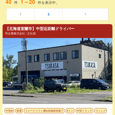
40
1～20
件
件を表示中。
1
2
【北海道室蘭市】中型近距離ドライバー
司企業株式会社 / 正社員
中型8t
普通
フォークリフト運転技能講習修了
4トン
中型トラック
ウィング