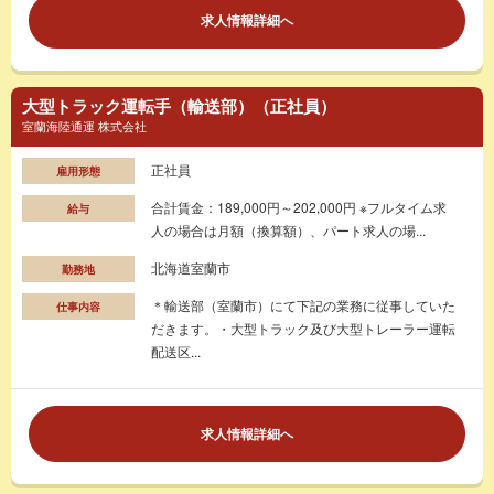
求人情報詳細へ
大型トラック運転手（輸送部）（正社員）
室蘭海陸通運 株式会社
正社員
雇用形態
合計賃金：189,000円～202,000円 ※フルタイム求
給与
人の場合は月額（換算額）、パート求人の場...
北海道室蘭市
勤務地
＊輸送部（室蘭市）にて下記の業務に従事していた
仕事内容
だきます。・大型トラック及び大型トレーラー運転
配送区...
求人情報詳細へ