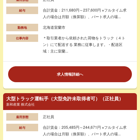
合計賃金：211,680円～237,600円 ※フルタイム求
給与
人の場合は月額（換算額）、パート求人の場...
北海道室蘭市
勤務地
＊取引業者から依頼された荷物をトラック（４ト
仕事内容
ン）にて配送する 業務に従事します。・配送区
域：主に室蘭...
求人情報詳細へ
大型トラック運転手（大型免許未取得者可）（正社員）
新和産業 株式会社
正社員
雇用形態
合計賃金：205,485円～244,671円 ※フルタイム求
給与
人の場合は月額（換算額）、パート求人の場...