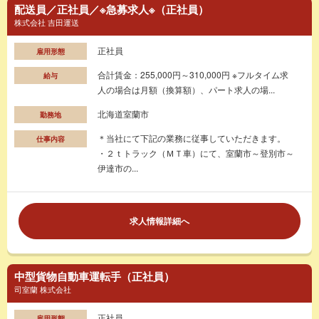
配送員／正社員／※急募求人※（正社員）
株式会社 吉田運送
正社員
雇用形態
合計賃金：255,000円～310,000円 ※フルタイム求
給与
人の場合は月額（換算額）、パート求人の場...
北海道室蘭市
勤務地
＊当社にて下記の業務に従事していただきます。
仕事内容
・２ｔトラック（ＭＴ車）にて、室蘭市～登別市～
伊達市の...
求人情報詳細へ
中型貨物自動車運転手（正社員）
司室蘭 株式会社
正社員
雇用形態