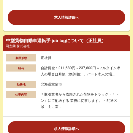
求人情報詳細へ
中型貨物自動車運転手 job tagについて（正社員）
司室蘭 株式会社
正社員
雇用形態
合計賃金：211,680円～237,600円 ※フルタイム求
給与
人の場合は月額（換算額）、パート求人の場...
北海道室蘭市
勤務地
＊取引業者から依頼された荷物をトラック（４ト
仕事内容
ン）にて配送する 業務に従事します。 ・配送区
域：主に室...
求人情報詳細へ