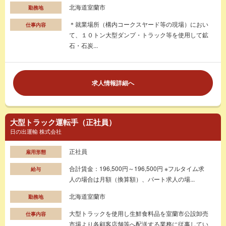
北海道室蘭市
勤務地
＊就業場所（構内コークスヤード等の現場）におい
仕事内容
て、１０トン大型ダンプ・トラック等を使用して鉱
石・石炭...
求人情報詳細へ
大型トラック運転手（正社員）
日の出運輸 株式会社
正社員
雇用形態
合計賃金：196,500円～196,500円 ※フルタイム求
給与
人の場合は月額（換算額）、パート求人の場...
北海道室蘭市
勤務地
大型トラックを使用し生鮮食料品を室蘭市公設卸売
仕事内容
市場より各顧客店舗等へ配送する業務に従事してい