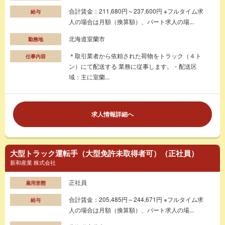
合計賃金：211,680円～237,600円 ※フルタイム求
給与
人の場合は月額（換算額）、パート求人の場...
北海道室蘭市
勤務地
＊取引業者から依頼された荷物をトラック（４ト
仕事内容
ン）にて配送する 業務に従事します。・配送区
域：主に室蘭...
求人情報詳細へ
大型トラック運転手（大型免許未取得者可）（正社員）
新和産業 株式会社
正社員
雇用形態
合計賃金：205,485円～244,671円 ※フルタイム求
給与
人の場合は月額（換算額）、パート求人の場...