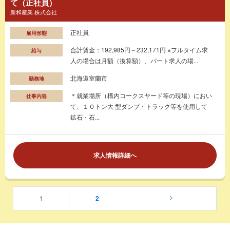
て（正社員）
新和産業 株式会社
正社員
雇用形態
合計賃金：192,985円～232,171円 ※フルタイム求
給与
人の場合は月額（換算額）、パート求人の場...
北海道室蘭市
勤務地
＊就業場所（構内コークスヤード等の現場）におい
仕事内容
て、１０トン大 型ダンプ・トラック等を使用して
鉱石・石...
求人情報詳細へ
1
2