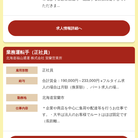
ただきま...
求人情報詳細へ
業務運転手（正社員）
北海道福山通運 株式会社 室蘭営業所
正社員
雇用形態
合計賃金：190,000円～233,000円 ※フルタイム求
給与
人の場合は月額（換算額）、パート求人の場...
北海道室蘭市
勤務地
＊企業や商店を中心に集荷や配達等を行うお仕事で
仕事内容
す。・大半は法人のお客様でルートはほぼ固定です
（長距離...