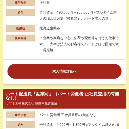
正社員
雇用形態
合計賃金：190,000円～233,000円 ※フルタイム求
給与
人の場合は月額（換算額）、パート求人の場...
北海道室蘭市
勤務地
＊企業や商店を中心に集荷や配達等を行うお仕事で
仕事内容
す。・大半は法人のお客様でルートはほぼ固定です
（長距離...
求人情報詳細へ
ルート配送員「副業可」（パート労働者 正社員登用の有無
なし）
ヤマト運輸株式会社 室蘭中島営業所
パート労働者 正社員登用の有無 なし
雇用形態
合計賃金：1,500円～1,800円 ※フルタイム求人の場
給与