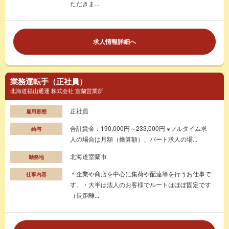
ただきま...
求人情報詳細へ
業務運転手（正社員）
北海道福山通運 株式会社 室蘭営業所
正社員
雇用形態
合計賃金：190,000円～233,000円 ※フルタイム求
給与
人の場合は月額（換算額）、パート求人の場...
北海道室蘭市
勤務地
＊企業や商店を中心に集荷や配達等を行うお仕事で
仕事内容
す。・大半は法人のお客様でルートはほぼ固定です
（長距離...