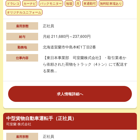
ドラレコ
カーナビ
バックモニター
地場
月
車通勤可
無料駐車場あり
オリジナルユニフォーム
正社員
雇用形態
月給 211,680円～237,600円
給与
北海道室蘭市中島本町1丁目2番
勤務地
【東日本事業部 司室蘭株式会社】 ・取引業者か
仕事内容
ら依頼された荷物をトラック（4トン）にて配送す
る業務...
求人情報詳細へ
中型貨物自動車運転手（正社員）
司室蘭 株式会社
正社員
雇用形態