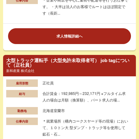
仕事内容
す。 ・大半は法人のお客様でルートはほぼ固定で
す（長距...
求人情報詳細へ
大型トラック運転手（大型免許未取得者可） job tagについ
て（正社員）
新和産業 株式会社
正社員
雇用形態
合計賃金：192,985円～232,171円 ※フルタイム求
給与
人の場合は月額（換算額）、パート求人の場...
北海道室蘭市
勤務地
＊就業場所（構内コークスヤード等の現場）におい
仕事内容
て、１０トン大 型ダンプ・トラック等を使用して
鉱石・石...