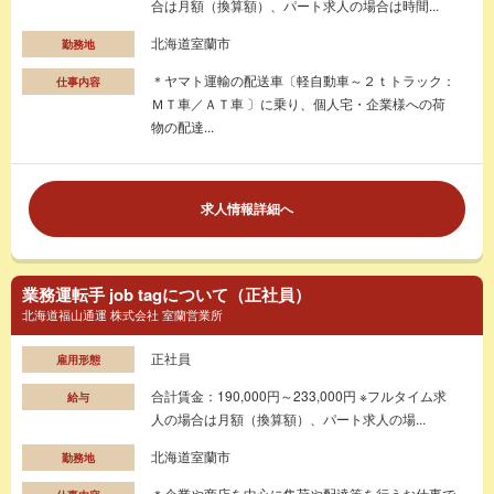
合は月額（換算額）、パート求人の場合は時間...
北海道室蘭市
勤務地
＊ヤマト運輸の配送車〔軽自動車～２ｔトラック：
仕事内容
ＭＴ車／ＡＴ車 〕に乗り、個人宅・企業様への荷
物の配達...
求人情報詳細へ
業務運転手 job tagについて（正社員）
北海道福山通運 株式会社 室蘭営業所
正社員
雇用形態
合計賃金：190,000円～233,000円 ※フルタイム求
給与
人の場合は月額（換算額）、パート求人の場...
北海道室蘭市
勤務地
＊企業や商店を中心に集荷や配達等を行うお仕事で