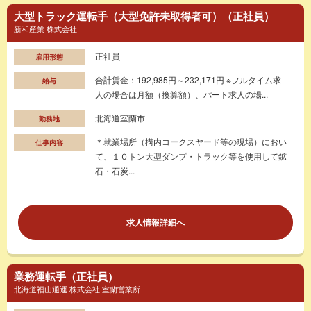
大型トラック運転手（大型免許未取得者可）（正社員）
新和産業 株式会社
正社員
雇用形態
合計賃金：192,985円～232,171円 ※フルタイム求
給与
人の場合は月額（換算額）、パート求人の場...
北海道室蘭市
勤務地
＊就業場所（構内コークスヤード等の現場）におい
仕事内容
て、１０トン大型ダンプ・トラック等を使用して鉱
石・石炭...
求人情報詳細へ
業務運転手（正社員）
北海道福山通運 株式会社 室蘭営業所