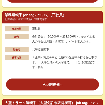
業務運転手 job tagについて（正社員）
北海道福山通運 株式会社 室蘭営業所
正社員
雇用形態
合計賃金：190,000円～233,000円 ※フルタイム求
給与
人の場合は月額（換算額）、パート求人の場...
北海道室蘭市
勤務地
＊企業や商店を中心に集荷や配達等を行うお仕事で
仕事内容
す。 ・大半は法人のお客様でルートはほぼ固定で
す（長距...
求人情報詳細へ
大型トラック運転手（大型免許未取得者可） job tagについ