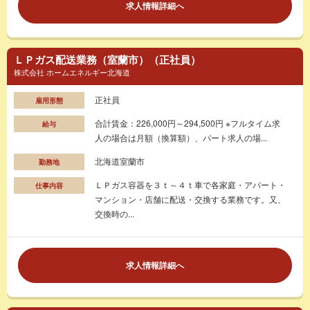
求人情報詳細へ
ＬＰガス配送業務（室蘭市）（正社員）
株式会社 ホームエネルギー北海道
正社員
雇用形態
合計賃金：226,000円～294,500円 ※フルタイム求
給与
人の場合は月額（換算額）、パート求人の場...
北海道室蘭市
勤務地
ＬＰガス容器を３ｔ～４ｔ車で各家庭・アパート・
仕事内容
マンション・店舗に配送・交換する業務です。又、
交換時の...
求人情報詳細へ