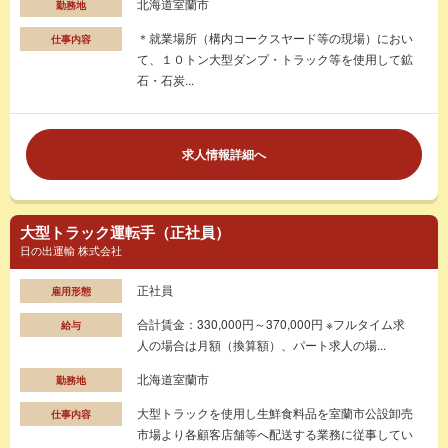
北海道室蘭市
勤務地
＊就業場所（構内コークスヤード等の現場）におい
仕事内容
て、１０トン大型ダンプ・トラック等を使用して鉱
石・石炭...
求人情報詳細へ
大型トラック運転手（正社員）
日の出運輸 株式会社
正社員
雇用形態
合計賃金：330,000円～370,000円 ※フルタイム求
給与
人の場合は月額（換算額）、パート求人の場...
北海道室蘭市
勤務地
大型トラックを使用し生鮮食料品を室蘭市公設卸売
仕事内容
市場より各顧客店舗等へ配送する業務に従事してい