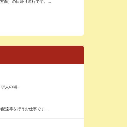
面）の日帰り運行です。...
求人の場...
達等を行うお仕事です...