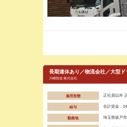
長期連休あり／物流会社／大型ドラ
川崎陸送 株式会社
正社員以外 
雇用形態
合計賃金：24
給与
埼玉県坂戸市
勤務地