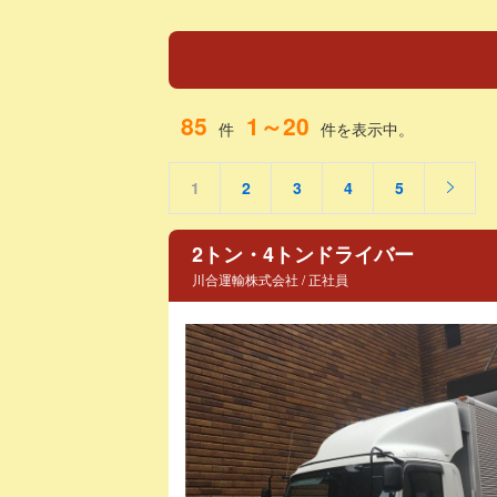
85
1～20
件
件を表示中。
1
2
3
4
5
2トン・4トンドライバー
川合運輸株式会社 / 正社員