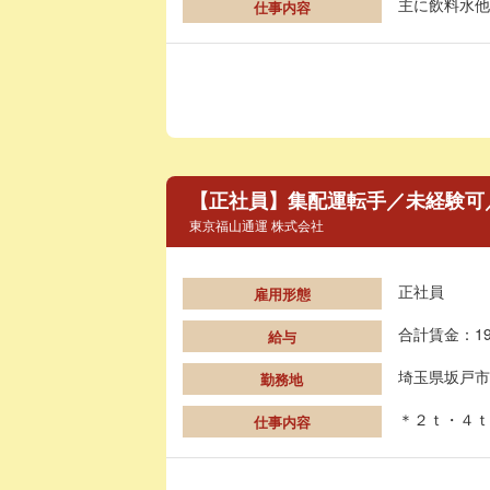
主に飲料水他
仕事内容
【正社員】集配運転手／未経験可
東京福山通運 株式会社
正社員
雇用形態
合計賃金：19
給与
埼玉県坂戸市
勤務地
＊２ｔ・４ｔ
仕事内容