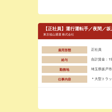
【正社員】運行運転手／夜間／坂
東京福山通運 株式会社
正社員
雇用形態
合計賃金：19
給与
埼玉県坂戸市
勤務地
＊大型トラッ
仕事内容