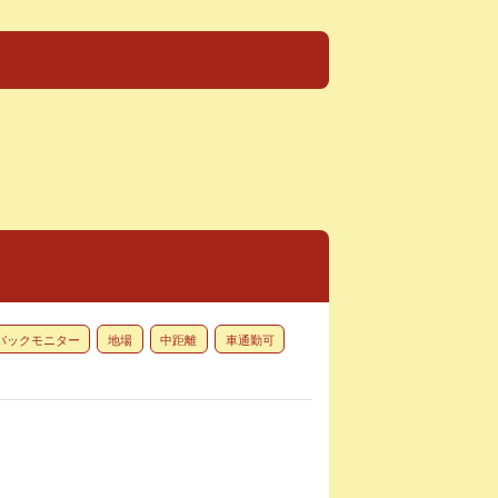
バックモニター
地場
中距離
車通勤可