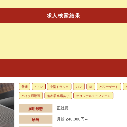
求人検索結果
普通
4トン
中型トラック
バン
箱
パワーゲート
バイク通勤可
無料駐車場あり
オリジナルユニフォーム
正社員
雇用形態
月給 240,000円～
給与