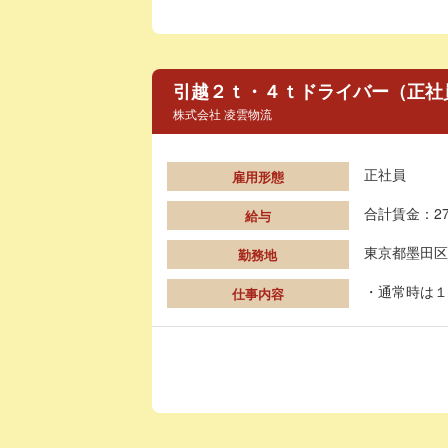
引越２ｔ・４ｔドライバー（正社
株式会社 凌雲物流
正社員
雇用形態
合計賃金：27
給与
東京都墨田区
勤務地
・通常時は１
仕事内容