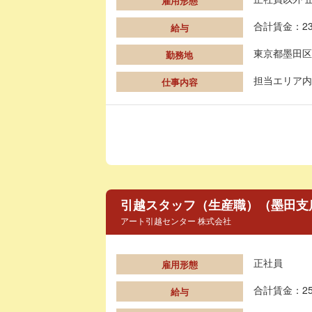
雇用形態
合計賃金：23
給与
東京都墨田区
勤務地
担当エリア内
仕事内容
引越スタッフ（生産職）（墨田支
アート引越センター 株式会社
正社員
雇用形態
合計賃金：25
給与