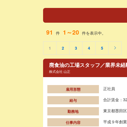
91
1～20
件
件を表示中。
1
2
3
4
5
廃食油の工場スタッフ／業界未経
株式会社 山正
正社員
雇用形態
合計賃金：32
給与
東京都墨田区
勤務地
平成９年創業
仕事内容