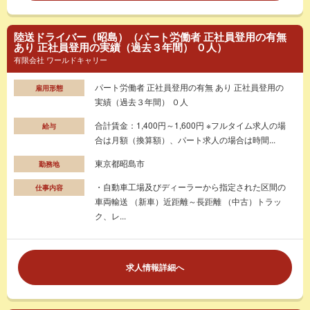
陸送ドライバー（昭島）（パート労働者 正社員登用の有無
あり 正社員登用の実績（過去３年間） ０人）
有限会社 ワールドキャリー
パート労働者 正社員登用の有無 あり 正社員登用の
雇用形態
実績（過去３年間） ０人
合計賃金：1,400円～1,600円 ※フルタイム求人の場
給与
合は月額（換算額）、パート求人の場合は時間...
東京都昭島市
勤務地
・自動車工場及びディーラーから指定された区間の
仕事内容
車両輸送 （新車）近距離～長距離 （中古）トラッ
ク、レ...
求人情報詳細へ