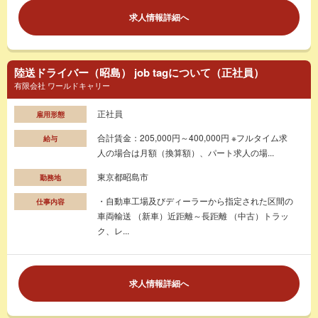
求人情報詳細へ
陸送ドライバー（昭島） job tagについて（正社員）
有限会社 ワールドキャリー
正社員
雇用形態
合計賃金：205,000円～400,000円 ※フルタイム求
給与
人の場合は月額（換算額）、パート求人の場...
東京都昭島市
勤務地
・自動車工場及びディーラーから指定された区間の
仕事内容
車両輸送 （新車）近距離～長距離 （中古）トラッ
ク、レ...
求人情報詳細へ