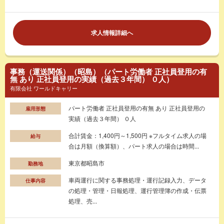
求人情報詳細へ
事務（運送関係）（昭島）（パート労働者 正社員登用の有
無 あり 正社員登用の実績（過去３年間） ０人）
有限会社 ワールドキャリー
パート労働者 正社員登用の有無 あり 正社員登用の
雇用形態
実績（過去３年間） ０人
合計賃金：1,400円～1,500円 ※フルタイム求人の場
給与
合は月額（換算額）、パート求人の場合は時間...
東京都昭島市
勤務地
車両運行に関する事務処理・運行記録入力、データ
仕事内容
の処理・管理・日報処理、運行管理簿の作成・伝票
処理、売...