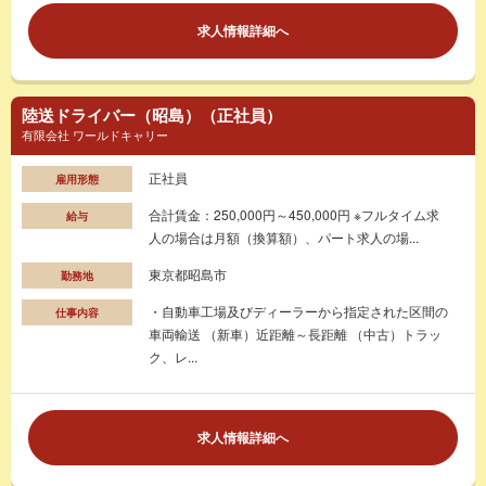
求人情報詳細へ
陸送ドライバー（昭島）（正社員）
有限会社 ワールドキャリー
正社員
雇用形態
合計賃金：250,000円～450,000円 ※フルタイム求
給与
人の場合は月額（換算額）、パート求人の場...
東京都昭島市
勤務地
・自動車工場及びディーラーから指定された区間の
仕事内容
車両輸送 （新車）近距離～長距離 （中古）トラッ
ク、レ...
求人情報詳細へ