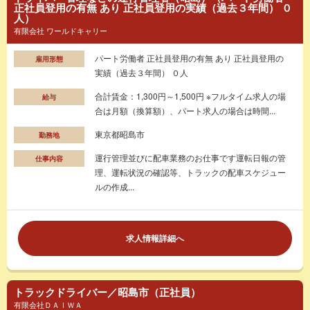
正社員登用の有無 あり 正社員登用の実績（過去３年間） ０
人）
有限会社 ワールドキャリー
パート労働者 正社員登用の有無 あり 正社員登用の
雇用形態
実績（過去３年間） ０人
合計賃金：1,300円～1,500円 ※フルタイム求人の場
給与
合は月額（換算額）、パート求人の場合は時間...
東京都昭島市
勤務地
運行管理並びに配車業務のお仕事です運転日報の管
仕事内容
理、運転状況の確認等、トラックの配車スケジュー
ルの作成...
求人情報詳細へ
トラックドライバー／昭島市（正社員）
有限会社ＤＡＩＷＡ