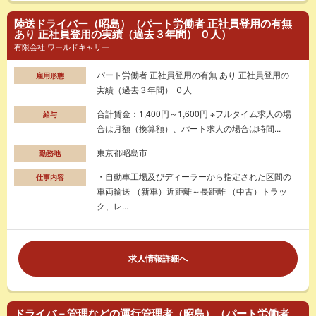
陸送ドライバー（昭島）（パート労働者 正社員登用の有無
あり 正社員登用の実績（過去３年間） ０人）
有限会社 ワールドキャリー
パート労働者 正社員登用の有無 あり 正社員登用の
雇用形態
実績（過去３年間） ０人
合計賃金：1,400円～1,600円 ※フルタイム求人の場
給与
合は月額（換算額）、パート求人の場合は時間...
東京都昭島市
勤務地
・自動車工場及びディーラーから指定された区間の
仕事内容
車両輸送 （新車）近距離～長距離 （中古）トラッ
ク、レ...
求人情報詳細へ
ドライバ－管理などの運行管理者（昭島）（パート労働者