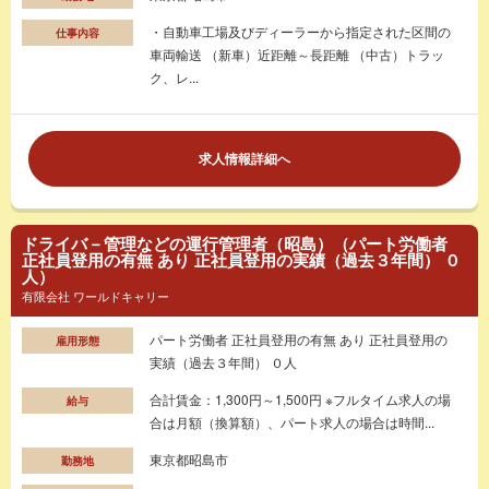
・自動車工場及びディーラーから指定された区間の
仕事内容
車両輸送 （新車）近距離～長距離 （中古）トラッ
ク、レ...
求人情報詳細へ
ドライバ－管理などの運行管理者（昭島）（パート労働者
正社員登用の有無 あり 正社員登用の実績（過去３年間） ０
人）
有限会社 ワールドキャリー
パート労働者 正社員登用の有無 あり 正社員登用の
雇用形態
実績（過去３年間） ０人
合計賃金：1,300円～1,500円 ※フルタイム求人の場
給与
合は月額（換算額）、パート求人の場合は時間...
東京都昭島市
勤務地