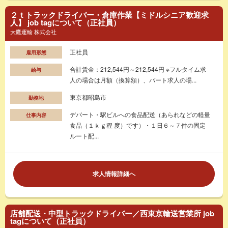
２ｔトラックドライバー・倉庫作業【ミドルシニア歓迎求
人】 job tagについて（正社員）
大鷹運輸 株式会社
正社員
雇用形態
合計賃金：212,544円～212,544円 ※フルタイム求
給与
人の場合は月額（換算額）、パート求人の場...
東京都昭島市
勤務地
デパート・駅ビルへの食品配送（あられなどの軽量
仕事内容
食品（１ｋｇ程 度）です）・１日６～７件の固定
ルート配...
求人情報詳細へ
店舗配送・中型トラックドライバー／西東京輸送営業所 job
tagについて（正社員）