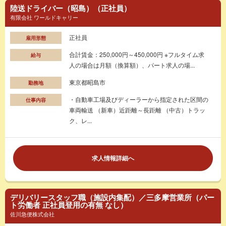
陸送ドライバー（昭島）（正社員）
有限会社 ワールドキャリー
正社員
雇用形態
合計賃金：250,000円～450,000円 ※フルタイム求
給与
人の場合は月額（換算額）、パート求人の場...
東京都昭島市
勤務地
・自動車工場及びディーラーから指定された区間の
仕事内容
車両輸送 （新車）近距離～長距離 （中古）トラッ
ク、レ...
求人情報詳細へ
デリバリースタッフ職（施設内集配）／三多摩営業所（パー
ト労働者 正社員登用の有無 なし）
佐川急便株式会社