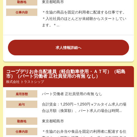
東京都昭島市
勤務地
＊生協の商品を固定の利用者に配達する仕事です。
仕事内容
＊入社社員のほとんどが未経験からスタートしてい
ます。＊...
求人情報詳細へ
コープデリお弁当配達員（軽自動車使用・ＡＴ可）（昭島
市）（パート労働者 正社員登用の有無 なし）
株式会社 トラストシップ
パート労働者 正社員登用の有無 なし
雇用形態
合計賃金：1,250円～1,250円 ※フルタイム求人の場
給与
合は月額（換算額）、パート求人の場合は時間...
東京都昭島市
勤務地
＊生協のお弁当や食品を固定の利用者に配達する仕
仕事内容