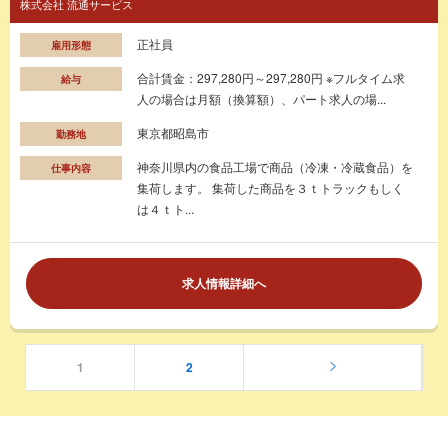
株式会社 流通サービス
正社員
雇用形態
合計賃金：297,280円～297,280円 ※フルタイム求
給与
人の場合は月額（換算額）、パート求人の場...
東京都昭島市
勤務地
神奈川県内の食品工場で商品（冷凍・冷蔵食品）を
仕事内容
集荷します。 集荷した商品を３ｔトラックもしく
は４ｔト...
求人情報詳細へ
1
2