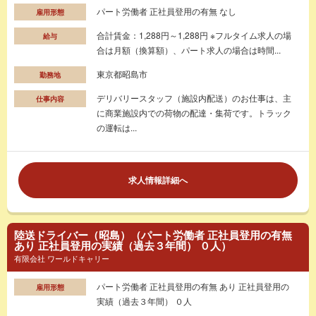
パート労働者 正社員登用の有無 なし
雇用形態
合計賃金：1,288円～1,288円 ※フルタイム求人の場
給与
合は月額（換算額）、パート求人の場合は時間...
東京都昭島市
勤務地
デリバリースタッフ（施設内配送）のお仕事は、主
仕事内容
に商業施設内での荷物の配達・集荷です。トラック
の運転は...
求人情報詳細へ
陸送ドライバー（昭島）（パート労働者 正社員登用の有無
あり 正社員登用の実績（過去３年間） ０人）
有限会社 ワールドキャリー
パート労働者 正社員登用の有無 あり 正社員登用の
雇用形態
実績（過去３年間） ０人