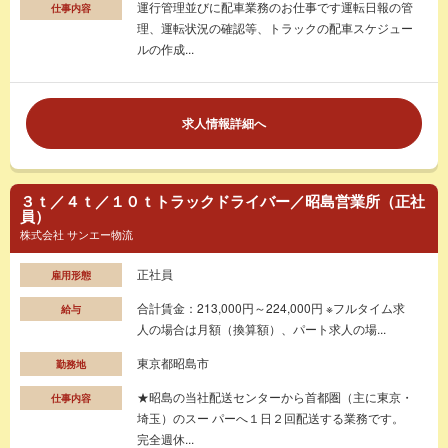
運行管理並びに配車業務のお仕事です運転日報の管
仕事内容
理、運転状況の確認等、トラックの配車スケジュー
ルの作成...
求人情報詳細へ
３ｔ／４ｔ／１０ｔトラックドライバー／昭島営業所（正社
員）
株式会社 サンエー物流
正社員
雇用形態
合計賃金：213,000円～224,000円 ※フルタイム求
給与
人の場合は月額（換算額）、パート求人の場...
東京都昭島市
勤務地
★昭島の当社配送センターから首都圏（主に東京・
仕事内容
埼玉）のスー パーへ１日２回配送する業務です。
完全週休...