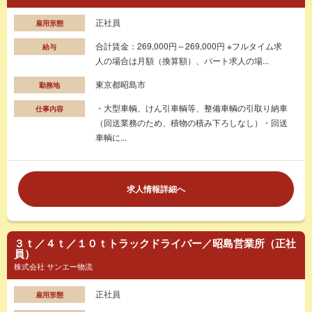
正社員
雇用形態
合計賃金：269,000円～269,000円 ※フルタイム求
給与
人の場合は月額（換算額）、パート求人の場...
東京都昭島市
勤務地
・大型車輌、けん引車輌等、整備車輌の引取り納車
仕事内容
（回送業務のため、積物の積み下ろしなし）・回送
車輌に...
求人情報詳細へ
３ｔ／４ｔ／１０ｔトラックドライバー／昭島営業所（正社
員）
株式会社 サンエー物流
正社員
雇用形態