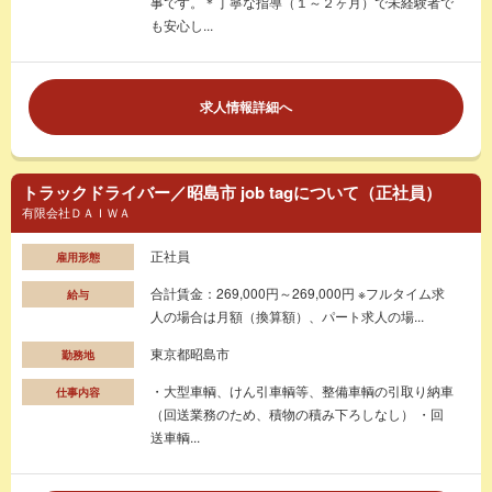
事です。＊丁寧な指導（１～２ヶ月）で未経験者で
も安心し...
求人情報詳細へ
トラックドライバー／昭島市 job tagについて（正社員）
有限会社ＤＡＩＷＡ
正社員
雇用形態
合計賃金：269,000円～269,000円 ※フルタイム求
給与
人の場合は月額（換算額）、パート求人の場...
東京都昭島市
勤務地
・大型車輌、けん引車輌等、整備車輌の引取り納車
仕事内容
（回送業務のため、積物の積み下ろしなし） ・回
送車輌...