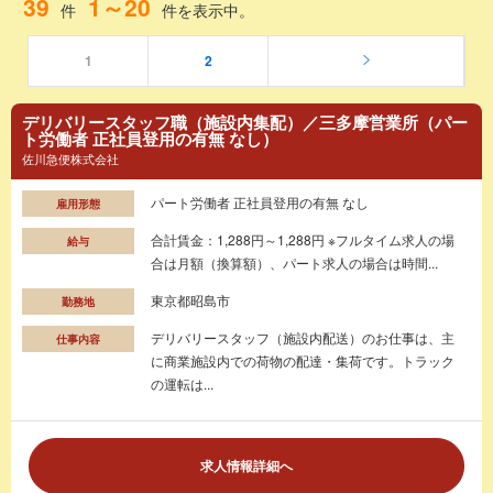
39
1～20
件
件を表示中。
1
2
デリバリースタッフ職（施設内集配）／三多摩営業所（パー
ト労働者 正社員登用の有無 なし）
佐川急便株式会社
パート労働者 正社員登用の有無 なし
雇用形態
合計賃金：1,288円～1,288円 ※フルタイム求人の場
給与
合は月額（換算額）、パート求人の場合は時間...
東京都昭島市
勤務地
デリバリースタッフ（施設内配送）のお仕事は、主
仕事内容
に商業施設内での荷物の配達・集荷です。トラック
の運転は...
求人情報詳細へ