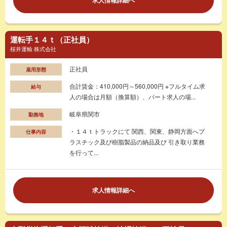
運転手１４ｔ（正社員）
桜井運輸 株式会社
正社員
雇用形態
合計賃金：410,000円～560,000円 ※フルタイム求
給与
人の場合は月額（換算額）、パート求人の場...
岐阜県関市
勤務地
・１４ｔトラックにて 関西、関東、静岡方面へプ
仕事内容
ラスチック及び樹脂製品の納品及び 引き取り業務
を行って...
求人情報詳細へ