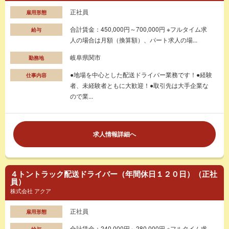
正社員
雇用形態
合計賃金：450,000円～700,000円 ※フルタイム求
給与
人の場合は月額（換算額）、パート求人の場...
岐阜県関市
勤務地
●地場を中心とした配送ドライバー業務です！●経験
仕事内容
者、未経験者ともに大歓迎！●取引先は大手企業な
ので業...
求人情報詳細へ
４トントラック配送ドライバー（年間休日１２０日）（正社
員）
株式会社 アクア
正社員
雇用形態
合計賃金：240,000円～280,000円 ※フルタイム求
給与