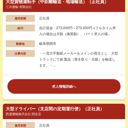
大型貨物運転手（中距離輸送・地場輸送）（正社員）
三洋運輸 有限会社
正社員
雇用形態
合計賃金：273,000円～273,000円 ※フルタイム求
給与
人の場合は月額（換算額）、パート求人の場...
岐阜県関市
勤務地
・一流大手製紙メーカーをメインの荷主とし、大型
仕事内容
トラックにて紙 製品（巻き取り・古紙）を輸送し
ます。・...
求人情報詳細へ
大型ドライバー（支店間の定期運行便）（正社員）
西濃運輸株式会社 関支店
正社員
雇用形態