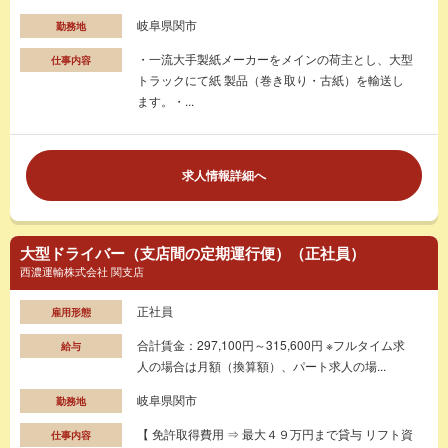
岐阜県関市
勤務地
・一流大手製紙メーカーをメインの荷主とし、大型
仕事内容
トラックにて紙 製品（巻き取り・古紙）を輸送し
ます。・...
求人情報詳細へ
大型ドライバー（支店間の定期運行便）（正社員）
西濃運輸株式会社 関支店
正社員
雇用形態
合計賃金：297,100円～315,600円 ※フルタイム求
給与
人の場合は月額（換算額）、パート求人の場...
岐阜県関市
勤務地
【 免許取得費用 ⇒ 最大４９万円まで貸与 リフト資
仕事内容