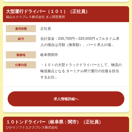
大型運行ドライバー（１０ｔ）（正社員）
福山エクスプレス株式会社 ぎふ関営業所
正社員
雇用形態
合計賃金：230,700円～320,000円 ※フルタイム求
給与
人の場合は月額（換算額）、パート求人の場...
岐阜県関市
勤務地
・１０ｔの大型トラックドライバーとして、物流の
仕事内容
輸送拠点となる ターミナル間で運行の往復を担当
するお仕...
求人情報詳細へ
１０トンドライバー（岐阜県：関市）（正社員）
ひかりソフトエクスプレス株式会社