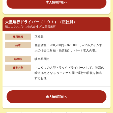
求人情報詳細へ
大型運行ドライバー（１０ｔ）（正社員）
福山エクスプレス株式会社 ぎふ関営業所
正社員
雇用形態
合計賃金：230,700円～320,000円 ※フルタイム求
給与
人の場合は月額（換算額）、パート求人の場...
岐阜県関市
勤務地
・１０ｔの大型トラックドライバーとして、物流の
仕事内容
輸送拠点となる ターミナル間で運行の往復を担当
するお仕...
求人情報詳細へ