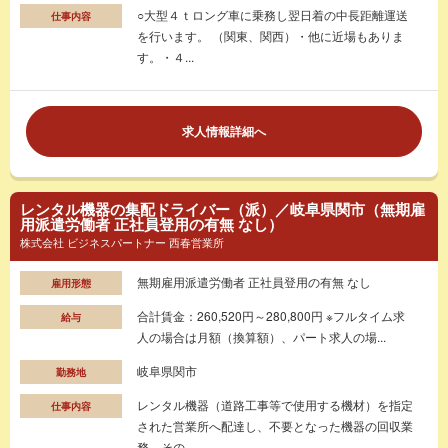
○大型４ｔロング車に乗務し翌日着の中長距離運送
仕事内容
を行います。 （関東、関西）・他に近場もありま
す。・４...
求人情報詳細へ
レンタル機器の集配ドライバー（派）／岐阜県関市（無期雇
用派遣労働者 正社員登用の有無 なし）
株式会社 ビジネスパートナー 西春営業所
無期雇用派遣労働者 正社員登用の有無 なし
雇用形態
合計賃金：260,520円～280,800円 ※フルタイム求
給与
人の場合は月額（換算額）、パート求人の場...
岐阜県関市
勤務地
レンタル機器（道路工事等で使用する機材）を指定
仕事内容
された営業所へ配達し、不要となった機器の回収業
務。その...