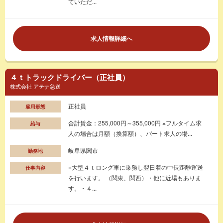
ていただ...
求人情報詳細へ
４ｔトラックドライバー（正社員）
株式会社 アテナ急送
正社員
雇用形態
合計賃金：255,000円～355,000円 ※フルタイム求
給与
人の場合は月額（換算額）、パート求人の場...
岐阜県関市
勤務地
○大型４ｔロング車に乗務し翌日着の中長距離運送
仕事内容
を行います。 （関東、関西）・他に近場もありま
す。・４...