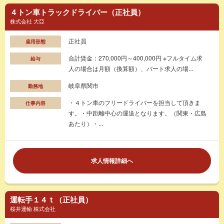
４トン車トラックドライバー（正社員）
株式会社 大亞
正社員
雇用形態
合計賃金：270,000円～400,000円 ※フルタイム求
給与
人の場合は月額（換算額）、パート求人の場...
岐阜県関市
勤務地
・４トン車のフリードライバーを担当して頂きま
仕事内容
す。・中距離中心の運送となります。（関東・広島
あたり）・...
求人情報詳細へ
運転手１４ｔ（正社員）
桜井運輸 株式会社