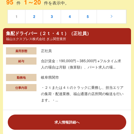
95
1～20
件
件を表示中。
1
2
3
4
5
集配ドライバー（２ｔ・４ｔ）（正社員）
福山エクスプレス株式会社 ぎふ関営業所
正社員
雇用形態
合計賃金：190,000円～385,000円 ※フルタイム求
給与
人の場合は月額（換算額）、パート求人の場...
岐阜県関市
勤務地
・２ｔまたは４ｔのトラックに乗務し、担当エリア
仕事内容
の集荷・配達業務、福山通運の店所間の輸送を行い
ます。・...
求人情報詳細へ