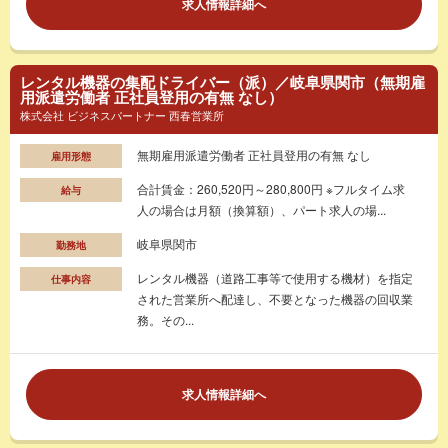
求人情報詳細へ
レンタル機器の集配ドライバー（派）／岐阜県関市（無期雇
用派遣労働者 正社員登用の有無 なし）
株式会社 ビジネスパートナー 西春営業所
無期雇用派遣労働者 正社員登用の有無 なし
雇用形態
合計賃金：260,520円～280,800円 ※フルタイム求
給与
人の場合は月額（換算額）、パート求人の場...
岐阜県関市
勤務地
レンタル機器（道路工事等で使用する機材）を指定
仕事内容
された営業所へ配達し、不要となった機器の回収業
務。その...
求人情報詳細へ