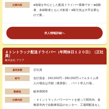
●地場を中心とした配送ドライバー業務です！●経験
仕事内容
者、未経験者ともに大歓迎！●取引先は大手企業な
ので業...
求人情報詳細へ
４トントラック配送ドライバー（年間休日１２０日）（正社
員）
株式会社 アクア
正社員
雇用形態
合計賃金：240,000円～280,000円 ※フルタイム求
給与
人の場合は月額（換算額）、パート求人の場...
岐阜県関市
勤務地
・４トントラックパワーゲートを使って関市内、各
仕事内容
務原市内で自動車部品のセンター、工場間配送をし