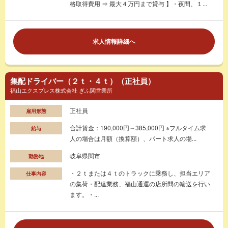
格取得費用 ⇒ 最大４万円まで貸与 】・夜間、１...
求人情報詳細へ
集配ドライバー（２ｔ・４ｔ）（正社員）
福山エクスプレス株式会社 ぎふ関営業所
正社員
雇用形態
合計賃金：190,000円～385,000円 ※フルタイム求
給与
人の場合は月額（換算額）、パート求人の場...
岐阜県関市
勤務地
・２ｔまたは４ｔのトラックに乗務し、担当エリア
仕事内容
の集荷・配達業務、福山通運の店所間の輸送を行い
ます。・...