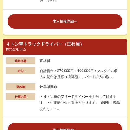
求人情報詳細へ
４トン車トラックドライバー（正社員）
株式会社 大亞
正社員
雇用形態
合計賃金：270,000円～400,000円 ※フルタイム求
給与
人の場合は月額（換算額）、パート求人の場...
岐阜県関市
勤務地
・４トン車のフリードライバーを担当して頂きま
仕事内容
す。・中距離中心の運送となります。（関東・広島
あたり）・...
求人情報詳細へ