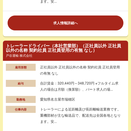
ます。安...
求人情報詳細へ
トレーラードライバー（本社営業部）（正社員以外 正社員
以外の名称 契約社員 正社員登用の有無 なし）
戸谷運輸 株式会社
正社員以外 正社員以外の名称 契約社員 正社員登用
雇用形態
の有無 なし
合計賃金：320,440円～348,720円 ※フルタイム求
給与
人の場合は月額（換算額）、パート求人の場...
愛知県名古屋市瑞穂区
勤務地
トレーラーによる近距離及び長距離輸送業務です。
仕事内容
重機部材が主な輸送品で、配送先は全国各地となり
ます。安...