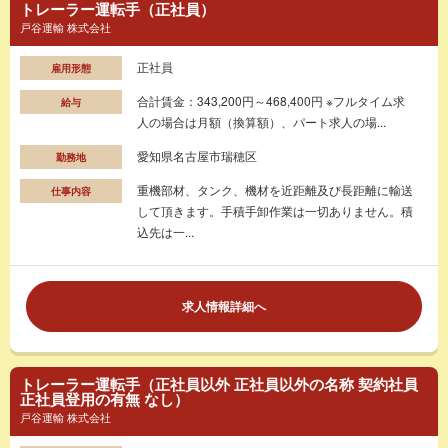
トレーラー運転手（正社員）
戸谷運輸 株式会社
正社員
雇用形態
合計賃金：343,200円～468,400円 ※フルタイム求
給与
人の場合は月額（換算額）、パート求人の場...
愛知県名古屋市瑞穂区
勤務地
重機部材、タンク、機材を近距離及び長距離に輸送
仕事内容
して頂きます。手積手卸作業は一切ありません。積
込先は一...
求人情報詳細へ
トレーラー運転手（正社員以外 正社員以外の名称 契約社員
正社員登用の有無 なし）
戸谷運輸 株式会社