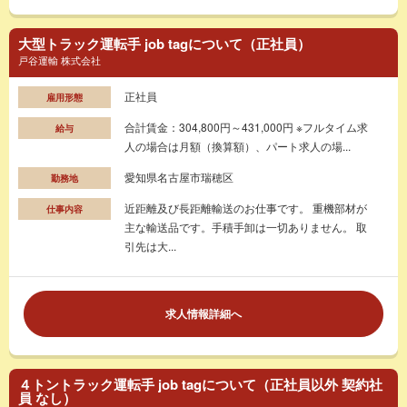
大型トラック運転手 job tagについて（正社員）
戸谷運輸 株式会社
正社員
雇用形態
合計賃金：304,800円～431,000円 ※フルタイム求
給与
人の場合は月額（換算額）、パート求人の場...
愛知県名古屋市瑞穂区
勤務地
近距離及び長距離輸送のお仕事です。 重機部材が
仕事内容
主な輸送品です。手積手卸は一切ありません。 取
引先は大...
求人情報詳細へ
４トントラック運転手 job tagについて（正社員以外 契約社
員 なし）