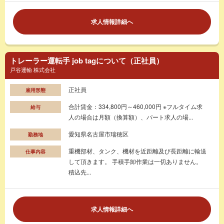
求人情報詳細へ
トレーラー運転手 job tagについて（正社員）
戸谷運輸 株式会社
正社員
雇用形態
合計賃金：334,800円～460,000円 ※フルタイム求
給与
人の場合は月額（換算額）、パート求人の場...
愛知県名古屋市瑞穂区
勤務地
重機部材、タンク、機材を近距離及び長距離に輸送
仕事内容
して頂きます。 手積手卸作業は一切ありません。
積込先...
求人情報詳細へ