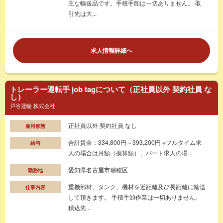
主な輸送品です。手積手卸は一切ありません。 取
引先は大...
求人情報詳細へ
トレーラー運転手 job tagについて（正社員以外 契約社員 な
し）
戸谷運輸 株式会社
正社員以外 契約社員 なし
雇用形態
合計賃金：334,800円～393,200円 ※フルタイム求
給与
人の場合は月額（換算額）、パート求人の場...
愛知県名古屋市瑞穂区
勤務地
重機部材、タンク、機材を近距離及び長距離に輸送
仕事内容
して頂きます。 手積手卸作業は一切ありません。
積込先...