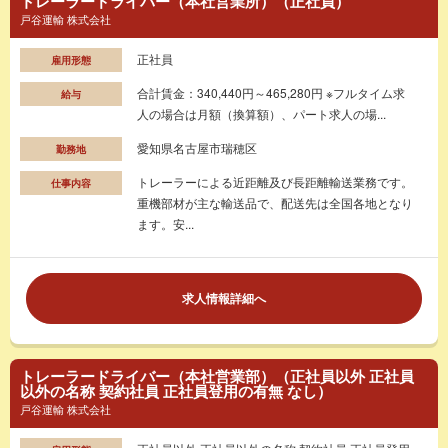
トレーラードライバー（本社営業所）（正社員）
戸谷運輸 株式会社
正社員
雇用形態
合計賃金：340,440円～465,280円 ※フルタイム求
給与
人の場合は月額（換算額）、パート求人の場...
愛知県名古屋市瑞穂区
勤務地
トレーラーによる近距離及び長距離輸送業務です。
仕事内容
重機部材が主な輸送品で、配送先は全国各地となり
ます。安...
求人情報詳細へ
トレーラードライバー（本社営業部）（正社員以外 正社員
以外の名称 契約社員 正社員登用の有無 なし）
戸谷運輸 株式会社