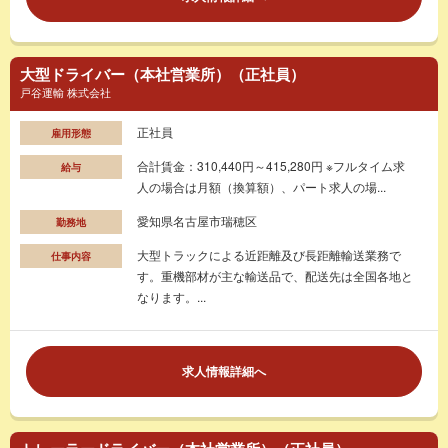
大型ドライバー（本社営業所）（正社員）
戸谷運輸 株式会社
正社員
雇用形態
合計賃金：310,440円～415,280円 ※フルタイム求
給与
人の場合は月額（換算額）、パート求人の場...
愛知県名古屋市瑞穂区
勤務地
大型トラックによる近距離及び長距離輸送業務で
仕事内容
す。重機部材が主な輸送品で、配送先は全国各地と
なります。...
求人情報詳細へ