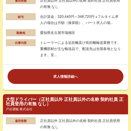
正社員以外 正社員以外の名称 契約社員 正社員登用
雇用形態
の有無 なし
合計賃金：320,440円～348,720円 ※フルタイム求
給与
人の場合は月額（換算額）、パート求人の場...
愛知県名古屋市瑞穂区
勤務地
トレーラーによる近距離及び長距離輸送業務です。
仕事内容
重機部材が主な輸送品で、配送先は全国各地となり
ます。安...
求人情報詳細へ
大型ドライバー（正社員以外 正社員以外の名称 契約社員 正
社員登用の有無 なし）
戸谷運輸 株式会社
正社員以外 正社員以外の名称 契約社員 正社員登用
雇用形態
の有無 なし