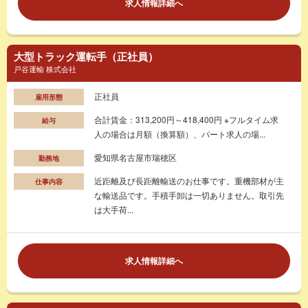
求人情報詳細へ
大型トラック運転手（正社員）
戸谷運輸 株式会社
正社員
雇用形態
合計賃金：313,200円～418,400円 ※フルタイム求
給与
人の場合は月額（換算額）、パート求人の場...
愛知県名古屋市瑞穂区
勤務地
近距離及び長距離輸送のお仕事です。重機部材が主
仕事内容
な輸送品です。手積手卸は一切ありません。取引先
は大手荷...
求人情報詳細へ