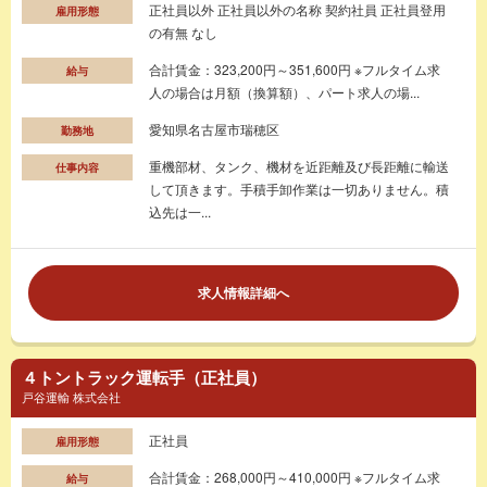
正社員以外 正社員以外の名称 契約社員 正社員登用
雇用形態
の有無 なし
合計賃金：323,200円～351,600円 ※フルタイム求
給与
人の場合は月額（換算額）、パート求人の場...
愛知県名古屋市瑞穂区
勤務地
重機部材、タンク、機材を近距離及び長距離に輸送
仕事内容
して頂きます。手積手卸作業は一切ありません。積
込先は一...
求人情報詳細へ
４トントラック運転手（正社員）
戸谷運輸 株式会社
正社員
雇用形態
合計賃金：268,000円～410,000円 ※フルタイム求
給与