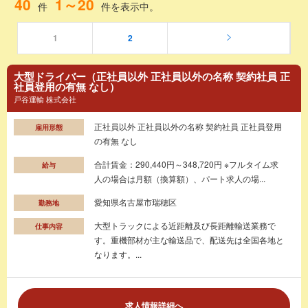
40
1～20
件
件を表示中。
1
2
大型ドライバー（正社員以外 正社員以外の名称 契約社員 正
社員登用の有無 なし）
戸谷運輸 株式会社
正社員以外 正社員以外の名称 契約社員 正社員登用
雇用形態
の有無 なし
合計賃金：290,440円～348,720円 ※フルタイム求
給与
人の場合は月額（換算額）、パート求人の場...
愛知県名古屋市瑞穂区
勤務地
大型トラックによる近距離及び長距離輸送業務で
仕事内容
す。重機部材が主な輸送品で、配送先は全国各地と
なります。...
求人情報詳細へ