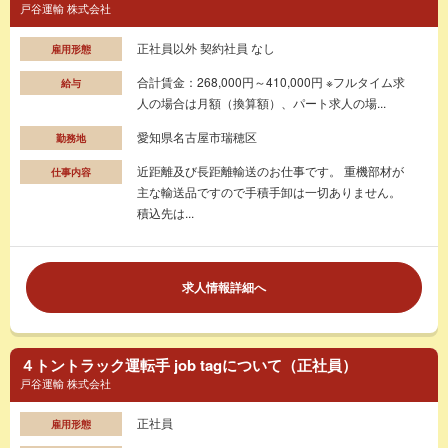
戸谷運輸 株式会社
正社員以外 契約社員 なし
雇用形態
合計賃金：268,000円～410,000円 ※フルタイム求
給与
人の場合は月額（換算額）、パート求人の場...
愛知県名古屋市瑞穂区
勤務地
近距離及び長距離輸送のお仕事です。 重機部材が
仕事内容
主な輸送品ですので手積手卸は一切ありません。
積込先は...
求人情報詳細へ
４トントラック運転手 job tagについて（正社員）
戸谷運輸 株式会社
正社員
雇用形態