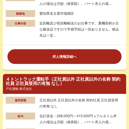
人の場合は月額（換算額）、パート求人の場...
愛知県名古屋市瑞穂区
勤務地
近距離及び長距離輸送のお仕事です。重機部材が主
仕事内容
な輸送品ですので手積手卸は一切ありません。積込
先は一定...
求人情報詳細へ
４トントラック運転手（正社員以外 正社員以外の名称 契約
社員 正社員登用の有無 なし）
戸谷運輸 株式会社
正社員以外 正社員以外の名称 契約社員 正社員登用
雇用形態
の有無 なし
合計賃金：268,000円～410,000円 ※フルタイム求
給与
人の場合は月額（換算額）、パート求人の場...