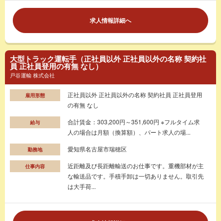
求人情報詳細へ
大型トラック運転手（正社員以外 正社員以外の名称 契約社
員 正社員登用の有無 なし）
戸谷運輸 株式会社
正社員以外 正社員以外の名称 契約社員 正社員登用
雇用形態
の有無 なし
合計賃金：303,200円～351,600円 ※フルタイム求
給与
人の場合は月額（換算額）、パート求人の場...
愛知県名古屋市瑞穂区
勤務地
近距離及び長距離輸送のお仕事です。重機部材が主
仕事内容
な輸送品です。手積手卸は一切ありません。取引先
は大手荷...