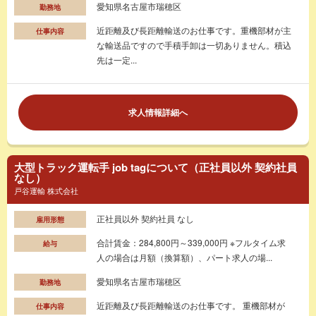
愛知県名古屋市瑞穂区
勤務地
近距離及び長距離輸送のお仕事です。重機部材が主
仕事内容
な輸送品ですので手積手卸は一切ありません。積込
先は一定...
求人情報詳細へ
大型トラック運転手 job tagについて（正社員以外 契約社員
なし）
戸谷運輸 株式会社
正社員以外 契約社員 なし
雇用形態
合計賃金：284,800円～339,000円 ※フルタイム求
給与
人の場合は月額（換算額）、パート求人の場...
愛知県名古屋市瑞穂区
勤務地
近距離及び長距離輸送のお仕事です。 重機部材が
仕事内容