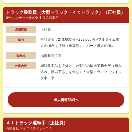
トラック乗務員（大型トラック・４ｔトラック）（正社員）
菱化ロジテック株式会社 長浜営業所
正社員
雇用形態
合計賃金：213,600円～258,000円 ※フルタイム求
給与
人の場合は月額（換算額）、パート求人の場...
滋賀県長浜市
勤務地
樹脂化工品を主体とした製品の輸送業務全般（積み
仕事内容
込み、積み下ろしを含む）＊大型トラック（ウイン
グ車・平...
求人情報詳細へ
４ｔトラック運転手（正社員）
有限会社 ケイエイチドットコム