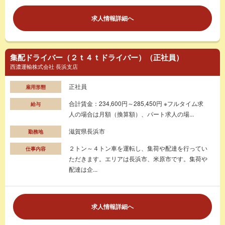
求人情報詳細へ
集配ドライバー（２ｔ４ｔドライバー）（正社員）
西濃運輸株式会社 長浜支店
正社員
雇用形態
合計賃金：234,600円～285,450円 ※フルタイム求
給与
人の場合は月額（換算額）、パート求人の場...
滋賀県長浜市
勤務地
２トン～４トン車を運転し、集荷や配達を行ってい
仕事内容
ただきます。エリアは長浜市、米原市です。集荷や
配達は企...
求人情報詳細へ