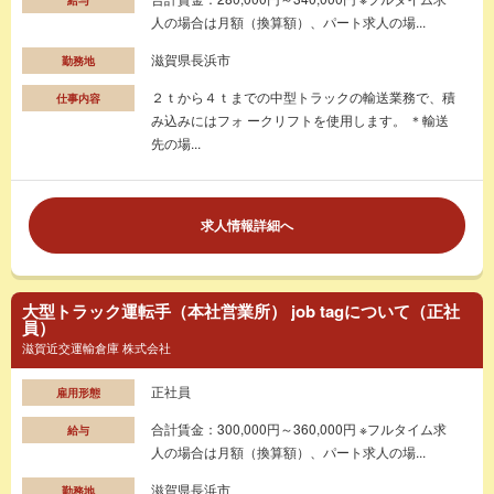
人の場合は月額（換算額）、パート求人の場...
滋賀県長浜市
勤務地
２ｔから４ｔまでの中型トラックの輸送業務で、積
仕事内容
み込みにはフォ ークリフトを使用します。 ＊輸送
先の場...
求人情報詳細へ
大型トラック運転手（本社営業所） job tagについて（正社
員）
滋賀近交運輸倉庫 株式会社
正社員
雇用形態
合計賃金：300,000円～360,000円 ※フルタイム求
給与
人の場合は月額（換算額）、パート求人の場...
滋賀県長浜市
勤務地