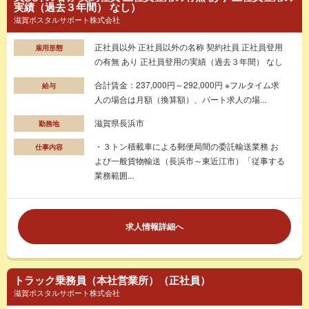
実績（過去３年間） なし）
滋賀ポスタルサポート株式会社
正社員以外 正社員以外の名称 契約社員 正社員登用
雇用形態
の有無 あり 正社員登用の実績（過去３年間） なし
合計賃金：237,000円～292,000円 ※フルタイム求
給与
人の場合は月額（換算額）、パート求人の場...
滋賀県長浜市
勤務地
・３トン積載車による郵便局間の委託輸送業務 お
仕事内容
よび一般貨物輸送（長浜市～東近江市）「従事する
業務範囲...
求人情報詳細へ
トラック乗務員（本社営業所）（正社員）
滋賀ポスタルサポート株式会社