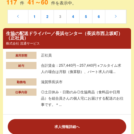
117
41～60
件
件を表示中。
1
2
3
4
5
6
生協の配送ドライバー／長浜センター（長浜市西上坂町）
（正社員）
株式会社 流通サービス
正社員
雇用形態
合計賃金：257,440円～257,440円 ※フルタイム求
給与
人の場合は月額（換算額）、パート求人の場...
滋賀県長浜市
勤務地
◎土日休み・日勤のみ◎生協商品（食料品や日用
仕事内容
品）を組合員さんの個人宅にお届けする配送のお仕
事です。＊...
求人情報詳細へ