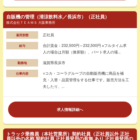
自販機の管理（清涼飲料水／長浜市）（正社員）
株式会社ＴＥＡＭＳ 大阪事務所
正社員
雇用形態
合計賃金：232,500円～232,500円 ※フルタイム求
給与
人の場合は月額（換算額）、パート求人の場...
滋賀県長浜市
勤務地
○コカ・コーラグループの自動販売機に商品を補
仕事内容
充・入替・品質管理をする仕事です。販売方法を工
夫したり、...
求人情報詳細へ
トラック乗務員（本社営業所）契約社員（正社員以外 正社
員以外の名称 契約社員 正社員登用の有無 あり 正社員登用の