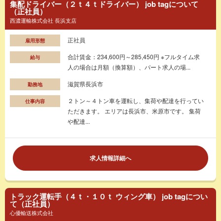
集配ドライバー（２ｔ４ｔドライバー） job tagについて
（正社員）
西濃運輸株式会社 長浜支店
正社員
雇用形態
合計賃金：234,600円～285,450円 ※フルタイム求
給与
人の場合は月額（換算額）、パート求人の場...
滋賀県長浜市
勤務地
２トン～４トン車を運転し、集荷や配達を行ってい
仕事内容
ただきます。 エリアは長浜市、米原市です。 集荷
や配達...
求人情報詳細へ
トラック運転手（４ｔ・１０ｔ ウィング車） job tagについ
て（正社員）
心優輸送株式会社