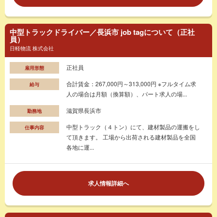
中型トラックドライバー／長浜市 job tagについて（正社
員）
日軽物流 株式会社
正社員
雇用形態
合計賃金：267,000円～313,000円 ※フルタイム求
給与
人の場合は月額（換算額）、パート求人の場...
滋賀県長浜市
勤務地
中型トラック（４トン）にて、建材製品の運搬をし
仕事内容
て頂きます。 工場から出荷される建材製品を全国
各地に運...
求人情報詳細へ