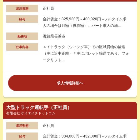
正社員
雇用形態
合計賃金：325,920円～400,920円 ※フルタイム求
給与
人の場合は月額（換算額）、パート求人の場...
滋賀県長浜市
勤務地
４ｔトラック（ウィング車）での区域貨物の輸送
仕事内容
（主に近中距離）＊主にパレット輸送であり、フォ
ークリフト...
求人情報詳細へ
大型トラック運転手（正社員）
有限会社 ケイエイチドットコム
正社員
雇用形態
合計賃金：334,000円～432,000円 ※フルタイム求
給与