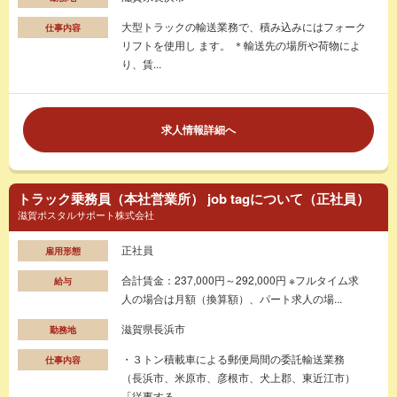
大型トラックの輸送業務で、積み込みにはフォーク
仕事内容
リフトを使用し ます。 ＊輸送先の場所や荷物によ
り、賃...
求人情報詳細へ
トラック乗務員（本社営業所） job tagについて（正社員）
滋賀ポスタルサポート株式会社
正社員
雇用形態
合計賃金：237,000円～292,000円 ※フルタイム求
給与
人の場合は月額（換算額）、パート求人の場...
滋賀県長浜市
勤務地
・３トン積載車による郵便局間の委託輸送業務
仕事内容
（長浜市、米原市、彦根市、犬上郡、東近江市）
「従事する...