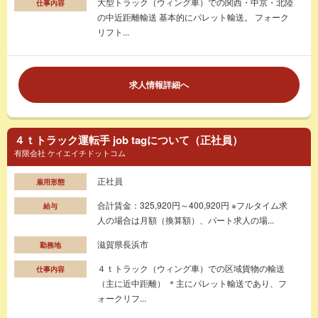
大型トラック（ウィング車）での関西・中京・北陸
仕事内容
の中近距離輸送 基本的にパレット輸送。 フォーク
リフト...
求人情報詳細へ
４ｔトラック運転手 job tagについて（正社員）
有限会社 ケイエイチドットコム
正社員
雇用形態
合計賃金：325,920円～400,920円 ※フルタイム求
給与
人の場合は月額（換算額）、パート求人の場...
滋賀県長浜市
勤務地
４ｔトラック（ウィング車）での区域貨物の輸送
仕事内容
（主に近中距離） ＊主にパレット輸送であり、フ
ォークリフ...