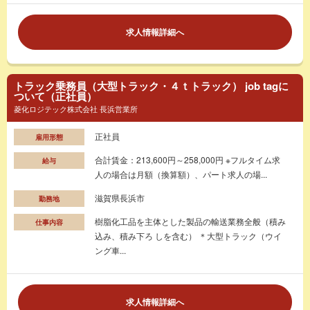
求人情報詳細へ
トラック乗務員（大型トラック・４ｔトラック） job tagに
ついて（正社員）
菱化ロジテック株式会社 長浜営業所
正社員
雇用形態
合計賃金：213,600円～258,000円 ※フルタイム求
給与
人の場合は月額（換算額）、パート求人の場...
滋賀県長浜市
勤務地
樹脂化工品を主体とした製品の輸送業務全般（積み
仕事内容
込み、積み下ろ しを含む） ＊大型トラック（ウイ
ング車...
求人情報詳細へ