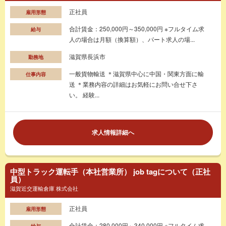
正社員
雇用形態
合計賃金：250,000円～350,000円 ※フルタイム求
給与
人の場合は月額（換算額）、パート求人の場...
滋賀県長浜市
勤務地
一般貨物輸送 ＊滋賀県中心に中国・関東方面に輸
仕事内容
送 ＊業務内容の詳細はお気軽にお問い合せ下さ
い。 経験...
求人情報詳細へ
中型トラック運転手（本社営業所） job tagについて（正社
員）
滋賀近交運輸倉庫 株式会社
正社員
雇用形態
合計賃金：280,000円～340,000円 ※フルタイム求
給与