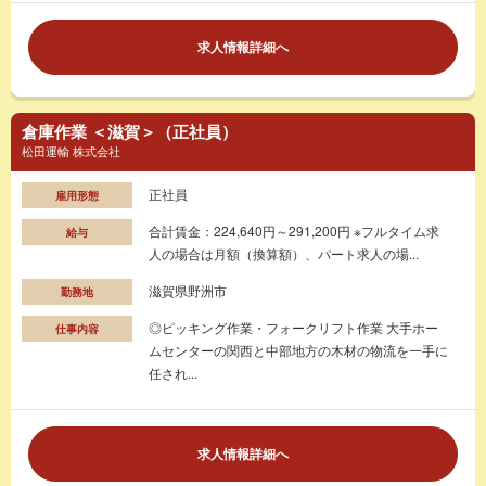
求人情報詳細へ
倉庫作業 ＜滋賀＞（正社員）
松田運輸 株式会社
正社員
雇用形態
合計賃金：224,640円～291,200円 ※フルタイム求
給与
人の場合は月額（換算額）、パート求人の場...
滋賀県野洲市
勤務地
◎ピッキング作業・フォークリフト作業 大手ホー
仕事内容
ムセンターの関西と中部地方の木材の物流を一手に
任され...
求人情報詳細へ