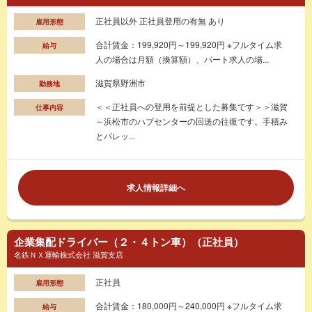
正社員以外 正社員登用の有無 あり
雇用形態
合計賃金：199,920円～199,920円 ※フルタイム求
給与
人の場合は月額（換算額）、パート求人の場...
滋賀県野洲市
勤務地
＜＜正社員への登用を前提とした募集です＞＞滋賀
仕事内容
～浜松市のハブセンターの回送の往復です。手積み
とパレッ...
求人情報詳細へ
企業集配ドライバー（２・４トン車）（正社員）
名鉄ＮＸ運輸株式会社 滋賀支店
正社員
雇用形態
合計賃金：180,000円～240,000円 ※フルタイム求
給与