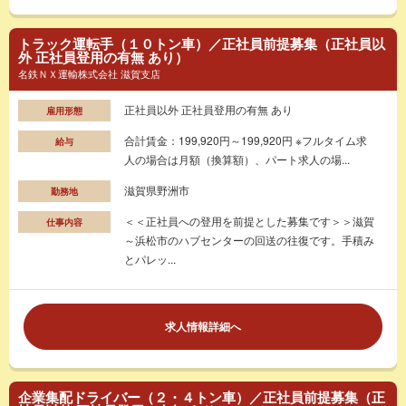
トラック運転手（１０トン車）／正社員前提募集（正社員以
外 正社員登用の有無 あり）
名鉄ＮＸ運輸株式会社 滋賀支店
正社員以外 正社員登用の有無 あり
雇用形態
合計賃金：199,920円～199,920円 ※フルタイム求
給与
人の場合は月額（換算額）、パート求人の場...
滋賀県野洲市
勤務地
＜＜正社員への登用を前提とした募集です＞＞滋賀
仕事内容
～浜松市のハブセンターの回送の往復です。手積み
とパレッ...
求人情報詳細へ
企業集配ドライバー（２・４トン車）／正社員前提募集（正