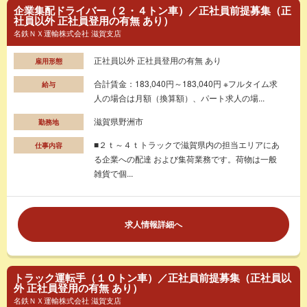
企業集配ドライバー（２・４トン車）／正社員前提募集（正
社員以外 正社員登用の有無 あり）
名鉄ＮＸ運輸株式会社 滋賀支店
正社員以外 正社員登用の有無 あり
雇用形態
合計賃金：183,040円～183,040円 ※フルタイム求
給与
人の場合は月額（換算額）、パート求人の場...
滋賀県野洲市
勤務地
■２ｔ～４ｔトラックで滋賀県内の担当エリアにあ
仕事内容
る企業への配達 および集荷業務です。荷物は一般
雑貨で個...
求人情報詳細へ
トラック運転手（１０トン車）／正社員前提募集（正社員以
外 正社員登用の有無 あり）
名鉄ＮＸ運輸株式会社 滋賀支店