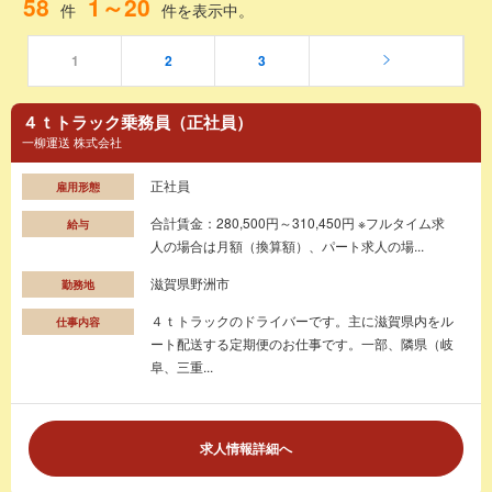
58
1～20
件
件を表示中。
1
2
3
４ｔトラック乗務員（正社員）
一柳運送 株式会社
正社員
雇用形態
合計賃金：280,500円～310,450円 ※フルタイム求
給与
人の場合は月額（換算額）、パート求人の場...
滋賀県野洲市
勤務地
４ｔトラックのドライバーです。主に滋賀県内をル
仕事内容
ート配送する定期便のお仕事です。一部、隣県（岐
阜、三重...
求人情報詳細へ