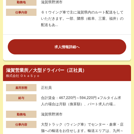
滋賀県野洲市
勤務地
６ｔウイング車で主に滋賀県内のルート配送をして
仕事内容
いただきます。一部、隣県（岐阜、三重、福井）の
配送もあ...
求人情報詳細へ
滋賀営業所／大型ドライバー（正社員）
株式会社 ＯｋａＳｙｏ
正社員
雇用形態
合計賃金：467,220円～594,220円 ※フルタイム求
給与
人の場合は月額（換算額）、パート求人の場...
滋賀県野洲市
勤務地
大型トラック（ウィング車）でセンター・倉庫・店
仕事内容
舗への輸送をお任せします。輸送エリアは、九州～