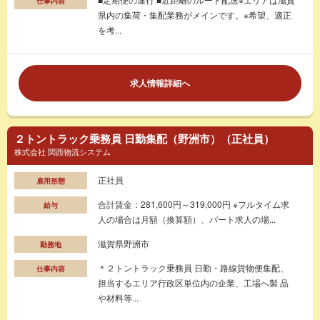
仕事内容
県内の集荷・集配業務がメインです。※希望、適正
を考...
求人情報詳細へ
２トントラック乗務員 日勤集配（野洲市）（正社員）
株式会社 関西物流システム
正社員
雇用形態
合計賃金：281,600円～319,000円 ※フルタイム求
給与
人の場合は月額（換算額）、パート求人の場...
滋賀県野洲市
勤務地
＊２トントラック乗務員 日勤・路線貨物便集配、
仕事内容
担当するエリア行政区単位内の企業、工場へ製 品
や材料等...