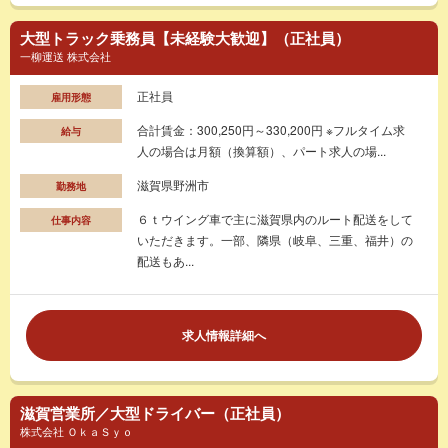
大型トラック乗務員【未経験大歓迎】（正社員）
一柳運送 株式会社
正社員
雇用形態
合計賃金：300,250円～330,200円 ※フルタイム求
給与
人の場合は月額（換算額）、パート求人の場...
滋賀県野洲市
勤務地
６ｔウイング車で主に滋賀県内のルート配送をして
仕事内容
いただきます。一部、隣県（岐阜、三重、福井）の
配送もあ...
求人情報詳細へ
滋賀営業所／大型ドライバー（正社員）
株式会社 ＯｋａＳｙｏ