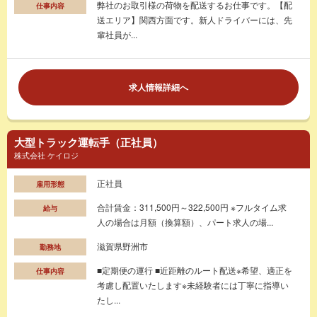
弊社のお取引様の荷物を配送するお仕事です。【配
仕事内容
送エリア】関西方面です。新人ドライバーには、先
輩社員が...
求人情報詳細へ
大型トラック運転手（正社員）
株式会社 ケイロジ
正社員
雇用形態
合計賃金：311,500円～322,500円 ※フルタイム求
給与
人の場合は月額（換算額）、パート求人の場...
滋賀県野洲市
勤務地
■定期便の運行 ■近距離のルート配送※希望、適正を
仕事内容
考慮し配置いたします※未経験者には丁寧に指導い
たし...