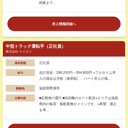
関東まで...
求人情報詳細へ
中型トラック運転手（正社員）
株式会社 ケイロジ
正社員
雇用形態
合計賃金：296,200円～304,800円 ※フルタイム求
給与
人の場合は月額（換算額）、パート求人の場...
滋賀県野洲市
勤務地
■定期便の運行 ■近距離のルート配送※エリアは滋賀
仕事内容
県内の集荷・集配業務がメインです。※希望、適正
を考...