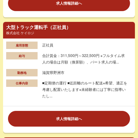
求人情報詳細へ
大型トラック運転手（正社員）
株式会社 ケイロジ
正社員
雇用形態
合計賃金：311,500円～322,500円 ※フルタイム求
給与
人の場合は月額（換算額）、パート求人の場...
滋賀県野洲市
勤務地
■定期便の運行 ■近距離のルート配送※希望、適正を
仕事内容
考慮し配置いたします※未経験者には丁寧に指導い
たし...
求人情報詳細へ