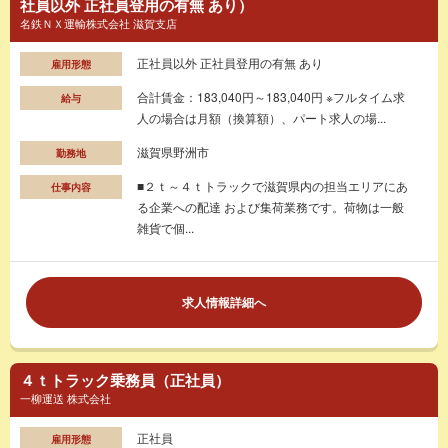
社員以外 正社員登用の有無 あり）
名鉄ＮＸ運輸株式会社 滋賀支店
正社員以外 正社員登用の有無 あり
雇用形態
合計賃金：183,040円～183,040円 ※フルタイム求
給与
人の場合は月額（換算額）、パート求人の場...
滋賀県野洲市
勤務地
■２ｔ～４ｔトラックで滋賀県内の担当エリアにあ
仕事内容
る企業への配達 および集荷業務です。荷物は一般
雑貨で個...
求人情報詳細へ
４ｔトラック乗務員（正社員）
一柳運送 株式会社
正社員
雇用形態