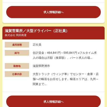
求人情報詳細へ
滋賀営業所／大型ドライバー（正社員）
株式会社 岡田商運
正社員
雇用形態
合計賃金：464,841円～595,841円 ※フルタイム求
給与
人の場合は月額（換算額）、パート求人の場...
滋賀県野洲市
勤務地
大型トラック（ウィング車）でセンター・倉庫・店
仕事内容
舗への輸送をお任せします。輸送エリアは、九州～
関東まで...
求人情報詳細へ