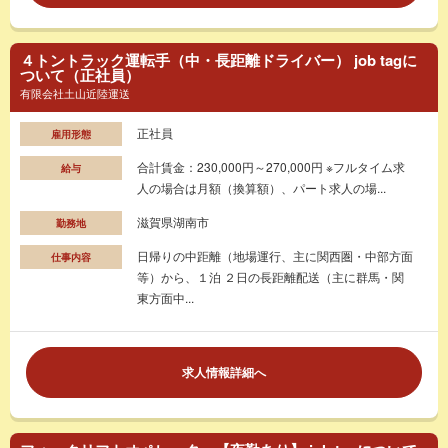
４トントラック運転手（中・長距離ドライバー） job tagに
ついて（正社員）
有限会社土山近陸運送
正社員
雇用形態
合計賃金：230,000円～270,000円 ※フルタイム求
給与
人の場合は月額（換算額）、パート求人の場...
滋賀県湖南市
勤務地
日帰りの中距離（地場運行、主に関西圏・中部方面
仕事内容
等）から、１泊 ２日の長距離配送（主に群馬・関
東方面中...
求人情報詳細へ