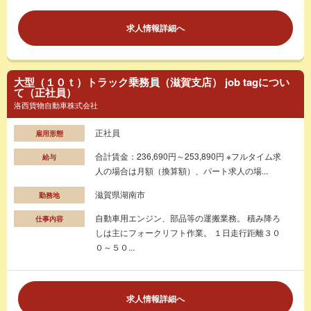
求人情報詳細へ
大型（１０ｔ）トラック乗務員（滋賀支店） job tagについ
て（正社員）
洛西貨物自動車株式会社
正社員
雇用形態
合計賃金：236,690円～253,890円 ※フルタイム求
給与
人の場合は月額（換算額）、パート求人の場...
滋賀県湖南市
勤務地
自動車用エンジン、部品等の運搬業務。 積み降ろ
仕事内容
しは主にフォークリフト作業。 １日走行距離３０
０～５０...
求人情報詳細へ