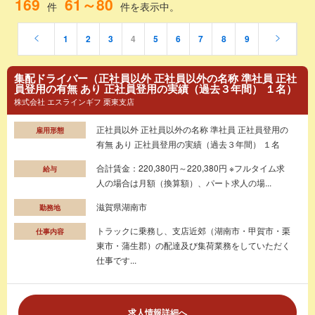
169
61～80
件
件を表示中。
1
2
3
4
5
6
7
8
9
集配ドライバー（正社員以外 正社員以外の名称 準社員 正社
員登用の有無 あり 正社員登用の実績（過去３年間） １名）
株式会社 エスラインギフ 栗東支店
正社員以外 正社員以外の名称 準社員 正社員登用の
雇用形態
有無 あり 正社員登用の実績（過去３年間） １名
合計賃金：220,380円～220,380円 ※フルタイム求
給与
人の場合は月額（換算額）、パート求人の場...
滋賀県湖南市
勤務地
トラックに乗務し、支店近郊（湖南市・甲賀市・栗
仕事内容
東市・蒲生郡）の配達及び集荷業務をしていただく
仕事です...
求人情報詳細へ