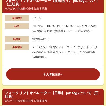
フォークリフトオペレーター【夜勤あり】 job tagについて
（正社員）
東洋ガラス物流株式会社 滋賀事業所
正社員
雇用形態
合計賃金：189,000円～235,500円 ※フルタイム求
給与
人の場合は月額（換算額）、パート求人の場...
滋賀県湖南市
勤務地
ガラスびん工場内でフォークリフトによるトラック
仕事内容
への積込み作業 及びフォークリフトによる製品倉
入出庫作...
求人情報詳細へ
フォークリフトオペレーター【日勤】 job tagについて（正
社員）
東洋ガラス物流株式会社 滋賀事業所