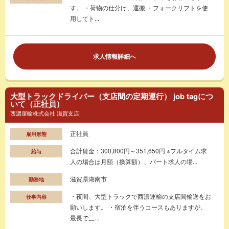
す。 ・荷物の仕分け、運搬 ・フォークリフトを使
用してト...
求人情報詳細へ
大型トラックドライバー（支店間の定期運行） job tagにつ
いて（正社員）
西濃運輸株式会社 滋賀支店
正社員
雇用形態
合計賃金：300,800円～351,650円 ※フルタイム求
給与
人の場合は月額（換算額）、パート求人の場...
滋賀県湖南市
勤務地
・夜間、大型トラックで西濃運輸の支店間輸送をお
仕事内容
願いします。 ・宿泊を伴うコースもありますが、
最長で三...