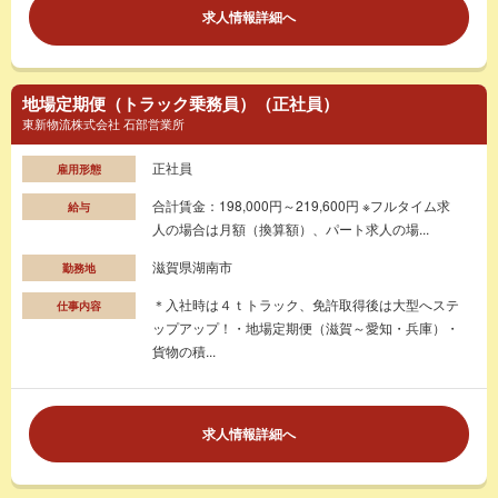
求人情報詳細へ
地場定期便（トラック乗務員）（正社員）
東新物流株式会社 石部営業所
正社員
雇用形態
合計賃金：198,000円～219,600円 ※フルタイム求
給与
人の場合は月額（換算額）、パート求人の場...
滋賀県湖南市
勤務地
＊入社時は４ｔトラック、免許取得後は大型へステ
仕事内容
ップアップ！・地場定期便（滋賀～愛知・兵庫）・
貨物の積...
求人情報詳細へ