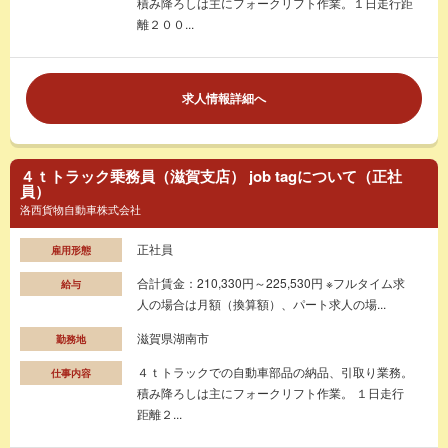
積み降ろしは主にフォークリフト作業。１日走行距
離２００...
求人情報詳細へ
４ｔトラック乗務員（滋賀支店） job tagについて（正社
員）
洛西貨物自動車株式会社
正社員
雇用形態
合計賃金：210,330円～225,530円 ※フルタイム求
給与
人の場合は月額（換算額）、パート求人の場...
滋賀県湖南市
勤務地
４ｔトラックでの自動車部品の納品、引取り業務。
仕事内容
積み降ろしは主にフォークリフト作業。 １日走行
距離２...