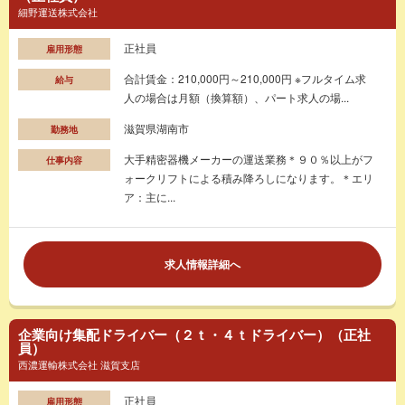
細野運送株式会社
正社員
雇用形態
合計賃金：210,000円～210,000円 ※フルタイム求
給与
人の場合は月額（換算額）、パート求人の場...
滋賀県湖南市
勤務地
大手精密器機メーカーの運送業務＊９０％以上がフ
仕事内容
ォークリフトによる積み降ろしになります。＊エリ
ア：主に...
求人情報詳細へ
企業向け集配ドライバー（２ｔ・４ｔドライバー）（正社
員）
西濃運輸株式会社 滋賀支店
正社員
雇用形態