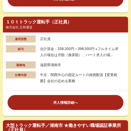
１０ｔトラック運転手（正社員）
株式会社 正和運送
正社員
雇用形態
合計賃金：338,300円～398,000円 ※フルタイム求
給与
人の場合は月額（換算額）、パート求人の場...
滋賀県湖南市
勤務地
中京、関西中心の固定ルートの雑貨配送【変更範
仕事内容
囲】会社の定める業務
求人情報詳細へ
大型トラック運転手／湖南市 ★働きやすい職場認証事業所
（正社員）