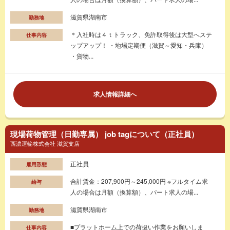
滋賀県湖南市
勤務地
＊入社時は４ｔトラック、免許取得後は大型へステ
仕事内容
ップアップ！ ・地場定期便（滋賀～愛知・兵庫）
・貨物...
求人情報詳細へ
現場荷物管理（日勤専属） job tagについて（正社員）
西濃運輸株式会社 滋賀支店
正社員
雇用形態
合計賃金：207,900円～245,000円 ※フルタイム求
給与
人の場合は月額（換算額）、パート求人の場...
滋賀県湖南市
勤務地
■プラットホーム上での荷扱い作業をお願いしま
仕事内容