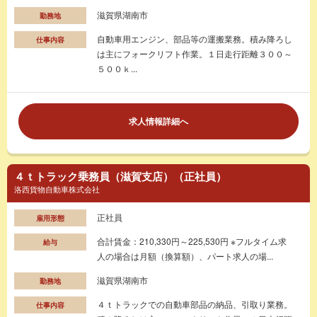
滋賀県湖南市
勤務地
自動車用エンジン、部品等の運搬業務。積み降ろし
仕事内容
は主にフォークリフト作業。１日走行距離３００～
５００ｋ...
求人情報詳細へ
４ｔトラック乗務員（滋賀支店）（正社員）
洛西貨物自動車株式会社
正社員
雇用形態
合計賃金：210,330円～225,530円 ※フルタイム求
給与
人の場合は月額（換算額）、パート求人の場...
滋賀県湖南市
勤務地
４ｔトラックでの自動車部品の納品、引取り業務。
仕事内容