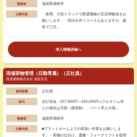
滋賀県湖南市
勤務地
・夜間、大型トラックで西濃運輸の支店間輸送をお
仕事内容
願いします。・宿泊を伴うコースもありますが、最
長で三日...
求人情報詳細へ
現場荷物管理（日勤専属）（正社員）
西濃運輸株式会社 滋賀支店
正社員
雇用形態
合計賃金：207,900円～245,000円 ※フルタイム求
給与
人の場合は月額（換算額）、パート求人の場...
滋賀県湖南市
勤務地
■プラットホーム上での荷扱い作業をお願いしま
仕事内容
す。・荷物の仕分け、運搬・フォークリフトを使用