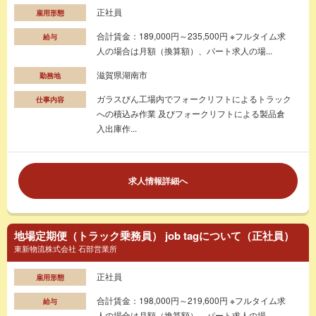
正社員
雇用形態
合計賃金：189,000円～235,500円 ※フルタイム求
給与
人の場合は月額（換算額）、パート求人の場...
滋賀県湖南市
勤務地
ガラスびん工場内でフォークリフトによるトラック
仕事内容
への積込み作業 及びフォークリフトによる製品倉
入出庫作...
求人情報詳細へ
地場定期便（トラック乗務員） job tagについて（正社員）
東新物流株式会社 石部営業所
正社員
雇用形態
合計賃金：198,000円～219,600円 ※フルタイム求
給与
人の場合は月額（換算額）、パート求人の場...