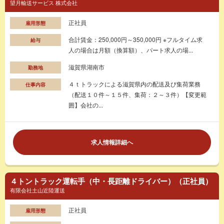
望月輸送サービス 株式会社
正社員
雇用形態
合計賃金：250,000円～350,000円 ※フルタイム求
給与
人の場合は月額（換算額）、パート求人の場...
滋賀県湖南市
勤務地
４ｔトラックによる滋賀県内の配送及び集荷業務
仕事内容
（配送１０件～１５件、集荷：２～３件）【変更範
囲】会社の...
求人情報詳細へ
４トントラック運転手（中・長距離ドライバー）（正社員）
有限会社土山近陸運送
正社員
雇用形態