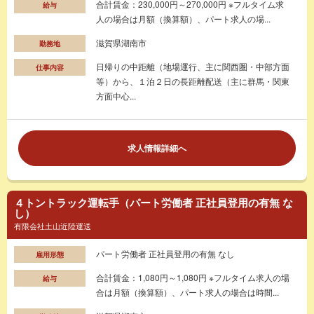
合計賃金：230,000円～270,000円 ※フルタイム求
給与
人の場合は月額（換算額）、パート求人の場...
滋賀県湖南市
勤務地
日帰りの中距離（地場運行、主に関西圏・中部方面
仕事内容
等）から、１泊２日の長距離配送（主に群馬・関東
方面中心...
求人情報詳細へ
４トントラック運転手（パート労働者 正社員登用の有無 な
し）
有限会社土山近陸運送
パート労働者 正社員登用の有無 なし
雇用形態
合計賃金：1,080円～1,080円 ※フルタイム求人の場
給与
合は月額（換算額）、パート求人の場合は時間...