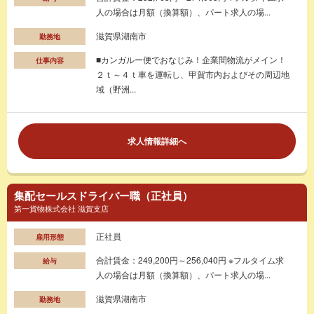
人の場合は月額（換算額）、パート求人の場...
滋賀県湖南市
勤務地
■カンガルー便でおなじみ！企業間物流がメイン！
仕事内容
２ｔ～４ｔ車を運転し、甲賀市内およびその周辺地
域（野洲...
求人情報詳細へ
集配セールスドライバー職（正社員）
第一貨物株式会社 滋賀支店
正社員
雇用形態
合計賃金：249,200円～256,040円 ※フルタイム求
給与
人の場合は月額（換算額）、パート求人の場...
滋賀県湖南市
勤務地