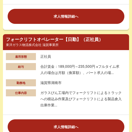
求人情報詳細へ
フォークリフトオペレーター【日勤】（正社員）
東洋ガラス物流株式会社 滋賀事業所
正社員
雇用形態
合計賃金：189,000円～235,500円 ※フルタイム求
給与
人の場合は月額（換算額）、パート求人の場...
滋賀県湖南市
勤務地
ガラスびん工場内でフォークリフトによるトラック
仕事内容
への積込み作業及びフォークリフトによる製品倉入
出庫作業...
求人情報詳細へ