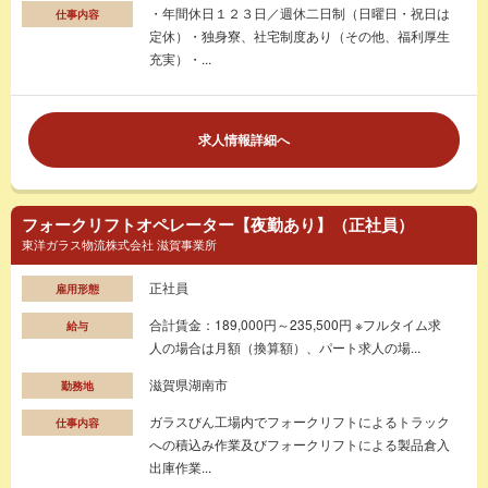
・年間休日１２３日／週休二日制（日曜日・祝日は
仕事内容
定休）・独身寮、社宅制度あり（その他、福利厚生
充実）・...
求人情報詳細へ
フォークリフトオペレーター【夜勤あり】（正社員）
東洋ガラス物流株式会社 滋賀事業所
正社員
雇用形態
合計賃金：189,000円～235,500円 ※フルタイム求
給与
人の場合は月額（換算額）、パート求人の場...
滋賀県湖南市
勤務地
ガラスびん工場内でフォークリフトによるトラック
仕事内容
への積込み作業及びフォークリフトによる製品倉入
出庫作業...