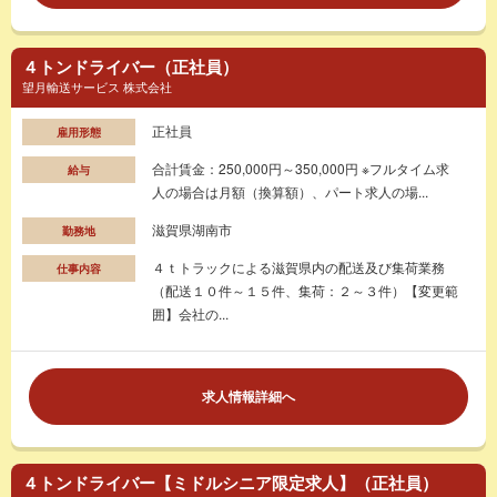
４トンドライバー（正社員）
望月輸送サービス 株式会社
正社員
雇用形態
合計賃金：250,000円～350,000円 ※フルタイム求
給与
人の場合は月額（換算額）、パート求人の場...
滋賀県湖南市
勤務地
４ｔトラックによる滋賀県内の配送及び集荷業務
仕事内容
（配送１０件～１５件、集荷：２～３件）【変更範
囲】会社の...
求人情報詳細へ
４トンドライバー【ミドルシニア限定求人】（正社員）