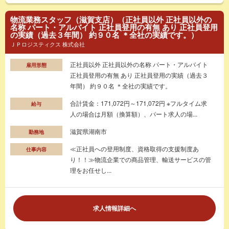
物流業務スタッフ（滋賀支店）（正社員以外 正社員以外の
名称 パート・アルバイト 正社員登用の有無 あり 正社員登用
の実績（過去３年間） 約９０名 ＊全社の実績です。）
ＪＰロジスティクス 株式会社
正社員以外 正社員以外の名称 パート・アルバイト
雇用形態
正社員登用の有無 あり 正社員登用の実績（過去３
年間） 約９０名 ＊全社の実績です。
合計賃金：171,072円～171,072円 ※フルタイム求
給与
人の場合は月額（換算額）、パート求人の場...
滋賀県湖南市
勤務地
≪正社員への登用制度、資格取得の支援制度あ
仕事内容
り！！≫物流企業での商品管理、輸送サービスの管
理をお任せし...
求人情報詳細へ