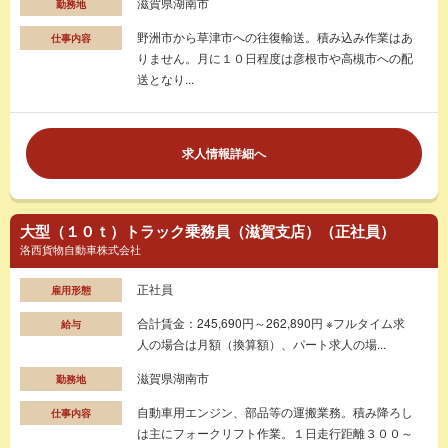
滋賀県湖南市
勤務地
野洲市から草津市への往復輸送。積み込み作業はあ
仕事内容
りません。月に１０日程度は彦根市や高槻市への配
送となり...
求人情報詳細へ
大型（１０ｔ）トラック乗務員（滋賀支店）（正社員）
洛西貨物自動車株式会社
正社員
雇用形態
合計賃金：245,690円～262,890円 ※フルタイム求
給与
人の場合は月額（換算額）、パート求人の場...
滋賀県湖南市
勤務地
自動車用エンジン、部品等の運搬業務。積み降ろし
仕事内容
は主にフォークリフト作業。１日走行距離３００～