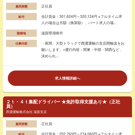
正社員
雇用形態
合計賃金：301,624円～320,124円 ※フルタイム求
給与
人の場合は月額（換算額）、パート求人の場...
滋賀県湖南市
勤務地
・夜間、大型トラックで西濃運輸の支店間輸送をお
仕事内容
願いします。○運行内容：関東・中部・関西など、
決められ...
求人情報詳細へ
２ｔ・４ｔ集配ドライバー ★免許取得支援あり★（正社
員）
西濃運輸株式会社 滋賀支店
正社員
雇用形態
合計賃金：252,763円～274,063円 ※フルタイム求
給与