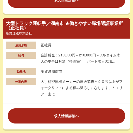
大型トラック運転手／湖南市 ★働きやすい職場認証事業所
（正社員）
細野運送株式会社
正社員
雇用形態
合計賃金：210,000円～210,000円 ※フルタイム求
給与
人の場合は月額（換算額）、パート求人の場...
滋賀県湖南市
勤務地
大手精密器機メーカーの運送業務＊９０％以上がフ
仕事内容
ォークリフトによる積み降ろしになります。＊エリ
ア：主に...
求人情報詳細へ