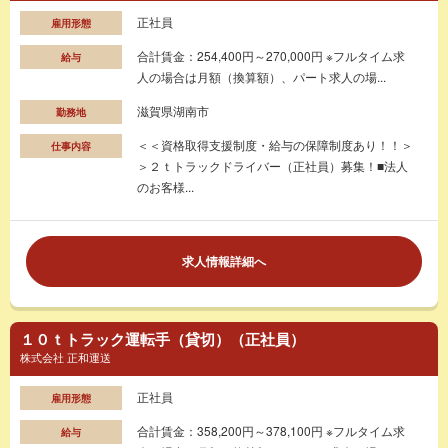
正社員
雇用形態
合計賃金：254,400円～270,000円 ※フルタイム求
給与
人の場合は月額（換算額）、パート求人の場...
滋賀県湖南市
勤務地
＜＜資格取得支援制度・給与の保障制度あり！！＞
仕事内容
＞２ｔトラックドライバー（正社員）募集！■法人
のお客様...
求人情報詳細へ
１０ｔトラック運転手（貸切）（正社員）
株式会社 正和運送
正社員
雇用形態
合計賃金：358,200円～378,100円 ※フルタイム求
給与