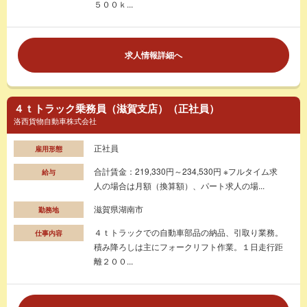
５００ｋ...
求人情報詳細へ
４ｔトラック乗務員（滋賀支店）（正社員）
洛西貨物自動車株式会社
正社員
雇用形態
合計賃金：219,330円～234,530円 ※フルタイム求
給与
人の場合は月額（換算額）、パート求人の場...
滋賀県湖南市
勤務地
４ｔトラックでの自動車部品の納品、引取り業務。
仕事内容
積み降ろしは主にフォークリフト作業。１日走行距
離２００...