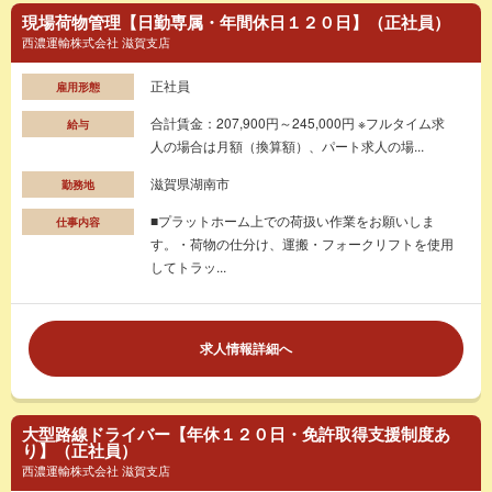
現場荷物管理【日勤専属・年間休日１２０日】（正社員）
西濃運輸株式会社 滋賀支店
正社員
雇用形態
合計賃金：207,900円～245,000円 ※フルタイム求
給与
人の場合は月額（換算額）、パート求人の場...
滋賀県湖南市
勤務地
■プラットホーム上での荷扱い作業をお願いしま
仕事内容
す。・荷物の仕分け、運搬・フォークリフトを使用
してトラッ...
求人情報詳細へ
大型路線ドライバー【年休１２０日・免許取得支援制度あ
り】（正社員）
西濃運輸株式会社 滋賀支店