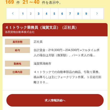
169
21～40
件
件を表示中。
1
2
3
4
5
6
7
8
9
４ｔトラック乗務員（滋賀支店）（正社員）
洛西貨物自動車株式会社
正社員
雇用形態
合計賃金：219,330円～234,530円 ※フルタイム求
給与
人の場合は月額（換算額）、パート求人の場...
滋賀県湖南市
勤務地
４ｔトラックでの自動車部品の納品、引取り業務。
仕事内容
積み降ろしは主にフォークリフト作業。１日走行距
離２００...
求人情報詳細へ