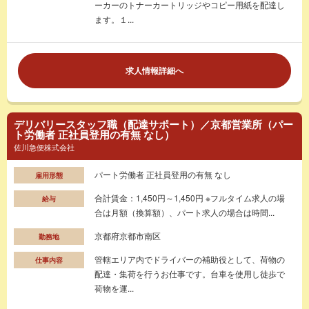
ーカーのトナーカートリッジやコピー用紙を配達し
ます。１...
求人情報詳細へ
デリバリースタッフ職（配達サポート）／京都営業所（パー
ト労働者 正社員登用の有無 なし）
佐川急便株式会社
パート労働者 正社員登用の有無 なし
雇用形態
合計賃金：1,450円～1,450円 ※フルタイム求人の場
給与
合は月額（換算額）、パート求人の場合は時間...
京都府京都市南区
勤務地
管轄エリア内でドライバーの補助役として、荷物の
仕事内容
配達・集荷を行うお仕事です。台車を使用し徒歩で
荷物を運...