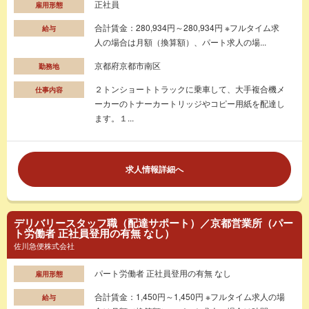
正社員
雇用形態
合計賃金：280,934円～280,934円 ※フルタイム求
給与
人の場合は月額（換算額）、パート求人の場...
京都府京都市南区
勤務地
２トンショートトラックに乗車して、大手複合機メ
仕事内容
ーカーのトナーカートリッジやコピー用紙を配達し
ます。１...
求人情報詳細へ
デリバリースタッフ職（配達サポート）／京都営業所（パー
ト労働者 正社員登用の有無 なし）
佐川急便株式会社
パート労働者 正社員登用の有無 なし
雇用形態
合計賃金：1,450円～1,450円 ※フルタイム求人の場
給与