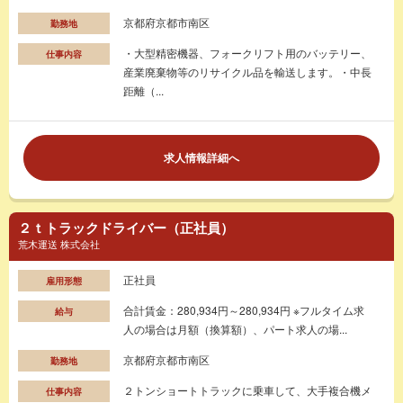
京都府京都市南区
勤務地
・大型精密機器、フォークリフト用のバッテリー、
仕事内容
産業廃棄物等のリサイクル品を輸送します。・中長
距離（...
求人情報詳細へ
２ｔトラックドライバー（正社員）
荒木運送 株式会社
正社員
雇用形態
合計賃金：280,934円～280,934円 ※フルタイム求
給与
人の場合は月額（換算額）、パート求人の場...
京都府京都市南区
勤務地
２トンショートトラックに乗車して、大手複合機メ
仕事内容