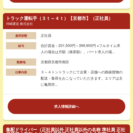
トラック運転手（３ｔ～４ｔ）【京都市】（正社員）
河嶋運送 株式会社
正社員
雇用形態
合計賃金：201,500円～399,900円 ※フルタイム求
給与
人の場合は月額（換算額）、パート求人の場...
京都府京都市南区
勤務地
３～４トントラックにて企業・店舗への路線貨物の
仕事内容
配送・集荷をおこなっていただきます。エリアは主
に亀岡市...
求人情報詳細へ
集配ドライバー（正社員以外 正社員以外の名称 準社員 正社