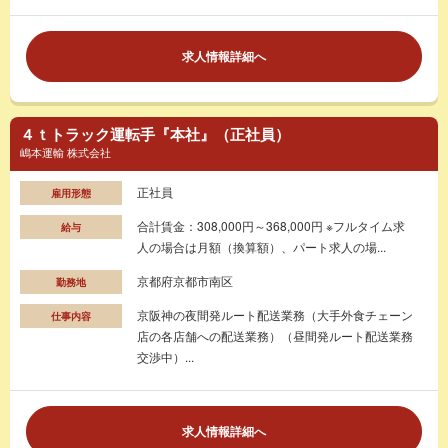
求人情報詳細へ
４ｔトラック運転手『本社』（正社員）
嶋本運輸 株式会社
正社員
雇用形態
合計賃金：308,000円～368,000円 ※フルタイム求
給与
人の場合は月額（換算額）、パート求人の場...
京都府京都市南区
勤務地
京阪神の夜間発ルート配送業務（大手外食チェーン
仕事内容
店の各店舗への配送業務）（昼間発ルート配送業務
交渉中）...
求人情報詳細へ