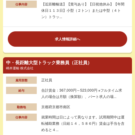
【近距離輸送】【賞与あり】【日祝他休み】【年間
仕事内容
休日１１３日】小型（２トン）または中型（４ト
ン）トラッ...
求人情報詳細へ
中・長距離大型トラック乗務員（正社員）
嶋本運輸 株式会社
正社員
雇用形態
合計賃金：367,000円～523,000円 ※フルタイム求
給与
人の場合は月額（換算額）、パート求人の場...
京都府京都市南区
勤務地
就業時間は日によって異なります。試用期間中は運
仕事内容
転補助業務（日給１４，５８６円）賃金は手当を含
めると４...