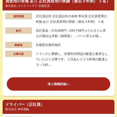
員登用の有無 あり 正社員登用の実績（過去３年間） １名）
株式会社 エスラインギフ 京都支店
正社員以外 正社員以外の名称 準社員 正社員登用の
雇用形態
有無 あり 正社員登用の実績（過去３年間） １名
合計賃金：218,268円～233,748円 ※フルタイム求
給与
人の場合は月額（換算額）、パート求人の場...
京都府京都市南区
勤務地
トラックに乗務し、京都市内周辺の配達と集荷をし
仕事内容
ていただく仕事です。１日あたり２０軒程の配達と
３～５軒...
求人情報詳細へ
ドライバー（正社員）
株式会社 伸幸運輸