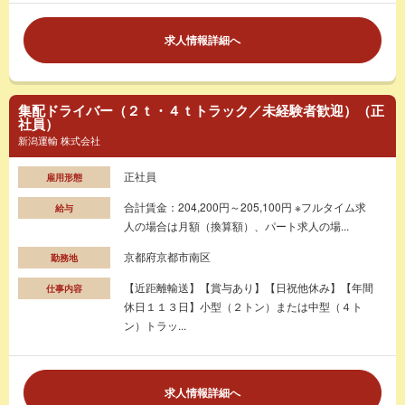
求人情報詳細へ
集配ドライバー（２ｔ・４ｔトラック／未経験者歓迎）（正
社員）
新潟運輸 株式会社
正社員
雇用形態
合計賃金：204,200円～205,100円 ※フルタイム求
給与
人の場合は月額（換算額）、パート求人の場...
京都府京都市南区
勤務地
【近距離輸送】【賞与あり】【日祝他休み】【年間
仕事内容
休日１１３日】小型（２トン）または中型（４ト
ン）トラッ...
求人情報詳細へ