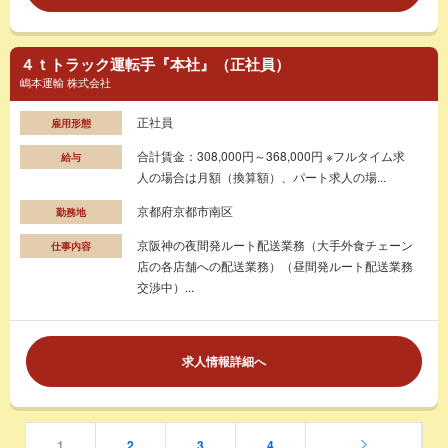
４ｔトラック運転手『本社』（正社員）
嶋本運輸 株式会社
正社員
雇用形態
合計賃金：308,000円～368,000円 ※フルタイム求
給与
人の場合は月額（換算額）、パート求人の場...
京都府京都市南区
勤務地
京阪神の夜間発ルート配送業務（大手外食チェーン
仕事内容
店の各店舗への配送業務）（昼間発ルート配送業務
交渉中）...
求人情報詳細へ
1
2
3
4