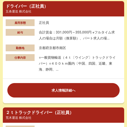
ドライバー（正社員）
五条運送 株式会社
正社員
雇用形態
合計賃金：331,000円～355,000円 ※フルタイム求
給与
人の場合は月額（換算額）、パート求人の場...
京都府京都市南区
勤務地
○一般貨物輸送（４ｔ〔ウイング〕トラックドライ
仕事内容
バー）○４００ｋｍ圏内〔中国、四国、近畿、東
海、静岡、...
求人情報詳細へ
２ｔトラックドライバー（正社員）
荒木運送 株式会社