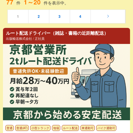
77
1～20
件
件を表示中。
1
2
3
4
ルート配送ドライバー（雑誌・書籍の近距離配送）
出版輸送株式会社 / 正社員
普通
普通(AT)
小型トラック
地場
ルート配送
車通勤可
バイク通勤可