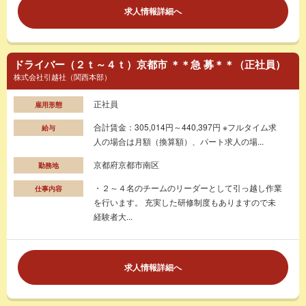
求人情報詳細へ
ドライバー（２ｔ～４ｔ）京都市 ＊＊急 募＊＊（正社員）
株式会社引越社（関西本部）
正社員
雇用形態
合計賃金：305,014円～440,397円 ※フルタイム求
給与
人の場合は月額（換算額）、パート求人の場...
京都府京都市南区
勤務地
・２～４名のチームのリーダーとして引っ越し作業
仕事内容
を行います。 充実した研修制度もありますので未
経験者大...
求人情報詳細へ