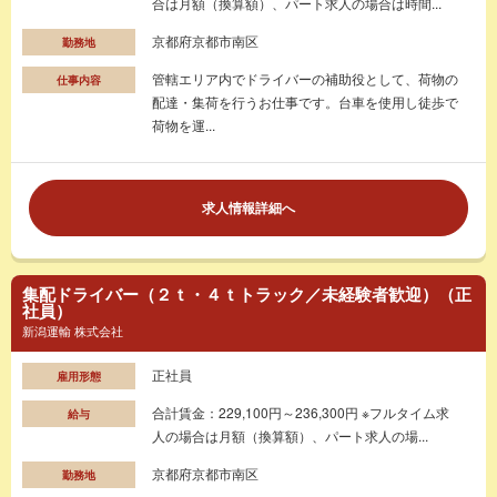
合は月額（換算額）、パート求人の場合は時間...
京都府京都市南区
勤務地
管轄エリア内でドライバーの補助役として、荷物の
仕事内容
配達・集荷を行うお仕事です。台車を使用し徒歩で
荷物を運...
求人情報詳細へ
集配ドライバー（２ｔ・４ｔトラック／未経験者歓迎）（正
社員）
新潟運輸 株式会社
正社員
雇用形態
合計賃金：229,100円～236,300円 ※フルタイム求
給与
人の場合は月額（換算額）、パート求人の場...
京都府京都市南区
勤務地