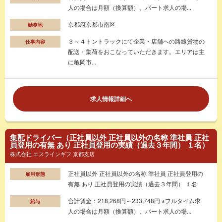
人の場合は月額（換算額）、パート求人の場...
京都府京都市南区
勤務地
３～４トントラックにて企業・店舗への路線貨物の
仕事内容
配送・集荷をおこなっていただきます。エリアは主
に亀岡市...
求人情報詳細へ
集配ドライバー（正社員以外 正社員以外の名称 準社員 正社
員登用の有無 あり 正社員登用の実績（過去３年間） １名）
株式会社 エスラインギフ 京都支店
正社員以外 正社員以外の名称 準社員 正社員登用の
雇用形態
有無 あり 正社員登用の実績（過去３年間） １名
合計賃金：218,268円～233,748円 ※フルタイム求
給与
人の場合は月額（換算額）、パート求人の場...