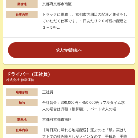
京都府京都市南区
勤務地
トラックに乗務し、京都市内周辺の配達と集荷をし
仕事内容
ていただく仕事です。１日あたり２０軒程の配達と
３～５軒...
求人情報詳細へ
ドライバー（正社員）
株式会社 伸幸運輸
正社員
雇用形態
合計賃金：300,000円～450,000円 ※フルタイム求
給与
人の場合は月額（換算額）、パート求人の場...
京都府京都市南区
勤務地
【毎日家に帰れる地場配送】運ぶのは『紙』実はリ
仕事内容
フトでの積み降ろしがメインなので、手積み・手降