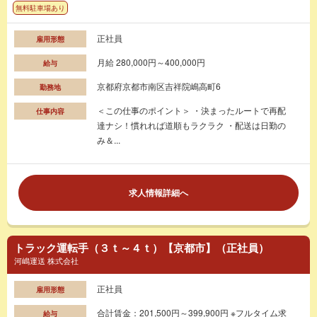
無料駐車場あり
正社員
雇用形態
月給 280,000円～400,000円
給与
京都府京都市南区吉祥院嶋高町6
勤務地
＜この仕事のポイント＞ ・決まったルートで再配
仕事内容
達ナシ！慣れれば道順もラクラク ・配送は日勤の
み＆...
求人情報詳細へ
トラック運転手（３ｔ～４ｔ）【京都市】（正社員）
河嶋運送 株式会社
正社員
雇用形態
合計賃金：201,500円～399,900円 ※フルタイム求
給与