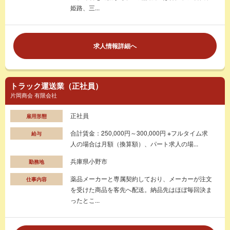
姫路、三...
求人情報詳細へ
トラック運送業（正社員）
片岡商会 有限会社
正社員
雇用形態
合計賃金：250,000円～300,000円 ※フルタイム求
給与
人の場合は月額（換算額）、パート求人の場...
兵庫県小野市
勤務地
薬品メーカーと専属契約しており、メーカーが注文
仕事内容
を受けた商品を客先へ配送。納品先はほぼ毎回決ま
ったとこ...