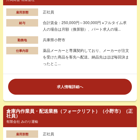
正社員
雇用形態
合計賃金：250,000円～300,000円 ※フルタイム求
給与
人の場合は月額（換算額）、パート求人の場...
兵庫県小野市
勤務地
薬品メーカーと専属契約しており、メーカーが注文
仕事内容
を受けた商品を客先へ配送。納品先はほぼ毎回決ま
ったとこ...
求人情報詳細へ
倉庫内作業員・配送業務（フォークリフト）（小野市）（正
社員）
有限会社 みのり運輸
正社員
雇用形態