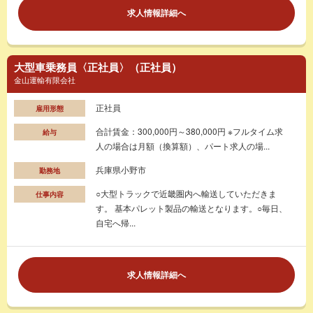
求人情報詳細へ
大型車乗務員〈正社員〉（正社員）
金山運輸有限会社
正社員
雇用形態
合計賃金：300,000円～380,000円 ※フルタイム求
給与
人の場合は月額（換算額）、パート求人の場...
兵庫県小野市
勤務地
○大型トラックで近畿圏内へ輸送していただきま
仕事内容
す。 基本パレット製品の輸送となります。○毎日、
自宅へ帰...
求人情報詳細へ