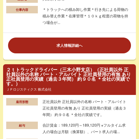
＊トラックへの積み卸し作業＊行き先による荷物の
仕事内容
積み替え作業＊在庫管理＊１０ｋｇ程度の荷物を持
つ場合が...
求人情報詳細へ
２ｔトラックドライバー（三木小野支店）（正社員以外 正
社員以外の名称 パート・アルバイト 正社員登用の有無 あり
正社員登用の実績（過去３年間） 約９０名 ＊全社の実績で
す。）
ＪＰロジスティクス 株式会社
正社員以外 正社員以外の名称 パート・アルバイト
雇用形態
正社員登用の有無 あり 正社員登用の実績（過去３
年間） 約９０名 ＊全社の実績です。
合計賃金：189,120円～189,120円 ※フルタイム求
給与
人の場合は月額（換算額）、パート求人の場...