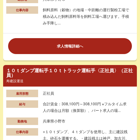
飼料原料（穀物）の地場・中距離の運行製粉工場で
仕事内容
積み込んだ飼料原料等を飼料工場へ運びます。手積
み手降し...
求人情報詳細へ
１０ｔダンプ運転手１０ｔトラック運転手〈正社員〉（正社
員）
寿建設運送
正社員
雇用形態
合計賃金：308,100円～308,100円 ※フルタイム求
給与
人の場合は月額（換算額）、パート求人の場...
兵庫県小野市
勤務地
○１０ｔダンプ、４ｔダンプを使用し、主に建設残
仕事内容
土、砕石を運搬する。・建設残土は神戸、加古川、