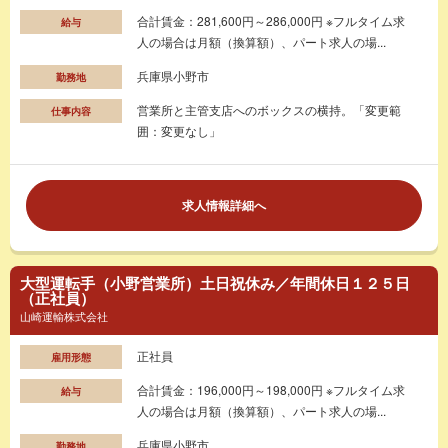
合計賃金：281,600円～286,000円 ※フルタイム求
給与
人の場合は月額（換算額）、パート求人の場...
兵庫県小野市
勤務地
営業所と主管支店へのボックスの横持。「変更範
仕事内容
囲：変更なし」
求人情報詳細へ
大型運転手（小野営業所）土日祝休み／年間休日１２５日
（正社員）
山崎運輸株式会社
正社員
雇用形態
合計賃金：196,000円～198,000円 ※フルタイム求
給与
人の場合は月額（換算額）、パート求人の場...
兵庫県小野市
勤務地