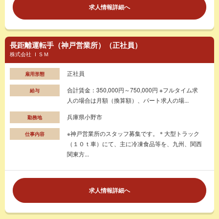
求人情報詳細へ
長距離運転手（神戸営業所）（正社員）
株式会社 ＩＳＭ
正社員
雇用形態
合計賃金：350,000円～750,000円 ※フルタイム求
給与
人の場合は月額（換算額）、パート求人の場...
兵庫県小野市
勤務地
※神戸営業所のスタッフ募集です。＊大型トラック
仕事内容
（１０ｔ車）にて、主に冷凍食品等を、九州、関西
関東方...
求人情報詳細へ