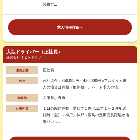
関東方...
求人情報詳細へ
大型ドライバー（正社員）
株式会社 Ｔ＆Ｋテクノ
正社員
雇用形態
合計賃金：350,000円～420,000円 ※フルタイム求
給与
人の場合は月額（換算額）、パート求人の場...
兵庫県小野市
勤務地
１日の配送件数：愛知で１件 広島で１～２件配送
仕事内容
距離：愛知～神戸／神戸～広島の定期便長距離か地
場パレッ...