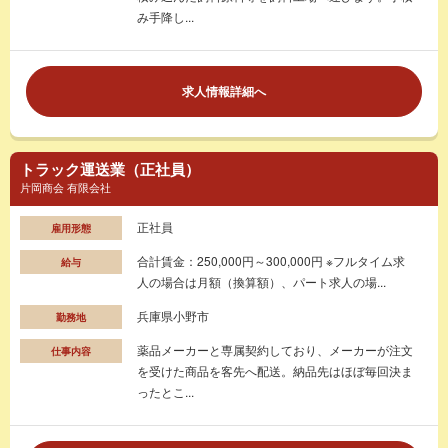
み手降し...
求人情報詳細へ
トラック運送業（正社員）
片岡商会 有限会社
正社員
雇用形態
合計賃金：250,000円～300,000円 ※フルタイム求
給与
人の場合は月額（換算額）、パート求人の場...
兵庫県小野市
勤務地
薬品メーカーと専属契約しており、メーカーが注文
仕事内容
を受けた商品を客先へ配送。納品先はほぼ毎回決ま
ったとこ...