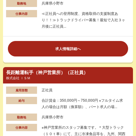
兵庫県小野市
勤務地
≪正社員への登用制度、資格取得の支援制度あ
仕事内容
り！！≫トラックドライバー募集！最短で入社３ヶ
月後に正社員...
求人情報詳細へ
長距離運転手（神戸営業所）（正社員）
株式会社 ＩＳＭ
正社員
雇用形態
合計賃金：350,000円～750,000円 ※フルタイム求
給与
人の場合は月額（換算額）、パート求人の場...
兵庫県小野市
勤務地
※神戸営業所のスタッフ募集です。＊大型トラック
仕事内容
（１０ｔ車）にて、主に冷凍食品等を、九州、関西