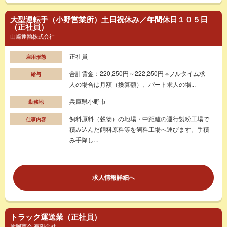
大型運転手（小野営業所）土日祝休み／年間休日１０５日
（正社員）
山崎運輸株式会社
正社員
雇用形態
合計賃金：220,250円～222,250円 ※フルタイム求
給与
人の場合は月額（換算額）、パート求人の場...
兵庫県小野市
勤務地
飼料原料（穀物）の地場・中距離の運行製粉工場で
仕事内容
積み込んだ飼料原料等を飼料工場へ運びます。手積
み手降し...
求人情報詳細へ
トラック運送業（正社員）
片岡商会 有限会社