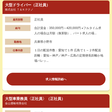
大型ドライバー（正社員）
株式会社 Ｔ＆Ｋテクノ
正社員
雇用形態
合計賃金：350,000円～420,000円 ※フルタイム求
給与
人の場合は月額（換算額）、パート求人の場...
兵庫県小野市
勤務地
１日の配送件数：愛知で１件 広島で１～２件配送
仕事内容
距離：愛知～神戸／神戸～広島の定期便長距離か地
場パレッ...
求人情報詳細へ
大型車乗務員〈正社員〉（正社員）
金山運輸有限会社