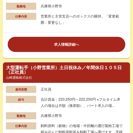
兵庫県小野市
勤務地
営業所と主管支店へのボックスの横持。「変更範
仕事内容
囲：変更なし」
求人情報詳細へ
大型運転手（小野営業所）土日祝休み／年間休日１０５日
（正社員）
山崎運輸株式会社
正社員
雇用形態
合計賃金：220,250円～222,250円 ※フルタイム求
給与
人の場合は月額（換算額）、パート求人の場...
兵庫県小野市
勤務地
飼料原料（穀物）の地場・中距離の運行製粉工場で
仕事内容
積み込んだ飼料原料等を飼料工場へ運びます。手積