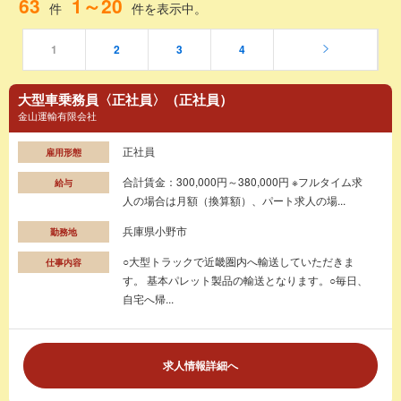
63
1～20
件
件を表示中。
1
2
3
4
大型車乗務員〈正社員〉（正社員）
金山運輸有限会社
正社員
雇用形態
合計賃金：300,000円～380,000円 ※フルタイム求
給与
人の場合は月額（換算額）、パート求人の場...
兵庫県小野市
勤務地
○大型トラックで近畿圏内へ輸送していただきま
仕事内容
す。 基本パレット製品の輸送となります。○毎日、
自宅へ帰...
求人情報詳細へ