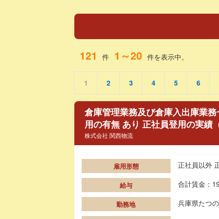
121
1～20
件
件を表示中。
1
2
3
4
5
6
倉庫管理業務及び倉庫入出庫業務
用の有無 あり 正社員登用の実績
株式会社 関西物流
正社員以外 
雇用形態
合計賃金：19
給与
兵庫県たつの
勤務地