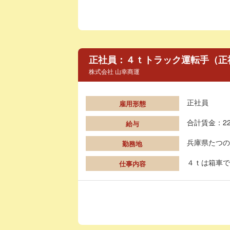
正社員：４ｔトラック運転手（正
株式会社 山幸商運
正社員
雇用形態
合計賃金：22
給与
兵庫県たつの
勤務地
４ｔは箱車で
仕事内容