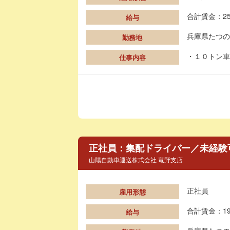
合計賃金：25
給与
兵庫県たつの
勤務地
・１０トン車
仕事内容
正社員：集配ドライバー／未経験
山陽自動車運送株式会社 竜野支店
正社員
雇用形態
合計賃金：19
給与