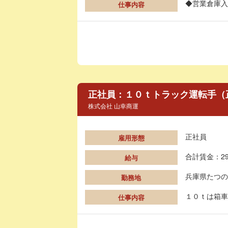
◆営業倉庫入
仕事内容
正社員：１０ｔトラック運転手（
株式会社 山幸商運
正社員
雇用形態
合計賃金：29
給与
兵庫県たつの
勤務地
１０ｔは箱車
仕事内容