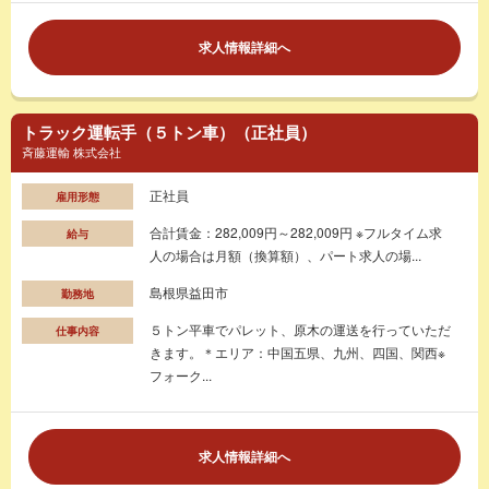
求人情報詳細へ
トラック運転手（５トン車）（正社員）
斉藤運輸 株式会社
正社員
雇用形態
合計賃金：282,009円～282,009円 ※フルタイム求
給与
人の場合は月額（換算額）、パート求人の場...
島根県益田市
勤務地
５トン平車でパレット、原木の運送を行っていただ
仕事内容
きます。＊エリア：中国五県、九州、四国、関西※
フォーク...
求人情報詳細へ