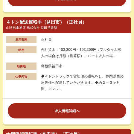
４トン配送運転手（益田市）（正社員）
山陰福山通運 株式会社 益田営業所
正社員
雇用形態
合計賃金：183,300円～193,300円 ※フルタイム求
給与
人の場合は月額（換算額）、パート求人の場...
島根県益田市
勤務地
◆４トントラックで貸切便の運転をし、静岡以西の
仕事内容
届先様へ配送していただきます。◆約２～３ヶ月
間、マンツ...
求人情報詳細へ
大型運行運転手（益田市）（正社員）