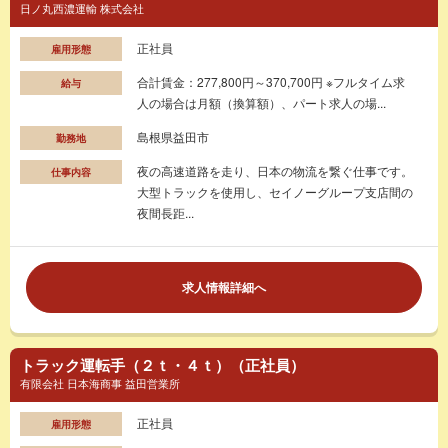
日ノ丸西濃運輸 株式会社
正社員
雇用形態
合計賃金：277,800円～370,700円 ※フルタイム求
給与
人の場合は月額（換算額）、パート求人の場...
島根県益田市
勤務地
夜の高速道路を走り、日本の物流を繋ぐ仕事です。
仕事内容
大型トラックを使用し、セイノーグループ支店間の
夜間長距...
求人情報詳細へ
トラック運転手（２ｔ・４ｔ）（正社員）
有限会社 日本海商事 益田営業所
正社員
雇用形態