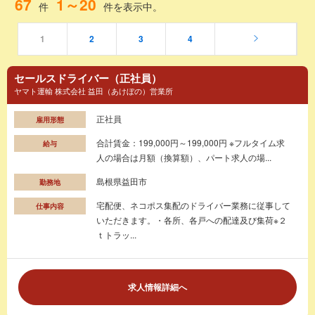
67
1～20
件
件を表示中。
1
2
3
4
セールスドライバー（正社員）
ヤマト運輸 株式会社 益田（あけぼの）営業所
正社員
雇用形態
合計賃金：199,000円～199,000円 ※フルタイム求
給与
人の場合は月額（換算額）、パート求人の場...
島根県益田市
勤務地
宅配便、ネコポス集配のドライバー業務に従事して
仕事内容
いただきます。・各所、各戸への配達及び集荷※２
ｔトラッ...
求人情報詳細へ