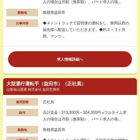
人の場合は月額（換算額）、パート求人の場...
島根県益田市
勤務地
◆４トントラックで貸切便の運転をし、静岡以西の
仕事内容
届先様へ配送していただきます。◆約２～３ヶ月
間、マンツ...
求人情報詳細へ
大型運行運転手（益田市）（正社員）
山陰福山通運 株式会社 益田営業所
正社員
雇用形態
合計賃金：213,300円～304,300円 ※フルタイム求
給与
人の場合は月額（換算額）、パート求人の場...
島根県益田市
勤務地
◆１０トントラックを運転し、全国各方面の貨物を