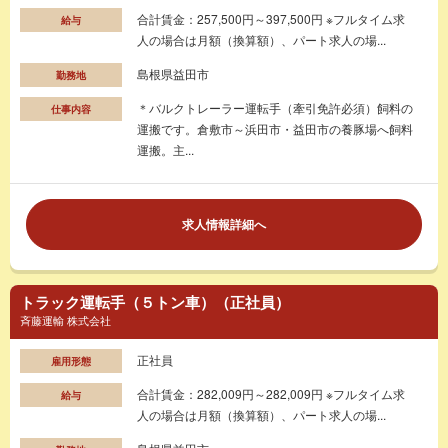
合計賃金：257,500円～397,500円 ※フルタイム求
給与
人の場合は月額（換算額）、パート求人の場...
島根県益田市
勤務地
＊バルクトレーラー運転手（牽引免許必須）飼料の
仕事内容
運搬です。倉敷市～浜田市・益田市の養豚場へ飼料
運搬。主...
求人情報詳細へ
トラック運転手（５トン車）（正社員）
斉藤運輸 株式会社
正社員
雇用形態
合計賃金：282,009円～282,009円 ※フルタイム求
給与
人の場合は月額（換算額）、パート求人の場...