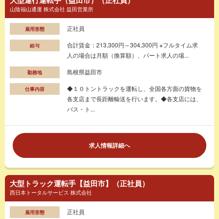
山陰福山通運 株式会社 益田営業所
正社員
雇用形態
合計賃金：213,300円～304,300円 ※フルタイム求
給与
人の場合は月額（換算額）、パート求人の場...
島根県益田市
勤務地
◆１０トントラックを運転し、全国各方面の貨物を
仕事内容
各支店まで長距離輸送を行います。◆各支店には、
バス・ト...
求人情報詳細へ
大型トラック運転手【益田市】（正社員）
西日本トータルサービス 株式会社
正社員
雇用形態