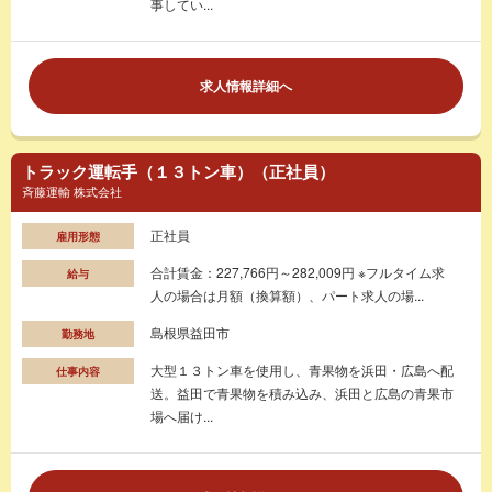
事してい...
求人情報詳細へ
トラック運転手（１３トン車）（正社員）
斉藤運輸 株式会社
正社員
雇用形態
合計賃金：227,766円～282,009円 ※フルタイム求
給与
人の場合は月額（換算額）、パート求人の場...
島根県益田市
勤務地
大型１３トン車を使用し、青果物を浜田・広島へ配
仕事内容
送。益田で青果物を積み込み、浜田と広島の青果市
場へ届け...