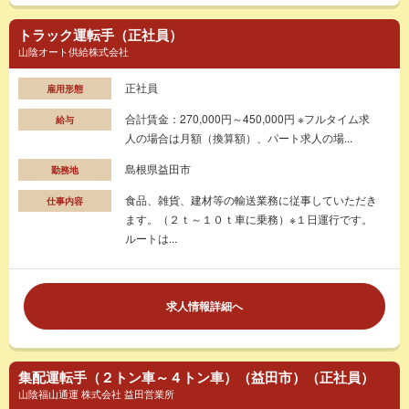
トラック運転手（正社員）
山陰オート供給株式会社
正社員
雇用形態
合計賃金：270,000円～450,000円 ※フルタイム求
給与
人の場合は月額（換算額）、パート求人の場...
島根県益田市
勤務地
食品、雑貨、建材等の輸送業務に従事していただき
仕事内容
ます。（２ｔ～１０ｔ車に乗務）※１日運行です。
ルートは...
求人情報詳細へ
集配運転手（２トン車～４トン車）（益田市）（正社員）
山陰福山通運 株式会社 益田営業所