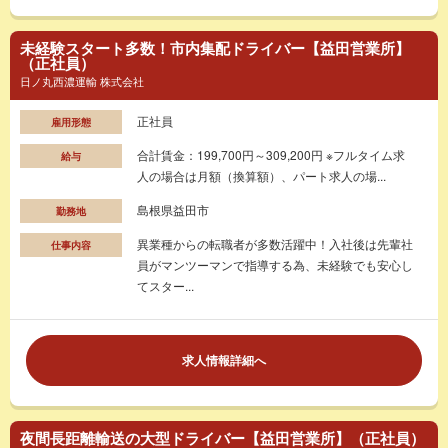
未経験スタート多数！市内集配ドライバー【益田営業所】
（正社員）
日ノ丸西濃運輸 株式会社
正社員
雇用形態
合計賃金：199,700円～309,200円 ※フルタイム求
給与
人の場合は月額（換算額）、パート求人の場...
島根県益田市
勤務地
異業種からの転職者が多数活躍中！入社後は先輩社
仕事内容
員がマンツーマンで指導する為、未経験でも安心し
てスター...
求人情報詳細へ
夜間長距離輸送の大型ドライバー【益田営業所】（正社員）