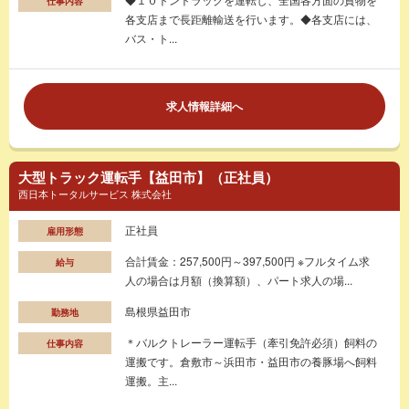
仕事内容
各支店まで長距離輸送を行います。◆各支店には、
バス・ト...
求人情報詳細へ
大型トラック運転手【益田市】（正社員）
西日本トータルサービス 株式会社
正社員
雇用形態
合計賃金：257,500円～397,500円 ※フルタイム求
給与
人の場合は月額（換算額）、パート求人の場...
島根県益田市
勤務地
＊バルクトレーラー運転手（牽引免許必須）飼料の
仕事内容
運搬です。倉敷市～浜田市・益田市の養豚場へ飼料
運搬。主...