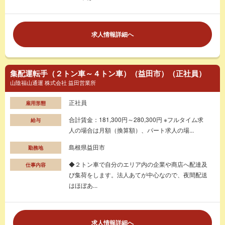
求人情報詳細へ
集配運転手（２トン車～４トン車）（益田市）（正社員）
山陰福山通運 株式会社 益田営業所
正社員
雇用形態
合計賃金：181,300円～280,300円 ※フルタイム求
給与
人の場合は月額（換算額）、パート求人の場...
島根県益田市
勤務地
◆２トン車で自分のエリア内の企業や商店へ配達及
仕事内容
び集荷をします。法人あてが中心なので、夜間配送
はほぼあ...
求人情報詳細へ