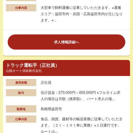
大型車で飼料運搬に従事していただきます。※運搬
仕事内容
エリア：益田市内・岩国・広島益田市内が主になり
ます。※...
求人情報詳細へ
トラック運転手（正社員）
山陰オート供給株式会社
正社員
雇用形態
合計賃金：270,000円～450,000円 ※フルタイム求
給与
人の場合は月額（換算額）、パート求人の場...
島根県益田市
勤務地
食品、雑貨、建材等の輸送業務に従事していただき
仕事内容
ます。（２ｔ～１０ｔ車に乗務）※１日運行です。
ルートは...