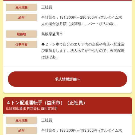
正社員
雇用形態
合計賃金：181,300円～280,300円 ※フルタイム求
給与
人の場合は月額（換算額）、パート求人の場...
島根県益田市
勤務地
◆２トン車で自分のエリア内の企業や商店へ配達及
仕事内容
び集荷をします。法人あてが中心なので、夜間配送
はほぼあ...
求人情報詳細へ
４トン配送運転手（益田市）（正社員）
山陰福山通運 株式会社 益田営業所
正社員
雇用形態
合計賃金：183,300円～193,300円 ※フルタイム求
給与