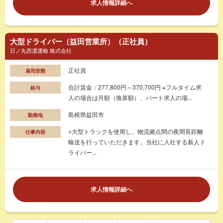
求人情報詳細へ
大型ドライバー（益田営業所）（正社員）
日ノ丸西濃運輸 株式会社
正社員
雇用形態
合計賃金：277,800円～370,700円 ※フルタイム求
給与
人の場合は月額（換算額）、パート求人の場...
島根県益田市
勤務地
○大型トラックを使用し、物流拠点間の夜間長距離
仕事内容
輸送を行っていただきます。当社に入社する新人ド
ライバー...
求人情報詳細へ