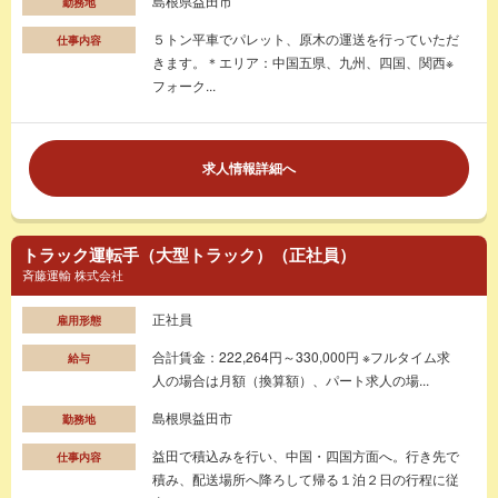
島根県益田市
勤務地
５トン平車でパレット、原木の運送を行っていただ
仕事内容
きます。＊エリア：中国五県、九州、四国、関西※
フォーク...
求人情報詳細へ
トラック運転手（大型トラック）（正社員）
斉藤運輸 株式会社
正社員
雇用形態
合計賃金：222,264円～330,000円 ※フルタイム求
給与
人の場合は月額（換算額）、パート求人の場...
島根県益田市
勤務地
益田で積込みを行い、中国・四国方面へ。行き先で
仕事内容
積み、配送場所へ降ろして帰る１泊２日の行程に従