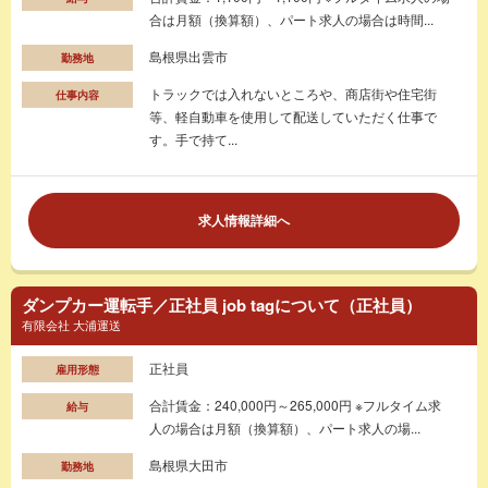
合は月額（換算額）、パート求人の場合は時間...
島根県出雲市
勤務地
トラックでは入れないところや、商店街や住宅街
仕事内容
等、軽自動車を使用して配送していただく仕事で
す。手で持て...
求人情報詳細へ
ダンプカー運転手／正社員 job tagについて（正社員）
有限会社 大浦運送
正社員
雇用形態
合計賃金：240,000円～265,000円 ※フルタイム求
給与
人の場合は月額（換算額）、パート求人の場...
島根県大田市
勤務地