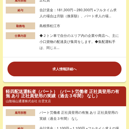
雇用形態
合計賃金：181,300円～280,300円 ※フルタイム求
給与
人の場合は月額（換算額）、パート求人の場...
島根県松江市
勤務地
◆２トン車で自分のエリア内の企業や商店へ、主に
仕事内容
小口貨物の配達及び集荷をします。◆集配運転手
は、同じエ...
求人情報詳細へ
軽四配送運転者（パート）（パート労働者 正社員登用の有
無 あり 正社員登用の実績（過去３年間） なし）
山陰福山通運株式会社 出雲支店
パート労働者 正社員登用の有無 あり 正社員登用の
雇用形態
実績（過去３年間） なし
合計賃金：1,100円～1,100円 ※フルタイム求人の場
給与