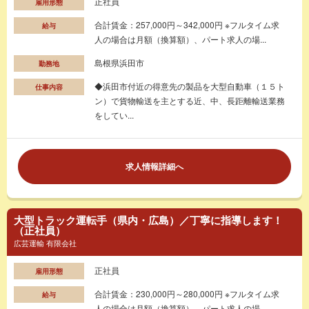
正社員
雇用形態
合計賃金：257,000円～342,000円 ※フルタイム求
給与
人の場合は月額（換算額）、パート求人の場...
島根県浜田市
勤務地
◆浜田市付近の得意先の製品を大型自動車（１５ト
仕事内容
ン）で貨物輸送を主とする近、中、長距離輸送業務
をしてい...
求人情報詳細へ
大型トラック運転手（県内・広島）／丁寧に指導します！
（正社員）
広芸運輸 有限会社
正社員
雇用形態
合計賃金：230,000円～280,000円 ※フルタイム求
給与
人の場合は月額（換算額）、パート求人の場...