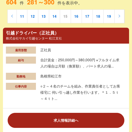
604
281～300
件
件を表示中。
11
12
13
14
15
16
17
18
19
引越ドライバー（正社員）
株式会社サカイ引越センター 松江支社
正社員
雇用形態
合計賃金：250,000円～380,000円 ※フルタイム求
給与
人の場合は月額（換算額）、パート求人の場...
島根県松江市
勤務地
○２～４名のチームを組み、作業責任者としてお客
仕事内容
様宅に 伺い引っ越し作業を行います。＊１．５ｔ
～４ｔト...
求人情報詳細へ