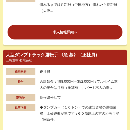
慣れるまでは近距離（中国地方） 慣れたら長距離
（大阪...
求人情報詳細へ
大型ダンプトラック運転手 《急 募》（正社員）
三島運輸 有限会社
正社員
雇用形態
合計賃金：198,000円～352,000円 ※フルタイム求
給与
人の場合は月額（換算額）、パート求人の場...
島根県松江市
勤務地
◆ダンプカー（１０トン）での建設資材の運搬業
仕事内容
務・土砂運搬が主です ※６０歳以上の方の応募可能
（同条件...