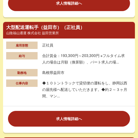
求人情報詳細へ
大型配送運転手（益田市）（正社員）
山陰福山通運 株式会社 益田営業所
正社員
雇用形態
合計賃金：193,300円～203,300円 ※フルタイム求
給与
人の場合は月額（換算額）、パート求人の場...
島根県益田市
勤務地
◆１０トントラックで貸切便の運転をし、静岡以西
仕事内容
の届先様へ配送していただきます。◆約２～３ヶ月
間、マン...
求人情報詳細へ