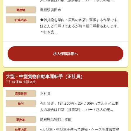
島根県浜田市
勤務地
◆雑貨物を県内・広島の各店に運搬する作業です。
仕事内容
ほとんど日帰りであるが時々翌日帰着もあります。
＊行き先...
求人情報詳細へ
大型・中型貨物自動車運転手（正社員）
三江線運輸 有限会社
正社員
雇用形態
合計賃金：184,800円～254,100円 ※フルタイム求
給与
人の場合は月額（換算額）、パート求人の場...
島根県邑智郡川本町
勤務地
○大型車・中型車を使って袋物・ケース等運搬業務
仕事内容