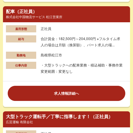
配車（正社員）
株式会社中国物流サービス 松江営業所
正社員
雇用形態
合計賃金：182,500円～204,000円 ※フルタイム求
給与
人の場合は月額（換算額）、パート求人の場...
島根県松江市
勤務地
・大型トラックへの配車業務・積込補助・事務作業
仕事内容
変更範囲：変更なし
求人情報詳細へ
大型トラック運転手／丁寧に指導します！（正社員）
広芸運輸 有限会社