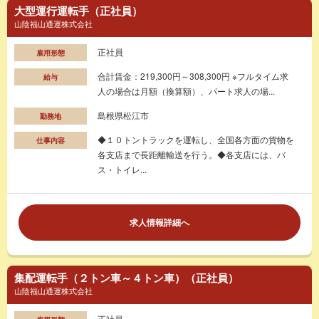
大型運行運転手（正社員）
山陰福山通運株式会社
正社員
雇用形態
合計賃金：219,300円～308,300円 ※フルタイム求
給与
人の場合は月額（換算額）、パート求人の場...
島根県松江市
勤務地
◆１０トントラックを運転し、全国各方面の貨物を
仕事内容
各支店まで長距離輸送を行う。◆各支店には、バ
ス・トイレ...
求人情報詳細へ
集配運転手（２トン車～４トン車）（正社員）
山陰福山通運株式会社
正社員