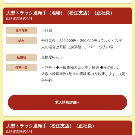
大型トラック運転手（地場）（松江支店）（正社員）
山陰運送株式会社
正社員
雇用形態
合計賃金：220,000円～260,000円 ※フルタイム求
給与
人の場合は月額（換算額）、パート求人の場...
島根県松江市
勤務地
＜急募＞◆一般貨物のコンテナ輸送 ◆その他は、
仕事内容
近場の輸送業務※配送の経験者の方歓迎します。※定
年年齢...
求人情報詳細へ
大型トラック運転手（松江支店）（正社員）
山陰運送株式会社