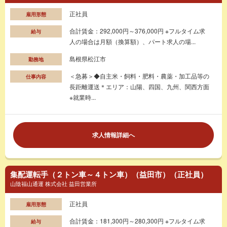
正社員
雇用形態
合計賃金：292,000円～376,000円 ※フルタイム求
給与
人の場合は月額（換算額）、パート求人の場...
島根県松江市
勤務地
＜急募＞◆自主米・飼料・肥料・農薬・加工品等の
仕事内容
長距離運送＊エリア：山陽、四国、九州、関西方面
※就業時...
求人情報詳細へ
集配運転手（２トン車～４トン車）（益田市）（正社員）
山陰福山通運 株式会社 益田営業所
正社員
雇用形態
合計賃金：181,300円～280,300円 ※フルタイム求
給与