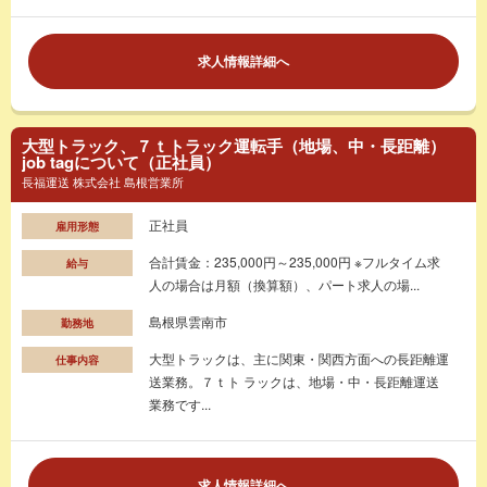
求人情報詳細へ
大型トラック、７ｔトラック運転手（地場、中・長距離）
job tagについて（正社員）
長福運送 株式会社 島根営業所
正社員
雇用形態
合計賃金：235,000円～235,000円 ※フルタイム求
給与
人の場合は月額（換算額）、パート求人の場...
島根県雲南市
勤務地
大型トラックは、主に関東・関西方面への長距離運
仕事内容
送業務。７ｔト ラックは、地場・中・長距離運送
業務です...
求人情報詳細へ