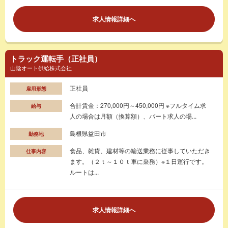
求人情報詳細へ
トラック運転手（正社員）
山陰オート供給株式会社
正社員
雇用形態
合計賃金：270,000円～450,000円 ※フルタイム求
給与
人の場合は月額（換算額）、パート求人の場...
島根県益田市
勤務地
食品、雑貨、建材等の輸送業務に従事していただき
仕事内容
ます。（２ｔ～１０ｔ車に乗務）※１日運行です。
ルートは...
求人情報詳細へ