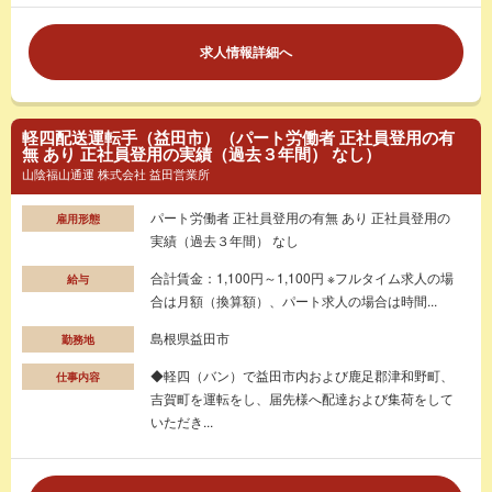
求人情報詳細へ
軽四配送運転手（益田市）（パート労働者 正社員登用の有
無 あり 正社員登用の実績（過去３年間） なし）
山陰福山通運 株式会社 益田営業所
パート労働者 正社員登用の有無 あり 正社員登用の
雇用形態
実績（過去３年間） なし
合計賃金：1,100円～1,100円 ※フルタイム求人の場
給与
合は月額（換算額）、パート求人の場合は時間...
島根県益田市
勤務地
◆軽四（バン）で益田市内および鹿足郡津和野町、
仕事内容
吉賀町を運転をし、届先様へ配達および集荷をして
いただき...