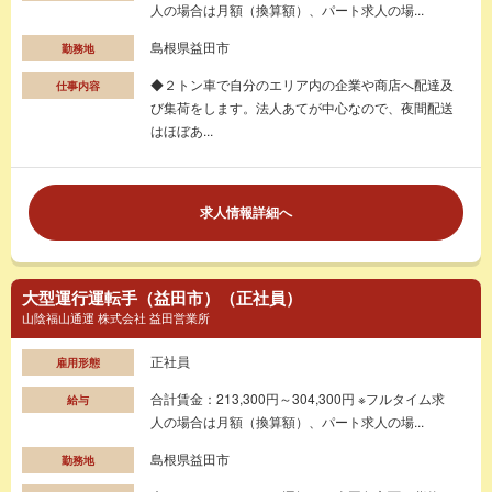
人の場合は月額（換算額）、パート求人の場...
島根県益田市
勤務地
◆２トン車で自分のエリア内の企業や商店へ配達及
仕事内容
び集荷をします。法人あてが中心なので、夜間配送
はほぼあ...
求人情報詳細へ
大型運行運転手（益田市）（正社員）
山陰福山通運 株式会社 益田営業所
正社員
雇用形態
合計賃金：213,300円～304,300円 ※フルタイム求
給与
人の場合は月額（換算額）、パート求人の場...
島根県益田市
勤務地