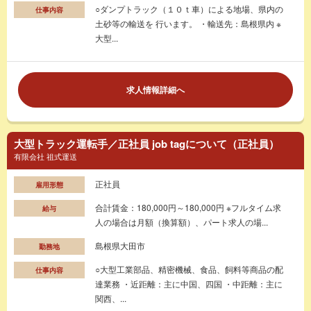
○ダンプトラック（１０ｔ車）による地場、県内の
仕事内容
土砂等の輸送を 行います。 ・輸送先：島根県内 ※
大型...
求人情報詳細へ
大型トラック運転手／正社員 job tagについて（正社員）
有限会社 祖式運送
正社員
雇用形態
合計賃金：180,000円～180,000円 ※フルタイム求
給与
人の場合は月額（換算額）、パート求人の場...
島根県大田市
勤務地
○大型工業部品、精密機械、食品、飼料等商品の配
仕事内容
達業務 ・近距離：主に中国、四国 ・中距離：主に
関西、...