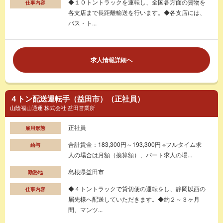
◆１０トントラックを運転し、全国各方面の貨物を
仕事内容
各支店まで長距離輸送を行います。◆各支店には、
バス・ト...
求人情報詳細へ
４トン配送運転手（益田市）（正社員）
山陰福山通運 株式会社 益田営業所
正社員
雇用形態
合計賃金：183,300円～193,300円 ※フルタイム求
給与
人の場合は月額（換算額）、パート求人の場...
島根県益田市
勤務地
◆４トントラックで貸切便の運転をし、静岡以西の
仕事内容
届先様へ配送していただきます。◆約２～３ヶ月
間、マンツ...