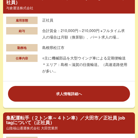
社員）
与倉運送株式会社
正社員
雇用形態
合計賃金：210,000円～210,000円 ※フルタイム求
給与
人の場合は月額（換算額）、パート求人の場...
島根県松江市
勤務地
○主に機械部品を大型ウイング車による定期便輸送
仕事内容
＊エリア：島根～滋賀の往復輸送。（高速道路使用
が多い...
求人情報詳細へ
集配運転手（２トン車～４トン車）／大田市／正社員 job
tagについて（正社員）
山陰福山通運株式会社 大田営業所