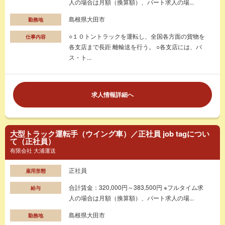
人の場合は月額（換算額）、パート求人の場...
島根県大田市
勤務地
○１０トントラックを運転し、全国各方面の貨物を
仕事内容
各支店まで長距 離輸送を行う。 ○各支店には、バ
ス・ト...
求人情報詳細へ
大型トラック運転手（ウイング車）／正社員 job tagについ
て（正社員）
有限会社 大浦運送
正社員
雇用形態
合計賃金：320,000円～383,500円 ※フルタイム求
給与
人の場合は月額（換算額）、パート求人の場...
島根県大田市
勤務地