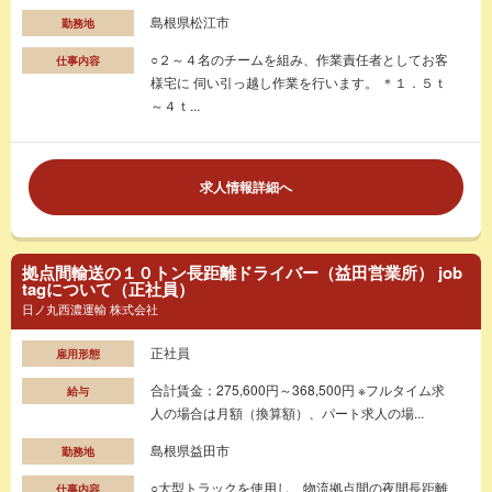
島根県松江市
勤務地
○２～４名のチームを組み、作業責任者としてお客
仕事内容
様宅に 伺い引っ越し作業を行います。 ＊１．５ｔ
～４ｔ...
求人情報詳細へ
拠点間輸送の１０トン長距離ドライバー（益田営業所） job
tagについて（正社員）
日ノ丸西濃運輸 株式会社
正社員
雇用形態
合計賃金：275,600円～368,500円 ※フルタイム求
給与
人の場合は月額（換算額）、パート求人の場...
島根県益田市
勤務地
○大型トラックを使用し、物流拠点間の夜間長距離
仕事内容