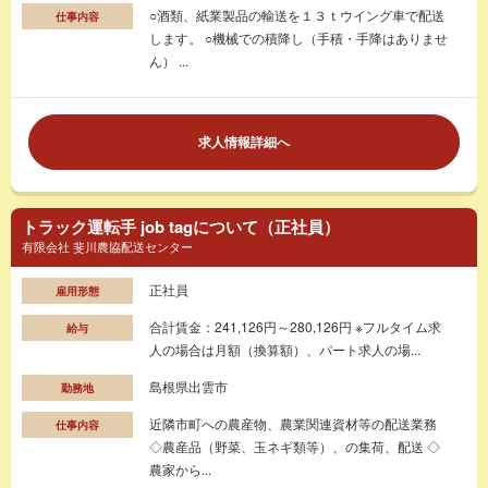
○酒類、紙業製品の輸送を１３ｔウイング車で配送
仕事内容
します。 ○機械での積降し（手積・手降はありませ
ん） ...
求人情報詳細へ
トラック運転手 job tagについて（正社員）
有限会社 斐川農協配送センター
正社員
雇用形態
合計賃金：241,126円～280,126円 ※フルタイム求
給与
人の場合は月額（換算額）、パート求人の場...
島根県出雲市
勤務地
近隣市町への農産物、農業関連資材等の配送業務
仕事内容
◇農産品（野菜、玉ネギ類等）、の集荷、配送 ◇
農家から...