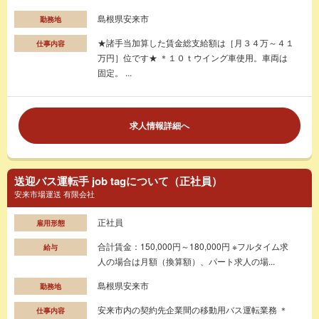
島根県安来市
勤務地
★諸手当加算した賃金総支給額は［月３４万～４１
仕事内容
万円］位です★ ＊１０ｔウイング車使用。車両は
固定。 ...
求人情報詳細へ
送迎バス運転手 job tagについて（正社員）
安来市場運送 有限会社
正社員
雇用形態
合計賃金：150,000円～180,000円 ※フルタイム求
給与
人の場合は月額（換算額）、パート求人の場...
島根県安来市
勤務地
安来市内の契約先企業間の移動用バス運転業務 ＊
仕事内容