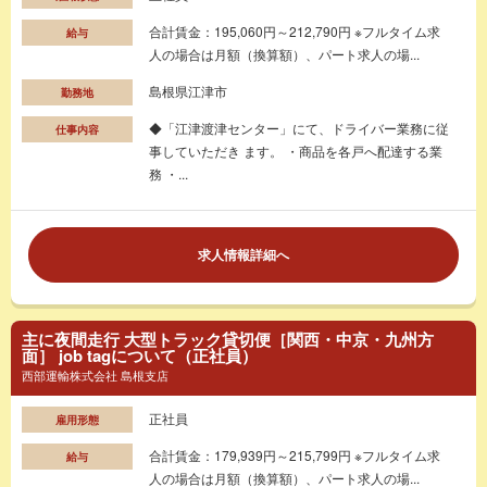
合計賃金：195,060円～212,790円 ※フルタイム求
給与
人の場合は月額（換算額）、パート求人の場...
島根県江津市
勤務地
◆「江津渡津センター」にて、ドライバー業務に従
仕事内容
事していただき ます。 ・商品を各戸へ配達する業
務 ・...
求人情報詳細へ
主に夜間走行 大型トラック貸切便［関西・中京・九州方
面］ job tagについて（正社員）
西部運輸株式会社 島根支店
正社員
雇用形態
合計賃金：179,939円～215,799円 ※フルタイム求
給与
人の場合は月額（換算額）、パート求人の場...