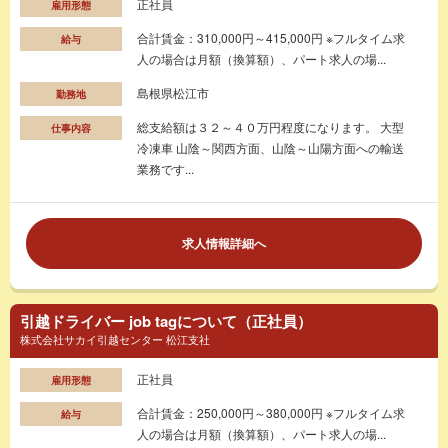
正社員
雇用形態
合計賃金：310,000円～415,000円 ※フルタイム求
給与
人の場合は月額（換算額）、パート求人の場...
島根県松江市
勤務地
総支給額は３２～４０万円程度になります。 大型
仕事内容
冷凍車 山陰～関西方面、山陰～山陽方面への輸送
業務です...
求人情報詳細へ
引越ドライバー job tagについて（正社員）
株式会社サカイ引越センター 松江支社
正社員
雇用形態
合計賃金：250,000円～380,000円 ※フルタイム求
給与
人の場合は月額（換算額）、パート求人の場...