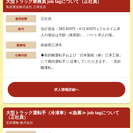
大型トラック乗務員 job tagについて（正社員）
鳥居運送株式会社 江津支店
正社員
雇用形態
合計賃金：383,400円～413,400円 ※フルタイム求
給与
人の場合は月額（換算額）、パート求人の場...
島根県江津市
勤務地
◆長距離運転手および「日本製紙（株）江津工場」
仕事内容
にて構内運転手 に従事していただきます。 ・長距
離運転...
求人情報詳細へ
大型トラック運転手（冷凍車）≪急募≫ job tagについて
（正社員）
宝持運輸 株式会社