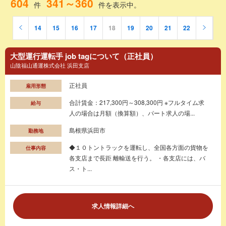
604
341～360
件
件を表示中。
14
15
16
17
18
19
20
21
22
大型運行運転手 job tagについて（正社員）
山陰福山通運株式会社 浜田支店
正社員
雇用形態
合計賃金：217,300円～308,300円 ※フルタイム求
給与
人の場合は月額（換算額）、パート求人の場...
島根県浜田市
勤務地
◆１０トントラックを運転し、全国各方面の貨物を
仕事内容
各支店まで長距 離輸送を行う。 ・各支店には、バ
ス・ト...
求人情報詳細へ