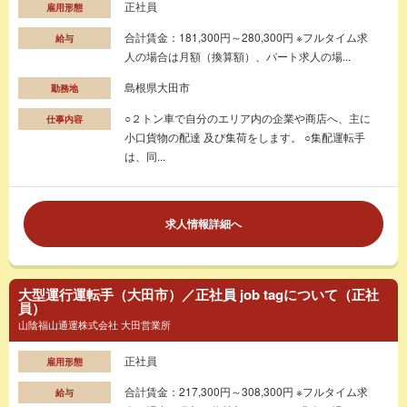
正社員
雇用形態
合計賃金：181,300円～280,300円 ※フルタイム求
給与
人の場合は月額（換算額）、パート求人の場...
島根県大田市
勤務地
○２トン車で自分のエリア内の企業や商店へ、主に
仕事内容
小口貨物の配達 及び集荷をします。 ○集配運転手
は、同...
求人情報詳細へ
大型運行運転手（大田市）／正社員 job tagについて（正社
員）
山陰福山通運株式会社 大田営業所
正社員
雇用形態
合計賃金：217,300円～308,300円 ※フルタイム求
給与