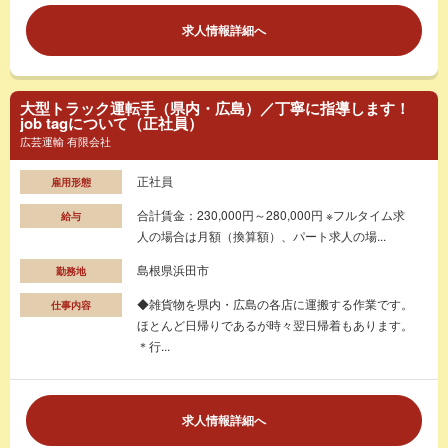
求人情報詳細へ
大型トラック運転手（県内・広島）／丁寧に指導します！
job tagについて（正社員）
広芸運輸 有限会社
正社員
雇用形態
合計賃金：230,000円～280,000円 ※フルタイム求
給与
人の場合は月額（換算額）、パート求人の場...
島根県浜田市
勤務地
◆雑貨物を県内・広島の各店に運搬する作業です。
仕事内容
ほとんど日帰りであるが時々翌日帰着もあります。
＊行...
求人情報詳細へ