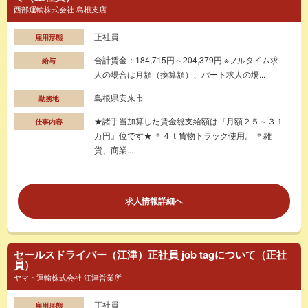
西部運輸株式会社 島根支店
正社員
雇用形態
合計賃金：184,715円～204,379円 ※フルタイム求
給与
人の場合は月額（換算額）、パート求人の場...
島根県安来市
勤務地
★諸手当加算した賃金総支給額は『月額２５～３１
仕事内容
万円』位です★ ＊４ｔ貨物トラック使用。 ＊雑
貨、商業...
求人情報詳細へ
セールスドライバー（江津）正社員 job tagについて（正社
員）
ヤマト運輸株式会社 江津営業所
正社員
雇用形態