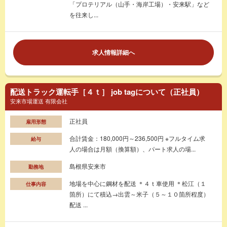
「プロテリアル（山手・海岸工場）・安来駅」など
を往来し...
求人情報詳細へ
配送トラック運転手［４ｔ］ job tagについて（正社員）
安来市場運送 有限会社
正社員
雇用形態
合計賃金：180,000円～236,500円 ※フルタイム求
給与
人の場合は月額（換算額）、パート求人の場...
島根県安来市
勤務地
地場を中心に鋼材を配送 ＊４ｔ車使用 ＊松江（１
仕事内容
箇所）にて積込→出雲～米子（５～１０箇所程度）
配送 ...