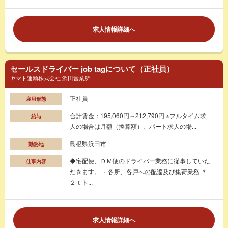
求人情報詳細へ
セールスドライバー job tagについて（正社員）
ヤマト運輸株式会社 浜田営業所
正社員
雇用形態
合計賃金：195,060円～212,790円 ※フルタイム求
給与
人の場合は月額（換算額）、パート求人の場...
島根県浜田市
勤務地
◆宅配便、ＤＭ便のドライバー業務に従事していた
仕事内容
だきます。 ・各所、各戸への配達及び集荷業務 ＊
２ｔト...
求人情報詳細へ