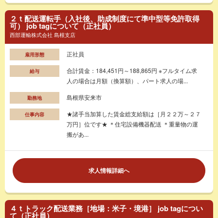
２ｔ配送運転手（入社後、助成制度にて準中型等免許取得
可） job tagについて（正社員）
西部運輸株式会社 島根支店
正社員
雇用形態
合計賃金：184,451円～188,865円 ※フルタイム求
給与
人の場合は月額（換算額）、パート求人の場...
島根県安来市
勤務地
★諸手当加算した賃金総支給額は［月２２万～２７
仕事内容
万円］位です★ ＊住宅設備機器配送 ＊重量物の運
搬があ...
求人情報詳細へ
４ｔトラック配送業務［地場：米子・境港］ job tagについ
て（正社員）