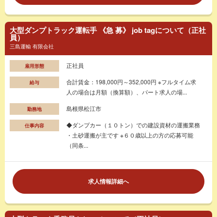
大型ダンプトラック運転手 《急 募》 job tagについて（正社
員）
三島運輸 有限会社
正社員
雇用形態
合計賃金：198,000円～352,000円 ※フルタイム求
給与
人の場合は月額（換算額）、パート求人の場...
島根県松江市
勤務地
◆ダンプカー（１０トン）での建設資材の運搬業務
仕事内容
・土砂運搬が主です ※６０歳以上の方の応募可能
（同条...
求人情報詳細へ