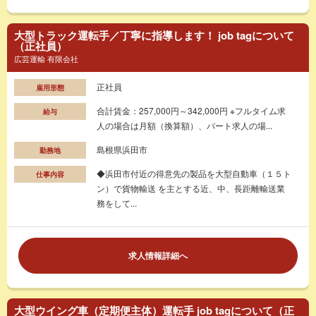
大型トラック運転手／丁寧に指導します！ job tagについて
（正社員）
広芸運輸 有限会社
正社員
雇用形態
合計賃金：257,000円～342,000円 ※フルタイム求
給与
人の場合は月額（換算額）、パート求人の場...
島根県浜田市
勤務地
◆浜田市付近の得意先の製品を大型自動車（１５ト
仕事内容
ン）で貨物輸送 を主とする近、中、長距離輸送業
務をして...
求人情報詳細へ
大型ウイング車（定期便主体）運転手 job tagについて（正