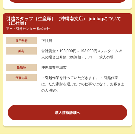
引越スタッフ（生産職）（沖縄南支店） job tagについて
（正社員）
アート引越センター 株式会社
正社員
雇用形態
合計賃金：193,000円～193,000円 ※フルタイム求
給与
人の場合は月額（換算額）、パート求人の場...
沖縄県豊見城市
勤務地
・引越作業を行っていただきます。 ・引越作業
仕事内容
は、ただ家財を運ぶだけの仕事ではなく、お客さま
の人 生の...
求人情報詳細へ