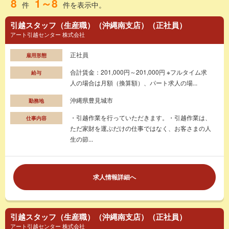
8
1～8
件
件を表示中。
引越スタッフ（生産職）（沖縄南支店）（正社員）
アート引越センター 株式会社
正社員
雇用形態
合計賃金：201,000円～201,000円 ※フルタイム求
給与
人の場合は月額（換算額）、パート求人の場...
沖縄県豊見城市
勤務地
・引越作業を行っていただきます。・引越作業は、
仕事内容
ただ家財を運ぶだけの仕事ではなく、お客さまの人
生の節...
求人情報詳細へ
引越スタッフ（生産職）（沖縄南支店）（正社員）
アート引越センター 株式会社