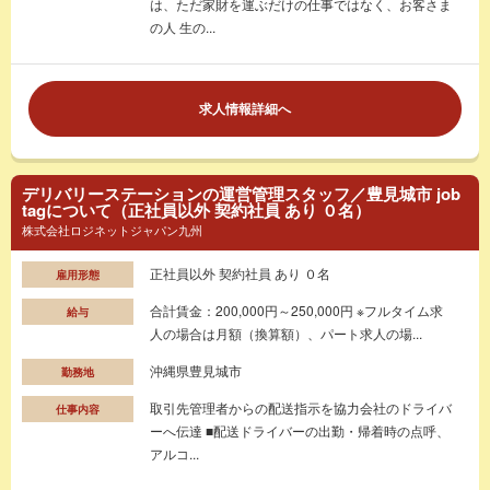
は、ただ家財を運ぶだけの仕事ではなく、お客さま
の人 生の...
求人情報詳細へ
デリバリーステーションの運営管理スタッフ／豊見城市 job
tagについて（正社員以外 契約社員 あり ０名）
株式会社ロジネットジャパン九州
正社員以外 契約社員 あり ０名
雇用形態
合計賃金：200,000円～250,000円 ※フルタイム求
給与
人の場合は月額（換算額）、パート求人の場...
沖縄県豊見城市
勤務地
取引先管理者からの配送指示を協力会社のドライバ
仕事内容
ーへ伝達 ■配送ドライバーの出勤・帰着時の点呼、
アルコ...