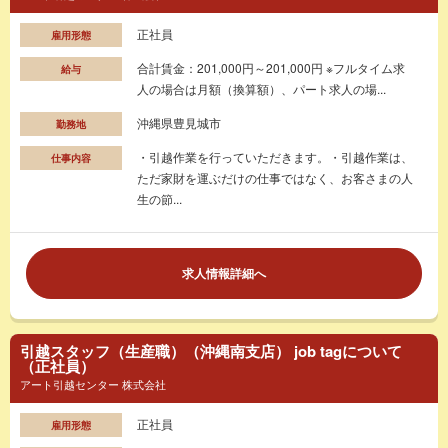
正社員
雇用形態
合計賃金：201,000円～201,000円 ※フルタイム求
給与
人の場合は月額（換算額）、パート求人の場...
沖縄県豊見城市
勤務地
・引越作業を行っていただきます。・引越作業は、
仕事内容
ただ家財を運ぶだけの仕事ではなく、お客さまの人
生の節...
求人情報詳細へ
引越スタッフ（生産職）（沖縄南支店） job tagについて
（正社員）
アート引越センター 株式会社
正社員
雇用形態