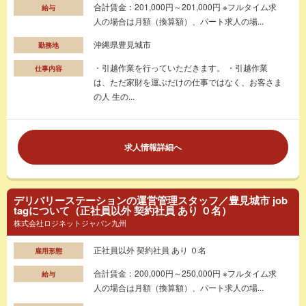
合計賃金：201,000円～201,000円 ※フルタイム求
給与
人の場合は月額（換算額）、パート求人の場...
沖縄県豊見城市
勤務地
・引越作業を行っていただきます。 ・引越作業
仕事内容
は、ただ家財を運ぶだけの仕事ではなく、お客さま
の人 生の...
求人情報詳細へ
デリバリーステーションの運営管理スタッフ／豊見城市 job
tagについて（正社員以外 契約社員 あり ０名）
株式会社ロジネットジャパン九州
正社員以外 契約社員 あり ０名
雇用形態
合計賃金：200,000円～250,000円 ※フルタイム求
給与
人の場合は月額（換算額）、パート求人の場...