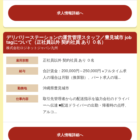
求人情報詳細へ
デリバリーステーションの運営管理スタッフ／豊見城市 job
tagについて（正社員以外 契約社員 あり ０名）
株式会社ロジネットジャパン九州
正社員以外 契約社員 あり ０名
雇用形態
合計賃金：200,000円～250,000円 ※フルタイム求
給与
人の場合は月額（換算額）、パート求人の場...
沖縄県豊見城市
勤務地
取引先管理者からの配送指示を協力会社のドライバ
仕事内容
ーへ伝達 ■配送ドライバーの出勤・帰着時の点呼、
アルコ...
求人情報詳細へ