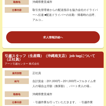
沖縄県豊見城市
勤務地
取引先管理者からの配送指示を協力会社のドライバ
仕事内容
ーへ伝達 ■配送ドライバーの出勤・帰着時の点呼、
アルコ...
求人情報詳細へ
引越スタッフ（生産職）（沖縄南支店） job tagについて
（正社員）
アート引越センター 株式会社
正社員
雇用形態
合計賃金：201,000円～201,000円 ※フルタイム求
給与
人の場合は月額（換算額）、パート求人の場...
沖縄県豊見城市
勤務地
・引越作業を行っていただきます。 ・引越作業
仕事内容