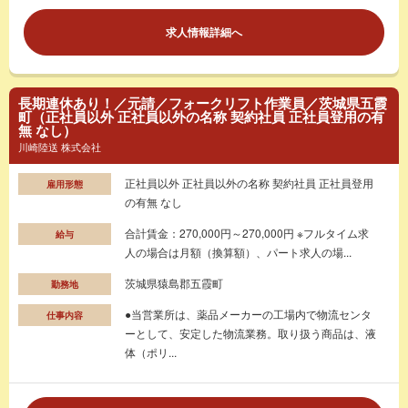
求人情報詳細へ
長期連休あり！／元請／フォークリフト作業員／茨城県五霞
町（正社員以外 正社員以外の名称 契約社員 正社員登用の有
無 なし）
川崎陸送 株式会社
正社員以外 正社員以外の名称 契約社員 正社員登用
雇用形態
の有無 なし
合計賃金：270,000円～270,000円 ※フルタイム求
給与
人の場合は月額（換算額）、パート求人の場...
茨城県猿島郡五霞町
勤務地
●当営業所は、薬品メーカーの工場内で物流センタ
仕事内容
ーとして、安定した物流業務。取り扱う商品は、液
体（ポリ...