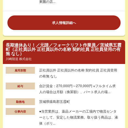
東圏の店...
求人情報詳細へ
長期連休あり！／元請／フォークリフト作業員／茨城県五霞
町（正社員以外 正社員以外の名称 契約社員 正社員登用の有
無 なし）
川崎陸送 株式会社
正社員以外 正社員以外の名称 契約社員 正社員登用
雇用形態
の有無 なし
合計賃金：270,000円～270,000円 ※フルタイム求
給与
人の場合は月額（換算額）、パート求人の場...
茨城県猿島郡五霞町
勤務地
●当営業所は、薬品メーカーの工場内で物流センタ
仕事内容
ーとして、安定した物流業務。取り扱う商品は、液
体（ポリ...