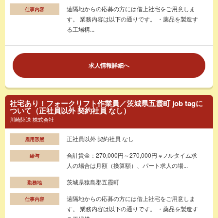
遠隔地からの応募の方には借上社宅をご用意しま
仕事内容
す。 業務内容は以下の通りです。 ・薬品を製造す
る工場構...
求人情報詳細へ
社宅あり！フォークリフト作業員／茨城県五霞町 job tagに
ついて（正社員以外 契約社員 なし）
川崎陸送 株式会社
正社員以外 契約社員 なし
雇用形態
合計賃金：270,000円～270,000円 ※フルタイム求
給与
人の場合は月額（換算額）、パート求人の場...
茨城県猿島郡五霞町
勤務地
遠隔地からの応募の方には借上社宅をご用意しま
仕事内容
す。 業務内容は以下の通りです。 ・薬品を製造す