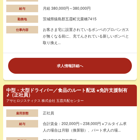
月給 380,000円～380,000円
給与
茨城県猿島郡五霞町元栗橋7415
勤務地
お客さま宅に設置されているボンベのプロパンガス
仕事内容
が無くなる前に、充てんされている新しいボンベと
取り換え...
求人情報詳細へ
中型・大型ドライバー／食品のルート配送 ※免許支援制有
♪（正社員）
アサヒロジスティクス 株式会社 五霞共配センター
正社員
雇用形態
合計賃金：202,000円～238,000円 ※フルタイム求
給与
人の場合は月額（換算額）、パート求人の場...