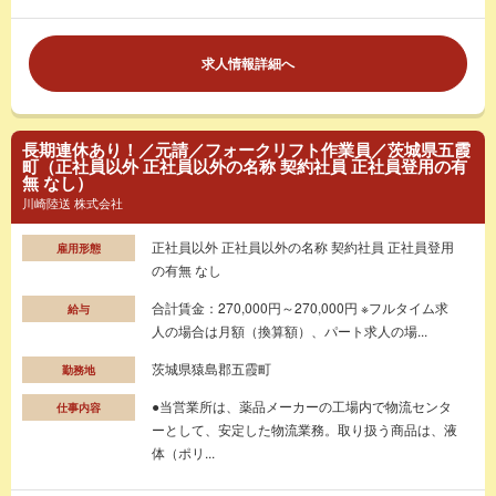
求人情報詳細へ
長期連休あり！／元請／フォークリフト作業員／茨城県五霞
町（正社員以外 正社員以外の名称 契約社員 正社員登用の有
無 なし）
川崎陸送 株式会社
正社員以外 正社員以外の名称 契約社員 正社員登用
雇用形態
の有無 なし
合計賃金：270,000円～270,000円 ※フルタイム求
給与
人の場合は月額（換算額）、パート求人の場...
茨城県猿島郡五霞町
勤務地
●当営業所は、薬品メーカーの工場内で物流センタ
仕事内容
ーとして、安定した物流業務。取り扱う商品は、液
体（ポリ...