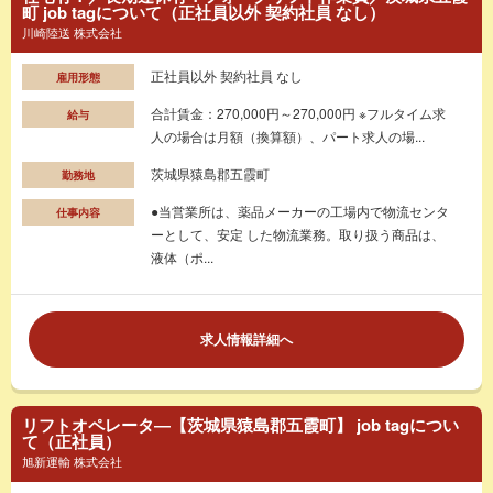
町 job tagについて（正社員以外 契約社員 なし）
川崎陸送 株式会社
正社員以外 契約社員 なし
雇用形態
合計賃金：270,000円～270,000円 ※フルタイム求
給与
人の場合は月額（換算額）、パート求人の場...
茨城県猿島郡五霞町
勤務地
●当営業所は、薬品メーカーの工場内で物流センタ
仕事内容
ーとして、安定 した物流業務。取り扱う商品は、
液体（ポ...
求人情報詳細へ
リフトオペレータ―【茨城県猿島郡五霞町】 job tagについ
て（正社員）
旭新運輸 株式会社