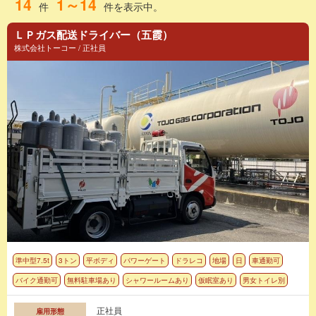
14
1～14
件
件を表示中。
ＬＰガス配送ドライバー（五霞）
株式会社トーコー / 正社員
準中型7.5t
3トン
平ボディ
パワーゲート
ドラレコ
地場
日
車通勤可
バイク通勤可
無料駐車場あり
シャワールームあり
仮眠室あり
男女トイレ別
正社員
雇用形態