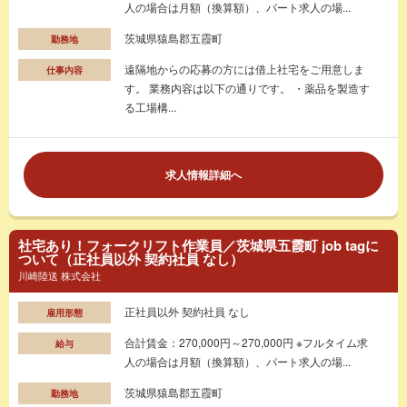
人の場合は月額（換算額）、パート求人の場...
茨城県猿島郡五霞町
勤務地
遠隔地からの応募の方には借上社宅をご用意しま
仕事内容
す。 業務内容は以下の通りです。 ・薬品を製造す
る工場構...
求人情報詳細へ
社宅あり！フォークリフト作業員／茨城県五霞町 job tagに
ついて（正社員以外 契約社員 なし）
川崎陸送 株式会社
正社員以外 契約社員 なし
雇用形態
合計賃金：270,000円～270,000円 ※フルタイム求
給与
人の場合は月額（換算額）、パート求人の場...
茨城県猿島郡五霞町
勤務地