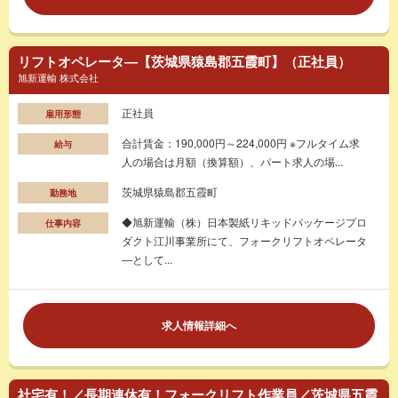
リフトオペレータ―【茨城県猿島郡五霞町】（正社員）
旭新運輸 株式会社
正社員
雇用形態
合計賃金：190,000円～224,000円 ※フルタイム求
給与
人の場合は月額（換算額）、パート求人の場...
茨城県猿島郡五霞町
勤務地
◆旭新運輸（株）日本製紙リキッドパッケージプロ
仕事内容
ダクト江川事業所にて、フォークリフトオペレータ
―として...
求人情報詳細へ
社宅有！／長期連休有！フォークリフト作業員／茨城県五霞