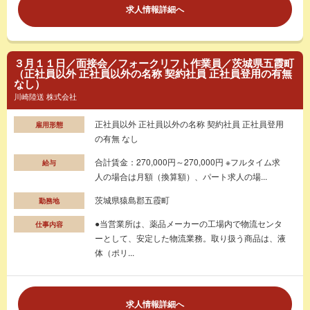
求人情報詳細へ
３月１１日／面接会／フォークリフト作業員／茨城県五霞町
（正社員以外 正社員以外の名称 契約社員 正社員登用の有無
なし）
川崎陸送 株式会社
正社員以外 正社員以外の名称 契約社員 正社員登用
雇用形態
の有無 なし
合計賃金：270,000円～270,000円 ※フルタイム求
給与
人の場合は月額（換算額）、パート求人の場...
茨城県猿島郡五霞町
勤務地
●当営業所は、薬品メーカーの工場内で物流センタ
仕事内容
ーとして、安定した物流業務。取り扱う商品は、液
体（ポリ...
求人情報詳細へ