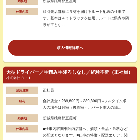
茨城県猿島郡五霞町
勤務地
取引先店舗様に食材を届けるルート配送の仕事で
仕事内容
す。基本は４ｔトラックを使用、ルートは県内や隣
県が主とな...
求人情報詳細へ
大型ドライバー／手積み手降ろしなし／経験不問（正社員）
株式会社 Ｂ・Ｉ
正社員
雇用形態
合計賃金：289,800円～289,800円 ※フルタイム求
給与
人の場合は月額（換算額）、パート求人の場...
茨城県猿島郡五霞町
勤務地
■仕事内容関東圏内店舗へ、酒類・食品・飲料など
仕事内容
の配送となります。■仕事の特徴・配送エリア：関