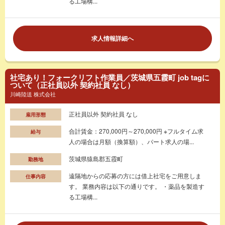
る工場構...
求人情報詳細へ
社宅あり！フォークリフト作業員／茨城県五霞町 job tagに
ついて（正社員以外 契約社員 なし）
川崎陸送 株式会社
正社員以外 契約社員 なし
雇用形態
合計賃金：270,000円～270,000円 ※フルタイム求
給与
人の場合は月額（換算額）、パート求人の場...
茨城県猿島郡五霞町
勤務地
遠隔地からの応募の方には借上社宅をご用意しま
仕事内容
す。 業務内容は以下の通りです。 ・薬品を製造す
る工場構...