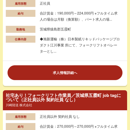
正社員
雇用形態
合計賃金：190,000円～224,000円 ※フルタイム求
給与
人の場合は月額（換算額）、パート求人の場...
茨城県猿島郡五霞町
勤務地
◆旭新運輸（株）日本製紙リキッドパッケージプロ
仕事内容
ダクト江川事業 所にて、フォークリフトオペレー
タ―とし...
求人情報詳細へ
社宅あり！フォークリフト作業員／茨城県五霞町 job tagに
ついて（正社員以外 契約社員 なし）
川崎陸送 株式会社
正社員以外 契約社員 なし
雇用形態
合計賃金：270,000円～270,000円 ※フルタイム求
給与