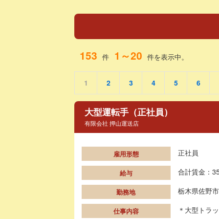
153
1～20
件
件を表示中。
1
2
3
4
5
6
大型運転手（正社員）
有限会社 押山運送店
正社員
雇用形態
合計賃金：35
給与
栃木県佐野市
勤務地
＊大型トラッ
仕事内容