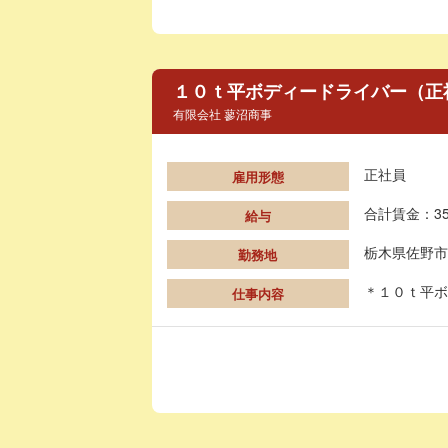
１０ｔ平ボディードライバー（正
有限会社 蓼沼商事
正社員
雇用形態
合計賃金：35
給与
栃木県佐野市
勤務地
＊１０ｔ平ボ
仕事内容