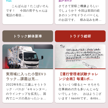
8話
奴Part3
こんばんは！たこぱいそん
さてさて皆様ご機嫌よろしい
です！ 今回の荷子ちゃんは
でしょうか？ 今回は前回の続
電話の着信...
きのトンデモドライバーくん
のお話です。 積み込みを終
え、ホッと...
トラック解体新車
トラドラ総研
実用域に入った小型EVト
【運行管理者試験チャレ
ラック…課題は充...
ンジ企画】毎週1ポ...
2022年9月に三菱ふそうトラ
もういくつ寝ると〜 そろそろ
ック・バスが「eキャンター」
仕事納めの方も多いんじゃな
のラインナップを拡充し、国
いでしょうか。 おはようござ
内でニーズの高かったショー
います！naomiです。 &nbs...
ト＆ナローボディ（G...