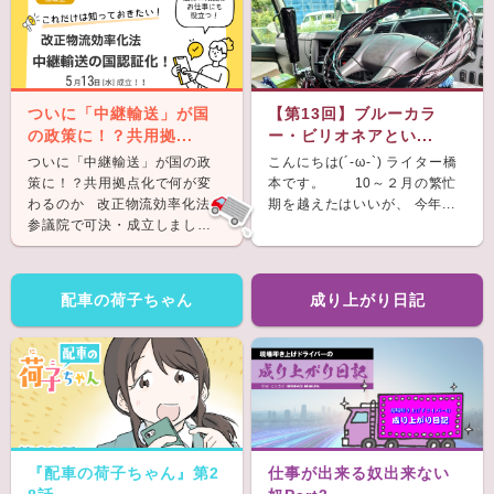
ついに「中継輸送」が国
【第13回】ブルーカラ
の政策に！？共用拠...
ー・ビリオネアとい...
ついに「中継輸送」が国の政
こんにちは(´-ω-`) ライター橋
策に！？共用拠点化で何が変
本です。 10～２月の繁忙
わるのか 改正物流効率化法が
期を越えたはいいが、 今年...
参議院で可決・成立しまし
た。 &nb...
配車の荷子ちゃん
成り上がり日記
『配車の荷子ちゃん』第2
仕事が出来る奴出来ない