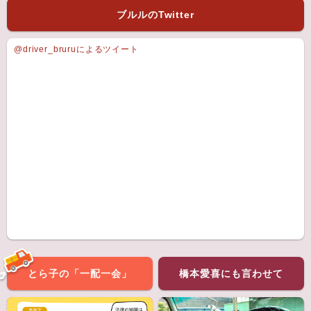
ブルルのTwitter
@driver_bruruによるツイート
とら子の「一配一会」
橋本愛喜にも言わせて