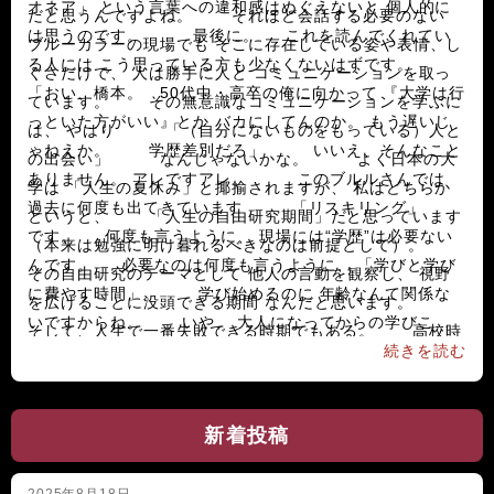
オネア」 という言葉への違和感はぬぐえないと 個人的に
だと思うんですよね。 それほど会話する必要のない
は思うのです。 最後に。 これを読んでくれてい
ブルーカラーの現場でも そこに存在している姿や表情、し
る人には こう思っている方も少なくないはずです。
ぐさだけで、 人は勝手に人と コミュニケーションを取っ
「おい、橋本。 50代中・高卒の俺に向かって 『大学は行
ています。 その無意識なコミュニケーションを学ぶに
っといた方がいい』とか バカにしてんのか。 もう遅いじ
は、 やはり 「（自分にないものをもっている）人と
ゃねえか。 学歴差別だろ」 いいえ、そんなこと
の出会い」 なんじゃないかな。 よく日本の大
ありません。 アレですアレ。 このブルルさんでは
学は 「人生の夏休み」と揶揄されますが、 私はどちらか
過去に何度も出てきています 「リスキリング」
というと、 「人生の自由研究期間」だと思っています
です。 何度も言うように、 現場には“学歴”は必要ない
（本来は勉強に明け暮れるべきなのは前提として）。
んです。 必要なのは何度も言うように、 「学びと学び
その自由研究のテーマとして 他人の言動を観察し、 視野
に費やす時間」。 学び始めるのに 年齢なんて関係な
を広げることに没頭できる期間 なんだと思います。
いですからね。 いや、 大人になってからの学びこ
そして、人生で一番失敗できる時期でもある。 高校時
そ、 自分をより成長させる要素になると思う。 自分
続きを読む
代の失敗は笑ってくれる。 大学時代の失敗は叱ってくれ
自身の「社会的価値」が分かったうえで リスキリングする
る。 が、社会人の失敗は叱ってくれることすらな
のって、 学生と社会人の間の「大学期間」で学ぶ以上に
い。 そういう上では、 「ガッツリ学生」と「ガッツ
新着投稿
大きなものを得られると思っています。 学びは自分の
リ社会人」 のつなぎの期間として、大学は ランクに関係
好きな趣味、 現場で求められている知識など なんでも
なく 観察する時間も失敗する時間も たっぷりとれる