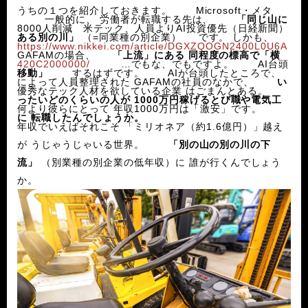
うちの１つを紹介しておきます。 Microsoft・メタ
一般的に、 労働者が転職する先は、
「同じ山に
8000人削減 米テック、人員よりAI投資優先（日経新聞）
ある別の川」
（=同業種の別企業） です。 しかも、
https://www.nikkei.com/article/DGXZQOGN2400L0U6A
GAFAMの場合、
「上流」にある 同程度の標高で
「横
420C2000000/
…でもな、でもですよ。 AI台頭
移動」
するはずです。 AIが台頭したところで、
によって人員整理された GAFAMの社員のなかで、
い
優秀なテック人材を欲している企業 はごまんとある。
ったいどのくらいの人が
1000万円稼げるとび職や電気工
何より彼らにとって 年収1000万円は「激安」です。
に
転職したんでしょうか。
年収でいえばそれこそ 「ミリオネア（約1.6億円）」越え
が うじゃうじゃいる世界。
「別の山の別の川の下
流」
（別業種の別企業の低年収）に 誰が行くんでしょう
か。