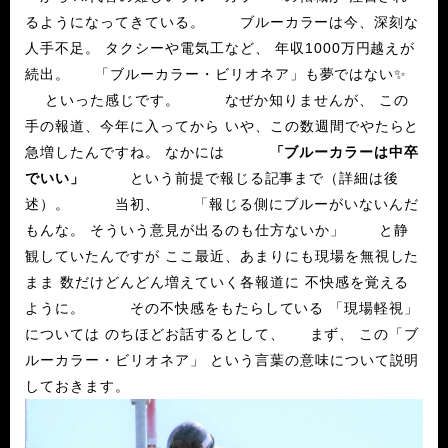
るようになってきている。 ブルーカラーは今、深刻な
人手不足。 タクシーや電気工など、 年収1000万円越えが
続出。 「ブルーカラー・ビリオネア」も夢ではない✨
といった感じです。 なぜか知りませんが、 この
手の報道、今年に入ってから いや、この数週間でやたらと
急増したんですね。 なかには
「ブルーカラーは中卒
でいい」
という前提で報じる記事まで（詳細は後
述）。 当初、 「報じる側にブルーがいないんだ
もんな。 そういう意見が出るのも仕方ないか」 と静
観していたんですが ここ最近、あまりにも現場を無視した
まま 数だけどんどん増えていく各報道に 不快感を覚える
ように。 その不快感をもたらしている 「現場軽視」
については のちほどお話するとして、 まず、 この「ブ
ルーカラー・ビリオネア」 という言葉の意味について説明
しておきます。