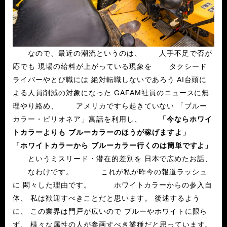
なので、最近の潮流というのは、 人手不足で否が
応でも 現場の給料が上がっている現象を タクシード
ライバーやとび職には 絶対転職しないであろう AI台頭に
よる人員削減の対象になった GAFAM社員のニュースに無
理やり絡め、 アメリカですら起きていない 「ブルー
カラー・ビリオネア」寓話を利用し、
「今ならホワイ
トカラーよりも
ブルーカラーのほうが稼げますよ」
「ホワイトカラーから
ブルーカラー行くのは簡単ですよ」
というミスリード・潜在的差別を 日本で広めたお話、
なわけです。 これが私が昨今の報道ラッシュ
に 悶々した理由です。 ホワイトカラーからの参入自
体、 私は歓迎すべきことだと思います。 後述するよう
に、 この業界は門戸が広いので ブルーやホワイトに限ら
ず、 様々な属性の人が参画すべき業種だと思っています。