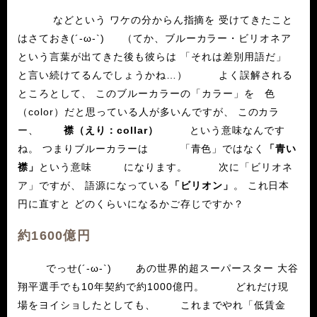
などという ワケの分からん指摘を 受けてきたこと
はさておき(´-ω-`) （てか、ブルーカラー・ビリオネア
という言葉が出てきた後も彼らは 「それは差別用語だ」
と言い続けてるんでしょうかね…） よく誤解される
ところとして、 このブルーカラーの「カラー」を 色
（color）だと思っている人が多いんですが、 このカラ
ー、
襟（えり：collar）
という意味なんです
ね。 つまりブルーカラーは 「青色」ではなく
「青い
襟」
という意味 になります。 次に「ビリオネ
ア」ですが、 語源になっている
「ビリオン」
。 これ日本
円に直すと どのくらいになるかご存じですか？
約1600億円
でっせ(´-ω-`) あの世界的超スーパースター 大谷
翔平選手でも10年契約で約1000億円。 どれだけ現
場をヨイショしたとしても、 これまでやれ「低賃金