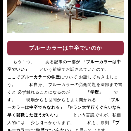
ブルーカラーは中卒でいのか
もう１つ、 ある記事の一部が
「ブルーカラーは中
卒でいい」
という前提でお話されていたので、
ここで
ブルーカラーの学歴
について お話しておきましょ
う。 私自身、 ブルーカラーの労働問題を深部まで書
くと 必ず触れることになるのが
「学歴」
で
す。 現場からも世間からもよく聞かれる
「ブル
ーカラーは中卒でもなれる」
「Fラン大学行くぐらいなら
早く就職したほうがいい」
という言説ですが、私個
人的には、 少し引っかかります。 私も、原則
「ブ
ルーカラーに”学歴”はいらない」
と思っています。