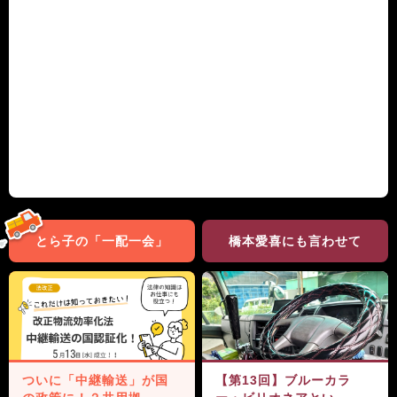
とら子の「一配一会」
橋本愛喜にも言わせて
ついに「中継輸送」が国
【第13回】ブルーカラ