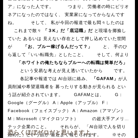
ア」になった人です。 つまり、 労働者の時にビリオ
ネアになったのではなく、 実業家になってからなんです
ね。 そして、 私が今回の報道で最も悶々したのは
これまで散々
「３K」だ「底辺職」だ
と現場を揶揄し
ていた あるいは 見えない存在として押し込めていた世間
が
「お、ブルー稼げるんだって？」
と、 手のひ
ら返して「いい転職先」としたこと、 そして、何より
「ホワイトの俺たちならブルーへの転職は簡単だろ」
という安易な考えが見え透いていたから です。
各記事や報道では AI台頭に絡み、
「GAFAM」
が人
員削減や希望退職者を 募ったりする動きが見られる とい
う話が紹介されています。 GAFAMとは、 G：
Google（グーグル） A：Apple（アップル） F：
Facebook（フェイスブック） A：Amazon（アマゾン）
M：Microsoft（マイクロソフト） の超大手アメリア
テック企業のこと。 それらが、 「AI台頭で人を切り
恐らくほぼゼロだと思いますよ。
始めた」という話が 最近よく報じられます。 ※その