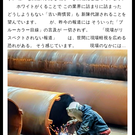
ホワイトがくることで この業界に詰まりに詰まった
どうしようもない「古い商慣習」も 新陳代謝されることを
望んでいます。 が、昨今の報道には そういった「ブ
ルーカラー目線」の言及が 一切されず。 「現場がリ
スペクトされない報道」 は、世間に現場軽視を広める
恐れがある。 そう感じています。 現場のなかには
「人がドカッと入って来るチャンスじゃないか」
と思う人
もいるかもしれないですが、 目先の現象に喜ぶでな
く、 視野を広げて見てみてほしいなと思います。