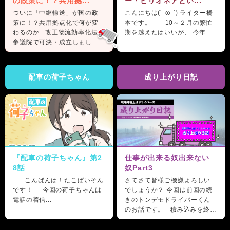
の政策に！？共用拠...
ー・ビリオネアとい...
ついに「中継輸送」が国の政
こんにちは(´-ω-`) ライター橋
策に！？共用拠点化で何が変
本です。 10～２月の繁忙
わるのか 改正物流効率化法が
期を越えたはいいが、 今年...
参議院で可決・成立しまし
た。 &nb...
配車の荷子ちゃん
成り上がり日記
『配車の荷子ちゃん』第2
仕事が出来る奴出来ない
8話
奴Part3
こんばんは！たこぱいそん
さてさて皆様ご機嫌よろしい
です！ 今回の荷子ちゃんは
でしょうか？ 今回は前回の続
電話の着信...
きのトンデモドライバーくん
のお話です。 積み込みを終
え、ホッと...