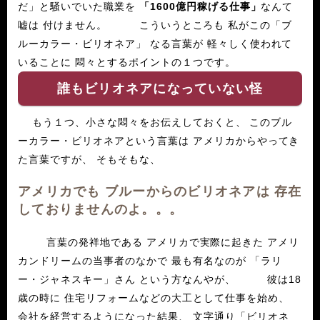
だ」と騒いでいた職業を
「1600億円稼げる仕事」
なんて
嘘は 付けません。 こういうところも 私がこの「ブ
ルーカラー・ビリオネア」 なる言葉が 軽々しく使われて
いることに 悶々とするポイントの１つです。
誰もビリオネアになっていない怪
もう１つ、小さな悶々をお伝えしておくと、 このブル
ーカラー・ビリオネアという言葉は アメリカからやってき
た言葉ですが、 そもそもな、
アメリカでも ブルーからのビリオネアは 存在
しておりませんのよ。。。
言葉の発祥地である アメリカで実際に起きた アメリ
カンドリームの当事者のなかで 最も有名なのが 「ラリ
ー・ジャネスキー」さん という方なんやが、 彼は18
歳の時に 住宅リフォームなどの大工として仕事を始め、
会社を経営するようになった結果、 文字通り「ビリオネ