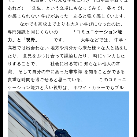
あれど） 「先生」という立場にもなってみて、 各々でし
か感じられない 学びがあった・あると強く感じています。
なかでも高校までよりも大きい学びになったのは、
専門知識と同じくらいの
「コミュニケーション能
力」と「視野」
です。 大学などでは、 中学・
高校では出会わない 地方や海外から来た様々な人と話をし
たり、 意見をぶつけ合って議論したり、 時にケンカした
りすることで、 社会に出る前に 知らない他人の常
識、 そして自分の中にあった非常識 を知ることができる
貴重な時間を過ごせると思っている。 このコミュニ
ケーション能力と広い視野は、 ホワイトカラーでもブルー
カラーでも あった分だけ得をすると感じます。 当
然、 私が得たコミュニケーション能力や視野なんざ 私以
上に学びを深めた人たちに比べりゃ 屁のツッパリにもなり
ませんが、 それでも小学校より中学、 中学より高校
では得られなかった 大きなものがあると思っています。
一方、先述したように、 現場に必要なのは「腕」や