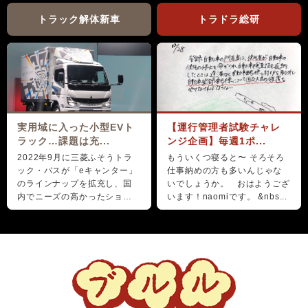
トラック解体新車
トラドラ総研
実用域に入った小型EVト
【運行管理者試験チャレ
ラック…課題は充...
ンジ企画】毎週1ポ...
2022年9月に三菱ふそうトラ
もういくつ寝ると〜 そろそろ
ック・バスが「eキャンター」
仕事納めの方も多いんじゃな
のラインナップを拡充し、国
いでしょうか。 おはようござ
内でニーズの高かったショー
います！naomiです。 &nbs...
ト＆ナローボディ（G...