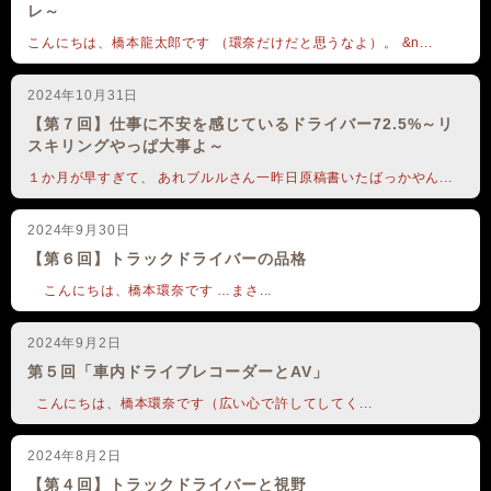
ン能力が高い人も 非常に多いです。 が、その能力を
レ～
失敗から得られる機会は やはり学校にいる時の方が多いん
こんにちは、橋本龍太郎です （環奈だけだと思うなよ）。 &n...
だと思う。 そして、 色んな人が集まる学校で 色んな
味をしみこませたうえで 社会に出るのと、 まっさら
2024年10月31日
な状態で 「自分が就職した会社に味つけを“してもらう”」
【第７回】仕事に不安を感じているドライバー72.5%～リ
という違いもあるのかもなと思う。 しみこませた
スキリングやっぱ大事よ～
味が会社だけになると、 よほど「自分」という芯をもって
１か月が早すぎて、 あれブルルさん一昨日原稿書いたばっかやん...
いないと 会社や権力に流されてしまう。 そうすると、
転職する時に結構苦労してしまうんですよね。 実際、私の
2024年9月30日
工場には、 そういう人たちが少なくありませんでした。
【第６回】トラックドライバーの品格
うちの会社の常識が、 他の会社の非常識、というケース
こんにちは、橋本環奈です …まさ...
は たくさんあるのでね。 なんや「人間形成」的な観
点から ばかりお話してきましたが、 専門知識を得るとい
2024年9月2日
第５回「車内ドライブレコーダーとAV」
う意味でも ブルーだって大学行っていたほうが 外的知識
は当然増えます。 体が資本ならば、 保健体育系の大
こんにちは、橋本環奈です（広い心で許してしてく...
学・学部に行けば 健康に業務を遂行できるための 知識を
2024年8月2日
得られるかもしれない。 経済系の知識が少しあれば、
【第４回】トラックドライバーと視野
今自分が作っているもの、 運んでいるものを より主体的