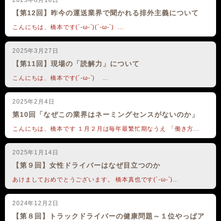
いいと思います。 とにかく自分の時間を増やし、 学
2025年8月18日
期間なんだと思う。 というか、
観察・失敗す
べる時間を増やす努力をしてほしいなと 現場の人たちには
【第12回】昨今の運送業界で聞かれる排外主義について
るための期間が
たまたま「大学在学の期間」にあたる
思います。 なんや気が付いたら長文になってしまいま
こんにちは、橋本です(´-ω-`)(´-ω-`) ...
という認識の方が、 「大学は行けるならいったほう
したが… なかには、経済的な事情で 「高校・大学に
がいい」 の真意に近いです。 当然、 中学や高
行きたくても行けなかった人」 もいるかと思う。 だか
2025年3月27日
校からでも コミュニケーション能力は身に付きます。
【第11回】現場の「読解力」について
らこそ、 大学まで学費いらない、ってなるといいと 心の
実際、twitterでいつも冗談言い合う人の中に ライターで
底から思っている(*´ω｀) 学びたい人に障壁なんてあっ
こんにちは、橋本です(´-ω-`) ...
も嫉妬するくらい コミュニケーション能力が高い あるト
たらあかん。 労働時間を少しでも短く・楽にして、
ラックドライバーさんがいます。 中卒は中卒で、 高
2025年2月4日
「自分」に投資できる時間ができる社会に できるといいな
卒は高卒で、 専門卒は専門卒で 大学に行かなかった
第10回「なぜこの業界はネーミングセンスがないのか」
と思っている次第であります。 大学まで無償になると
からこそ得られた コミュニケーション能力もあるはず。
いいよな‥‥ﾎﾞｿ ということで今回はこれにて。 最
こんにちは、橋本です １月２月は毎年最繁忙期なうえ 「働き方...
実際、うちのオトン中卒ですが、 彼のコミュニケーシ
後まで読んでくれてありがとうございました。 また次回な
ョンお化けっぷり見ると 改めてそう思います。 現場
2025年1月14日
ｖ
にも大学と同じように 自分にはない価値観を持った人が
【第９回】女性ドライバーはなぜ目立つのか
たくさんいるわけですからね。 それに何より、当然の
あけましておめでとうございます。 橋本真也です(´-ω-`)...
ことながら、 たとえ大学に行っても コミュニケーション
能力が低く 視野の狭い人も たくさんいます。 繰り返
2024年12月2日
しになりますが、 学校に行かなくても コミュニケーショ
【第８回】トラックドライバーの健康問題～１位やっぱア