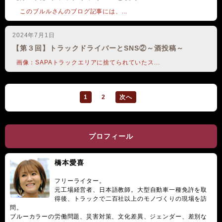
に感じ取れるかもしれない。 こうした「外的知識」は
このブルルさんのブログ記事には、...
あって損はないと 私は思っています。
2024年7月1日
【第３回】トラックドライバーとSNS②～酒投稿～
画像：SAPAトラックエリアに捨てられていたス...
1
2
次へ
プロフィール
橋本愛喜
フリーライター。
元工場経営者、日本語教師。大型自動車一種免許を取
得後、トラックで二百社以上のモノづくりの現場を訪
問。
ブルーカラーの労働問題、災害対策、文化差異、ジェンダー、差別な