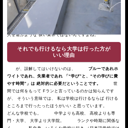
戸が広いから」
です。 実際、ブルーは 元研究
者であれ、元犯罪者であれ 門戸を広く広く開けて 様々な
人を受け入れてきました。 ホワイトカラーにはな
い多様性が 現場にはあります。 学歴がいい悪いで、
人を選ぶような 狭い業界ではないんですよね。
それでも行けるなら大学は行った方が
いい理由
が、誤解してはいけないのは、
ブルーであれホ
ワイトであれ、失業者であれ
「“学び”と、“その学びに費
やす時間”」は 絶対的に必要だということです。
世
間では何をもって Fランと言っているのかは知らんです
が、 そういう意味では、 私は学校は行けるならば 行ける
ところまで行ったったほうがいい と思っています。
どんな学校でも。 中学よりも高校、 高校よりも専
門・大学、 大学より大学院。 ランクや時期に関係な
く。 私自身、いろんな学校に行き （日本語学校では