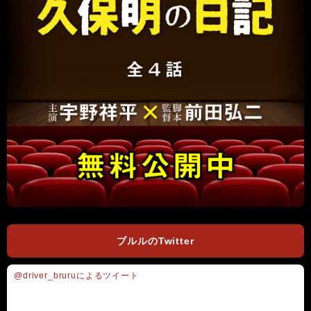
ブルルのTwitter
@driver_bruruによるツイート