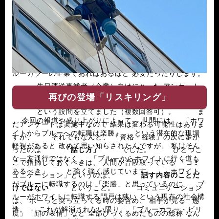
「健康維持能力」ですし、 なかには 「コミュニケー
ション能力なんて必要ない」 という方もいらっしゃるかも
しれません。 ブルーカラーにおいては、 人と会話を
する機会も比較的少ないです。 でも。 でもですよ。
現実は このコミュニケーション能力は 環境のいいブ
ルーカラーの企業であればあるほど 必要だったりします。
先日運送事業者（企業）向けにとった アンケート
再びの登場「リスキリング」
で、
「転職してくる人の何を見て採用を決めるか」
という設問を立てました（複数回答可）。 ま
今回の報道や盛り上がりによって、 世間には 「ホワ
だアンケートは実施中なので 結果は変わる可能性はありま
イトからブルーへの転職は楽勝」 という潜在的な現場
すが、 それでもなんと、 「資格・経験」の次に多か
軽視があると 改めて思い知らされたんですが、 私はそん
ったのは
「話し方」
でした。 ひとつこ
な一方通行ではなく 「ブルーからホワイトに行く道も
こで指摘しておくべきは、 人間が普段取っている 「コミ
あるべき」 と強く強く感じています。 ホワイト
ュニケーション」というのは、
話す内容のことだ
がブルーに転職するのは 「楽勝」と思っているのに、 ブ
けではない
ということ。 コミュニケーション
ルーがホワイトに転職する門戸は狭い という現在の社会構
は、 ボーっと突っ立ってる時の姿含め、 相手が見る「態
造。 これが解消されない限り、 「ブルーカラー・ビリ
度」「顔の表情」など 全部ひっくるめたものの総称 なん