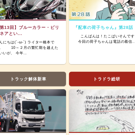
第13回】ブルーカラー・ビリ
『配車の荷子ちゃん』第28話
ネアとい...
こんばんは！たこぱいそんです
今回の荷子ちゃんは電話の着信..
んにちは(´-ω-`) ライター橋本で
。 10～２月の繁忙期を越えた
いいが、 今年...
トラック解体新車
トラドラ総研