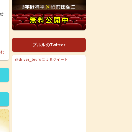
せ
ブルルのTwitter
読む
@driver_bruruによるツイート