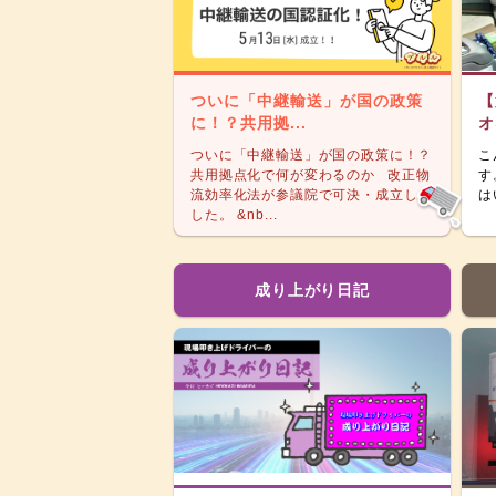
ついに「中継輸送」が国の政策
【
に！？共用拠...
オ
ついに「中継輸送」が国の政策に！？
こ
共用拠点化で何が変わるのか 改正物
す
流効率化法が参議院で可決・成立しま
は
した。 &nb...
成り上がり日記