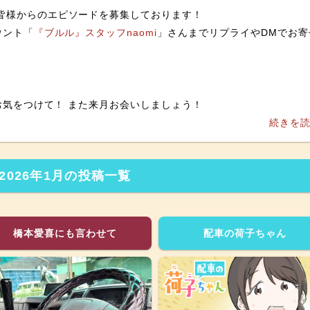
皆様からのエピソードを募集しております！
ウント「
『ブルル』スタッフnaomi
」さんまでリプライやDMでお寄
風邪も流行っておりますのでみなさまお気をつけて！ また来月お会いしましょう！
続きを
2026年1月の投稿一覧
橋本愛喜にも言わせて
配車の荷子ちゃん