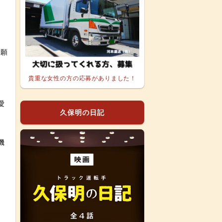
お願
貴重な女性の方の応募がありました！
愛
久保明の日記
機