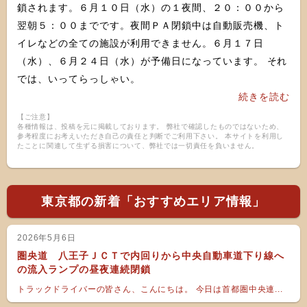
鎖されます。６月１０日（水）の１夜間、２０：００から
翌朝５：００までです。夜間ＰＡ閉鎖中は自動販売機、ト
イレなどの全ての施設が利用できません。６月１７日
（水）、６月２４日（水）が予備日になっています。 それ
では、いってらっしゃい。
続きを読む
【ご注意】
各種情報は、投稿を元に掲載しております。 弊社で確認したものではないため、
参考程度にお考えいただき自己の責任と判断でご利用下さい。 本サイトを利用し
たことに関連して生ずる損害について、弊社では一切責任を負いません。
東京都の新着「おすすめエリア情報」
2026年5月6日
圏央道 八王子ＪＣＴで内回りから中央自動車道下り線へ
の流入ランプの昼夜連続閉鎖
トラックドライバーの皆さん、こんにちは。 今日は首都圏中央連...