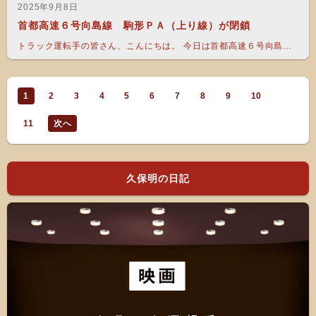
2025年9月8日
首都高速６号向島線 駒形ＰＡ（上り線）が閉鎖
トラック運転手の皆さん、こんにちは。 今日は首都高速６号向島...
1
2
3
4
5
6
7
8
9
10
11
次へ
久保明の日記