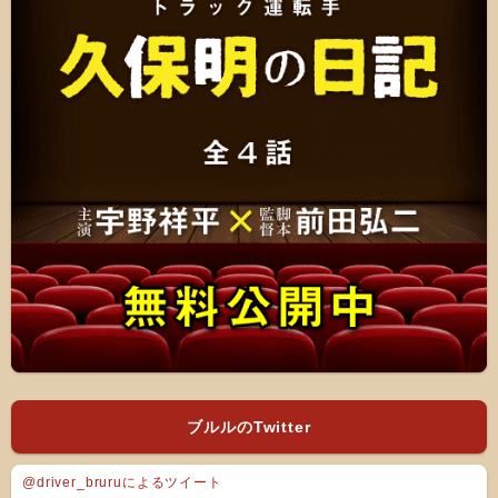
ブルルのTwitter
@driver_bruruによるツイート