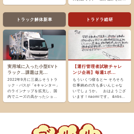
え、ホッと...
トラック解体新車
トラドラ総研
実用域に入った小型EVト
【運行管理者試験チャレ
ラック…課題は充...
ンジ企画】毎週1ポ...
2022年9月に三菱ふそうトラ
もういくつ寝ると〜 そろそろ
ック・バスが「eキャンター」
仕事納めの方も多いんじゃな
のラインナップを拡充し、国
いでしょうか。 おはようござ
内でニーズの高かったショー
います！naomiです。 &nbs...
ト＆ナローボディ（G...