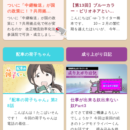
ついに「中継輸送」が国
【第13回】ブルーカラ
の政策に！？共用拠...
ー・ビリオネアとい...
ついに「中継輸送」が国の政
こんにちは(´-ω-`) ライター橋
策に！？共用拠点化で何が変
本です。 10～２月の繁忙
わるのか 改正物流効率化法が
期を越えたはいいが、 今年...
参議院で可決・成立しまし
た。 &nb...
配車の荷子ちゃん
成り上がり日記
『配車の荷子ちゃん』第2
仕事が出来る奴出来ない
8話
奴Part3
こんばんは！たこぱいそん
さてさて皆様ご機嫌よろしい
です！ 今回の荷子ちゃんは
でしょうか？ 今回は前回の続
電話の着信...
きのトンデモドライバーくん
のお話です。 積み込みを終