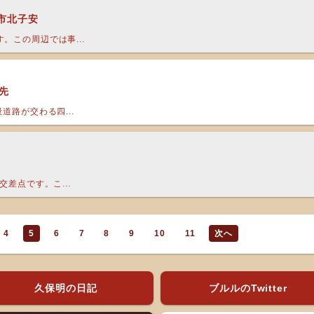
市北子安
。この周辺では事...
先
道路が交わる四...
差点です。こ...
4
5
6
7
8
9
10
11
次へ
久保明の日記
ブルルのTwitter