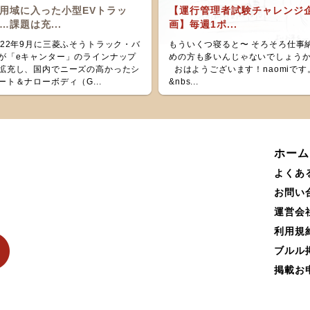
用域に入った小型EVトラッ
【運行管理者試験チャレンジ
…課題は充...
画】毎週1ポ...
022年9月に三菱ふそうトラック・バ
もういくつ寝ると〜 そろそろ仕事
が「eキャンター」のラインナップ
めの方も多いんじゃないでしょう
拡充し、国内でニーズの高かったシ
おはようございます！naomiです
ート＆ナローボディ（G...
&nbs...
ホーム
よくあ
お問い
運営会
利用規
ブルル
掲載お