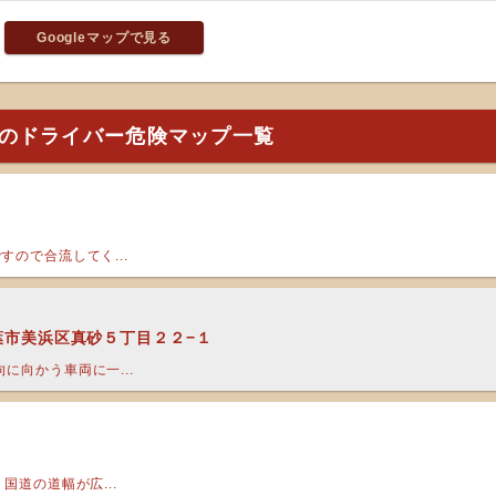
Googleマップで見る
のドライバー危険マップ一覧
ので合流してく...
葉市美浜区真砂５丁目２２−１
に向かう車両に一...
国道の道幅が広...