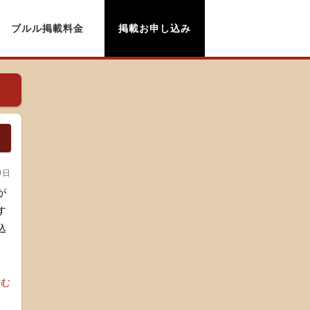
ブルル掲載料金
掲載お申し込み
0日
が
す
込
読む