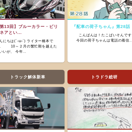
第13回】ブルーカラー・ビリ
『配車の荷子ちゃん』第28話
ネアとい...
こんばんは！たこぱいそんです
今回の荷子ちゃんは電話の着信..
んにちは(´-ω-`) ライター橋本で
。 10～２月の繁忙期を越えた
いいが、 今年...
トラック解体新車
トラドラ総研