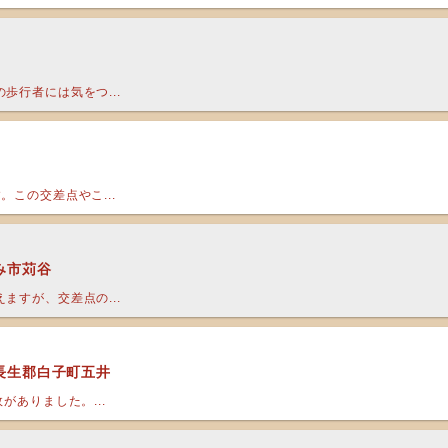
歩行者には気をつ...
この交差点やこ...
み市苅谷
ますが、交差点の...
県長生郡白子町五井
がありました。...