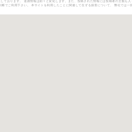
しております。 道路情報は刻々と変化します。また、投稿された情報には投稿者の主観も入
判断でご利用下さい。 本サイトを利用したことに関連して生ずる損害について、 弊社では一