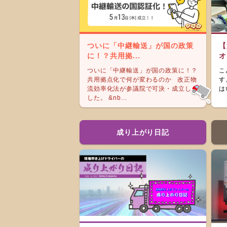
ついに「中継輸送」が国の政策
【
に！？共用拠...
オ
ついに「中継輸送」が国の政策に！？
こ
共用拠点化で何が変わるのか 改正物
す
流効率化法が参議院で可決・成立しま
は
した。 &nb...
成り上がり日記