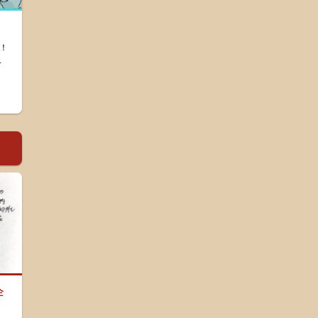
！
.
企