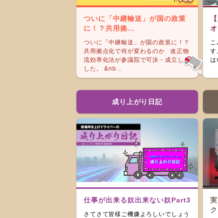
ついに「中継輸送」が国の政策
【
に！？共用拠...
オ
ついに「中継輸送」が国の政策に！？
こ
共用拠点化で何が変わるのか 改正物
す
流効率化法が参議院で可決・成立しま
は
した。 &nb...
成り上がり日記
仕事が出来る奴出来ない奴Part3
実
ク
さてさて皆様ご機嫌よろしいでしょう