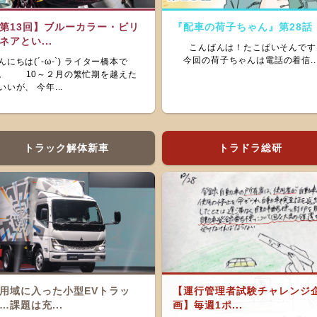
第13回】ブルーカラー・ビリ
『配車の荷子ちゃん』第28話
ネアとい...
こんばんは！たこぱいそんです
今回の荷子ちゃんは電話の着信..
んにちは(´-ω-`) ライター橋本で
。 10～２月の繁忙期を越えた
いいが、 今年...
トラック解体新車
トラドラ総研
用域に入った小型EVトラッ
【運行管理者試験チャレンジ
…課題は充...
画】毎週1ポ...