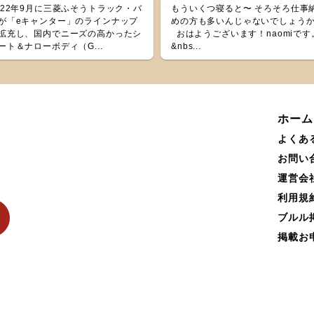
022年9月に三菱ふそうトラック・バ
もういくつ寝ると〜 そろそろ仕事
が「eキャンター」のラインナップ
めの方も多いんじゃないでしょう
拡充し、国内でニーズの高かったシ
おはようございます！naomiです
ート＆ナローボディ（G...
&nbs...
ホーム
よくあ
お問い
運営会
利用規
ブルル
掲載お