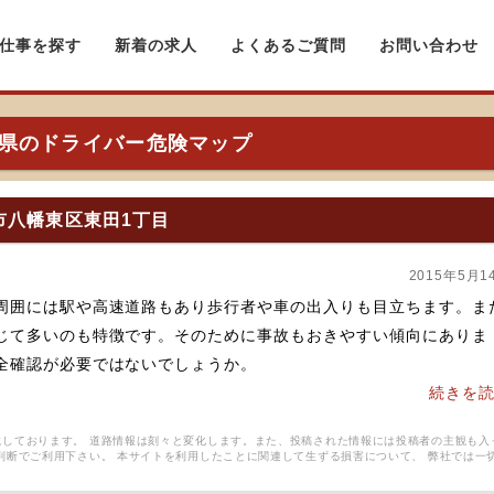
仕事を探す
新着の求人
よくあるご質問
お問い合わせ
県のドライバー危険マップ
市八幡東区東田1丁目
2015年5月1
周囲には駅や高速道路もあり歩行者や車の出入りも目立ちます。ま
じて多いのも特徴です。そのために事故もおきやすい傾向にありま
全確認が必要ではないでしょうか。
続きを
しております。 道路情報は刻々と変化します。また、投稿された情報には投稿者の主観も入
判断でご利用下さい。 本サイトを利用したことに関連して生ずる損害について、 弊社では一