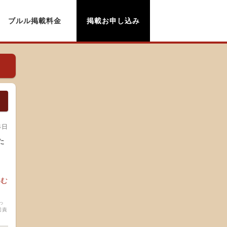
ブルル掲載料金
掲載お申し込み
4日
た
読む
っ
切責