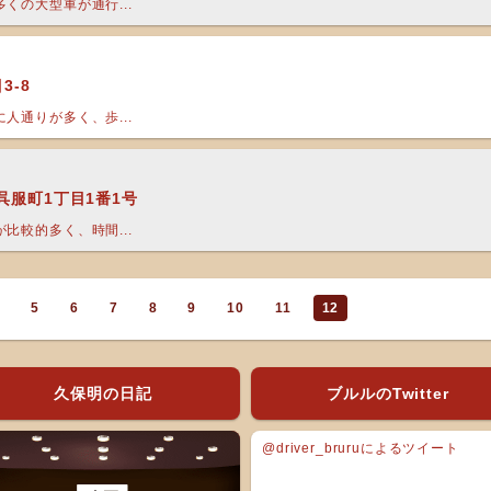
くの大型車が通行...
3-8
人通りが多く、歩...
呉服町1丁目1番1号
比較的多く、時間...
5
6
7
8
9
10
11
12
久保明の日記
ブルルのTwitter
@driver_bruruによるツイート