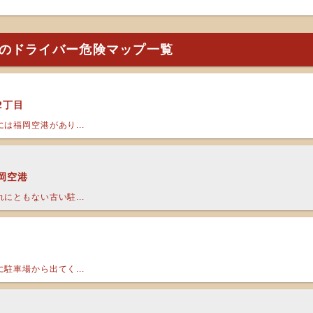
のドライバー危険マップ一覧
2丁目
は福岡空港があり...
岡空港
にともない古い駐...
駐車場から出てく...