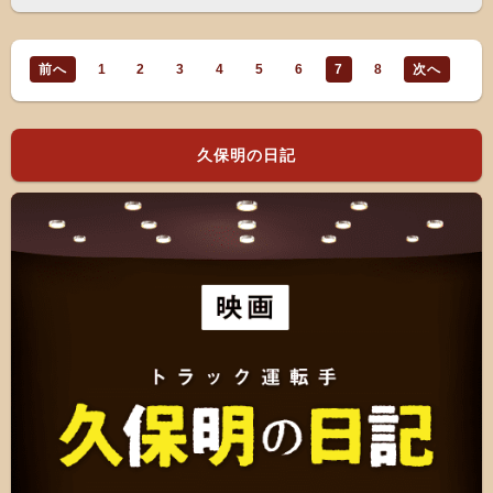
前へ
1
2
3
4
5
6
7
8
次へ
久保明の日記