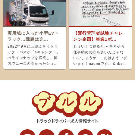
実用域に入った小型EVト
【運行管理者試験チャレ
ラック…課題は充...
ンジ企画】毎週1ポ...
2022年9月に三菱ふそうトラ
もういくつ寝ると〜 そろそろ
ック・バスが「eキャンター」
仕事納めの方も多いんじゃな
のラインナップを拡充し、国
いでしょうか。 おはようござ
内でニーズの高かったショー
います！naomiです。 &nbs...
ト＆ナローボディ（G...