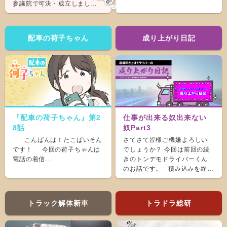
参議院で可決・成立しまし
た。 &nb...
配車の荷子ちゃん
成り上がり日記
『配車の荷子ちゃん』第2
仕事が出来る奴出来ない
8話
奴Part3
こんばんは！たこぱいそん
さてさて皆様ご機嫌よろしい
です！ 今回の荷子ちゃんは
でしょうか？ 今回は前回の続
電話の着信...
きのトンデモドライバーくん
のお話です。 積み込みを終
え、ホッと...
トラック解体新車
トラドラ総研