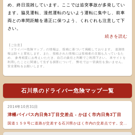
め、終日混雑しています。ここでは追突事故が多発してい
ます。脇見運転、漫然運転のないよう運転に集中し、前車
両との車間距離を適正に保つよう、くれぐれも注意して下
さい。
続きを読む
【ご注意】
「ドライバー危険マップ」の情報は、投稿に基づいて掲載しております。 道路情
報は刻々と変化します。また、投稿された情報には投稿者の主観も入っているた
め、 参考程度にお考えいただき、自己の責任と判断でご利用下さい。 本サイトを
利用したことに関連して生ずる損害について、 弊社では一切責任を負いません。
安全運転をお願いします。
石川県のドライバー危険マップ一覧
2014年10月31日
津幡バイパス内日角3丁目交差点 - かほく市内日角3丁目
国道１５９号に道路が交差する石川県かほく市内の交差点です。交...