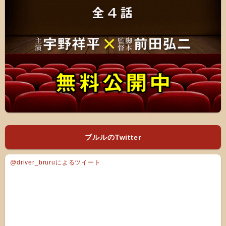
ブルルのTwitter
@driver_bruruによるツイート