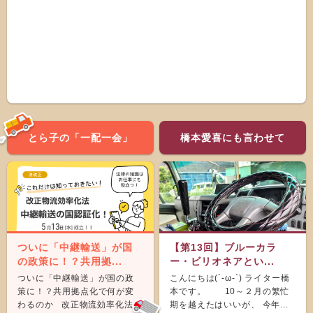
とら子の「一配一会」
橋本愛喜にも言わせて
ついに「中継輸送」が国
【第13回】ブルーカラ
の政策に！？共用拠...
ー・ビリオネアとい...
ついに「中継輸送」が国の政
こんにちは(´-ω-`) ライター橋
策に！？共用拠点化で何が変
本です。 10～２月の繁忙
わるのか 改正物流効率化法が
期を越えたはいいが、 今年...