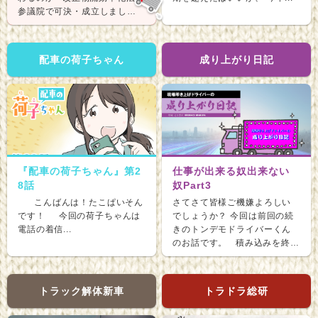
参議院で可決・成立しまし
た。 &nb...
配車の荷子ちゃん
成り上がり日記
『配車の荷子ちゃん』第2
仕事が出来る奴出来ない
8話
奴Part3
こんばんは！たこぱいそん
さてさて皆様ご機嫌よろしい
です！ 今回の荷子ちゃんは
でしょうか？ 今回は前回の続
電話の着信...
きのトンデモドライバーくん
のお話です。 積み込みを終
え、ホッと...
トラック解体新車
トラドラ総研