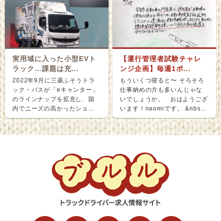
実用域に入った小型EVト
【運行管理者試験チャレ
ラック…課題は充...
ンジ企画】毎週1ポ...
2022年9月に三菱ふそうトラ
もういくつ寝ると〜 そろそろ
ック・バスが「eキャンター」
仕事納めの方も多いんじゃな
のラインナップを拡充し、国
いでしょうか。 おはようござ
内でニーズの高かったショー
います！naomiです。 &nbs...
ト＆ナローボディ（G...