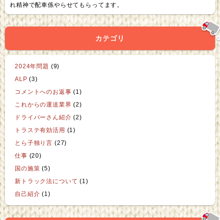
れ精神で配車係やらせてもらってます。
ラックを泣く泣く出しても帰りの荷物の保証がない。 行か
せたくない。 ということになります。 「じゃ運賃往復も
らったらええやん」 ええ、そうなんですよ。そうしたいの
カテゴリ
は山々なんですよ。 でもそれが通用するお客様がタピオカ
ドリンクに入ってるタピオカより少ない率しかないのが現
2024年問題
(9)
実。 でもこの現状に甘んじていたのが我々運送業なので
ALP
(3)
日々しっかり交渉していかんと、と思います。 赤字切って
コメントへのお返事
(1)
まで走ることはできませんからね。 ボランティアじゃない
これからの運送業界
(2)
んだから。 まぁ、相変わらず運賃は横ばいです。 2024
ドライバーさん紹介
(2)
年に向けて足並み揃えてあげて行こ！と気合を入れていき
トラステ有効活用
(1)
たいところです。
そもそもなんで運賃上げんとあかんの
とら子独り言
(27)
か、ですが。
①燃料、車両費、高速料金が軒並み上昇して
仕事
(20)
るから ②お給金だけじゃなく有給消化等の福利厚生費、
国の施策
(5)
会社の経営費用も捻出しなきゃいけないから ③労働時間
新トラック法について
(1)
が短くなってもお給金は絶対下げたらダメだから ④短い
自己紹介
(1)
労働時間で現状維持のお給金を払える仕組みを今から作ら
ないといけないから ⑤（机上の空論で計算された時間区