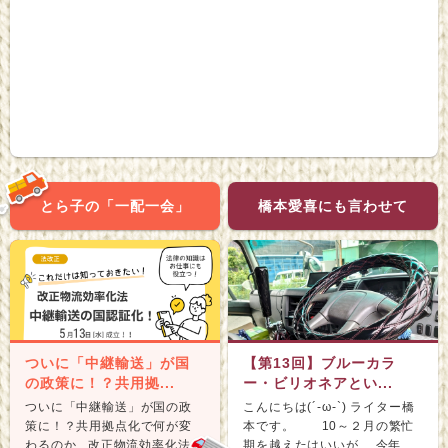
とら子の「一配一会」
橋本愛喜にも言わせて
ついに「中継輸送」が国
【第13回】ブルーカラ
の政策に！？共用拠...
ー・ビリオネアとい...
ついに「中継輸送」が国の政
こんにちは(´-ω-`) ライター橋
策に！？共用拠点化で何が変
本です。 10～２月の繁忙
わるのか 改正物流効率化法が
期を越えたはいいが、 今年...