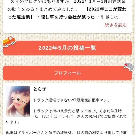
久々のブログではありますが、2022年1月～3月の運送業
の動向をゆるくまとめてみました。
【2022年ここが変わ
った運送業】 ・隠し車を持つ会社が減った
・引越しの分
散 ・土曜着してくれるトラックが減った ・燃料価格
続きを読む
【2022年あんまり変わってない運送業】 ・運賃水準 ・
頭でっかちDX・SCM・その他イノベーション
・コロナ
2022年5月の投稿一覧
めっちゃ忙しくても車を隠し持っていた会社が法外な運賃
と引き換えにトラックを差し出す、ということがこの2022
年めっきり少なくなりました。 そして思った以上に引っ越
し荷物が動かなかった。 何より。 金曜積み、土曜着をし
プロフィール
てくれる会社さんが激減しました。 働き方改革の名の
元、労働時間の問題が大きな原因だとは思いますが、土曜
とら子
日に営業しているお客様（荷主）がそもそも少なくなって
トラック運転できないAT限定免許配車マン。
いるので土曜日に遠隔地へ飛ばしても帰りの荷物がつかな
いという現象が多々見られるようになってきましたね。 こ
トラックは街の風景だと思って過ごしてきた学生時
代。 けど今はドライバーさんのおかげでご飯食べれて
れだと金曜積み、土曜着は着地付近を拠点とするトラック
います。
しか走ってくれません。 そうなると、土曜着が増えれば
配車はドライバーさんと荷主の緩衝材。 目の前の利益より損して得取
増えるほど走れるトラックが少なくなる。 積み地拠点のト