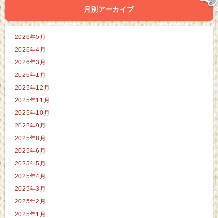
切りのルールに従うならば）歩合ではやっていけなくなる
月別アーカイブ
ため、走ってナンボのお給料体系を変えるため
⑥労働時
間が短くなってもお給金は絶対下げたらダメだから
時間
2026年5月
で区切れない仕事を無理やり一般産業と同じように時間で
2026年4月
区切ろうとするのでかなりねじれが生じるでしょうが、ま
2026年3月
ずはやってみなきゃ文句も言えないのが日本文化。意見は
2026年1月
やってからじゃないと聞いてくれない市井なのでやる前か
2025年12月
らグダグダ言うのは辞めておきます。 だからまずは自分
2025年11月
ができること。 運賃を昨日よりあげること。 これに尽き
2025年10月
ると思って明日から頑張ります（今日はもうおなかすいた
2025年9月
から帰る）
2025年8月
2025年6月
2025年5月
2025年4月
2025年3月
2025年2月
2025年1月