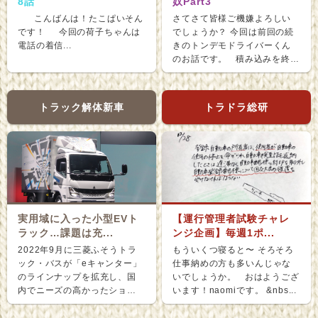
8話
奴Part3
こんばんは！たこぱいそん
さてさて皆様ご機嫌よろしい
です！ 今回の荷子ちゃんは
でしょうか？ 今回は前回の続
電話の着信...
きのトンデモドライバーくん
のお話です。 積み込みを終
え、ホッと...
トラック解体新車
トラドラ総研
実用域に入った小型EVト
【運行管理者試験チャレ
ラック…課題は充...
ンジ企画】毎週1ポ...
2022年9月に三菱ふそうトラ
もういくつ寝ると〜 そろそろ
ック・バスが「eキャンター」
仕事納めの方も多いんじゃな
のラインナップを拡充し、国
いでしょうか。 おはようござ
内でニーズの高かったショー
います！naomiです。 &nbs...
ト＆ナローボディ（G...