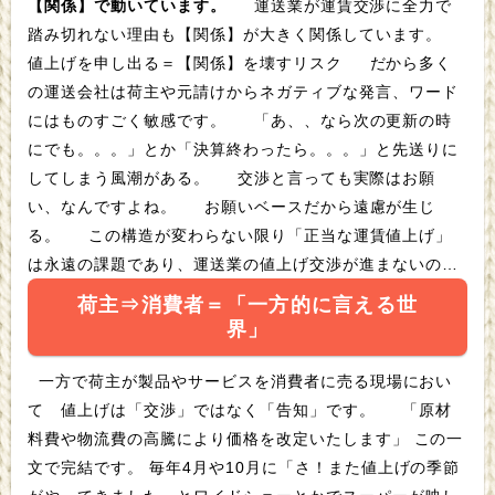
【関係】で動いています。
運送業が運賃交渉に全力で
踏み切れない理由も【関係】が大きく関係しています。
値上げを申し出る＝【関係】を壊すリスク だから多く
の運送会社は荷主や元請けからネガティブな発言、ワード
にはものすごく敏感です。 「あ、、なら次の更新の時
にでも。。。」とか「決算終わったら。。。」と先送りに
してしまう風潮がある。 交渉と言っても実際はお願
い、なんですよね。 お願いベースだから遠慮が生じ
る。 この構造が変わらない限り「正当な運賃値上げ」
は永遠の課題であり、運送業の値上げ交渉が進まないので
す。
荷主⇒消費者＝「一方的に言える世
界」
一方で荷主が製品やサービスを消費者に売る現場におい
て 値上げは「交渉」ではなく「告知」です。 「原材
料費や物流費の高騰により価格を改定いたします」 この一
文で完結です。 毎年4月や10月に「さ！また値上げの季節