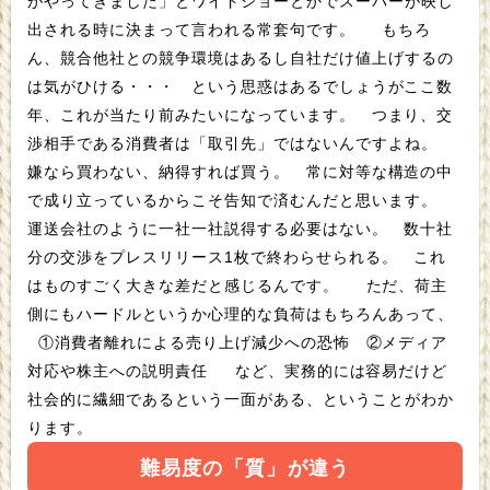
がやってきました」とワイドショーとかでスーパーが映し
出される時に決まって言われる常套句です。 もちろ
ん、競合他社との競争環境はあるし自社だけ値上げするの
は気がひける・・・ という思惑はあるでしょうがここ数
年、これが当たり前みたいになっています。 つまり、交
渉相手である消費者は「取引先」ではないんですよね。
嫌なら買わない、納得すれば買う。 常に対等な構造の中
で成り立っているからこそ告知で済むんだと思います。
運送会社のように一社一社説得する必要はない。 数十社
分の交渉をプレスリリース1枚で終わらせられる。 これ
はものすごく大きな差だと感じるんです。 ただ、荷主
側にもハードルというか心理的な負荷はもちろんあって、
①消費者離れによる売り上げ減少への恐怖 ②メディア
対応や株主への説明責任 など、実務的には容易だけど
社会的に繊細であるという一面がある、ということがわか
ります。
難易度の「質」が違う