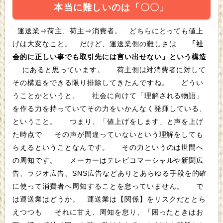
本当に難しいのは「〇〇」
運送業⇒荷主、荷主⇒消費者。 どちらにとっても値上
げは大変なこと。 だけど、運送業側の難しさは
「社
会的に正しい事でも取引先には言い出せない」という構造
にあると思っています。 荷主側は対消費者に対して
その構造をできる限り排除してきたんですね。 どうい
うことかというと、 社会に向けて「理解される物語」
を作る力を持っていてその力をいかんなく発揮している、
ということ。 つまり、「値上げをします」と声を上げ
た時点で その声が間違っていないという理解をしても
らえるということなんです。 その力というのは世間へ
の周知です。 メーカーはテレビコマーシャルや新聞広
告、ラジオ広告、SNS広告などありとあらゆる手段を的確
に使って消費者へ周知することを怠っていません。 で
は運送業はどうか。 運送業は【関係】をリスクだととら
えつつも それに甘え、周知を怠り、「困ったときはお