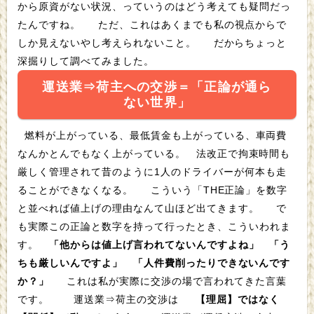
から原資がない状況、っていうのはどう考えても疑問だっ
たんですね。 ただ、これはあくまでも私の視点からで
しか見えないやし考えられないこと。 だからちょっと
深掘りして調べてみました。
運送業⇒荷主への交渉＝「正論が通ら
ない世界」
燃料が上がっている、最低賃金も上がっている、車両費
なんかとんでもなく上がっている。 法改正で拘束時間も
厳しく管理されて昔のように1人のドライバーが何本も走
ることができなくなる。 こういう「THE正論」を数字
と並べれば値上げの理由なんて山ほど出てきます。 で
も実際この正論と数字を持って行ったとき、こういわれま
す。
「他からは値上げ言われてないんですよね」
「う
ちも厳しいんですよ」
「人件費削ったりできないんです
か？」
これは私が実際に交渉の場で言われてきた言葉
です。 運送業⇒荷主の交渉は
【理屈】ではなく