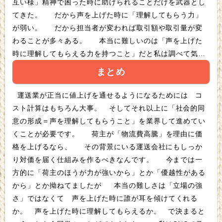
互い様」精神で困った時に助けられることだけを武器とし
てきた。 だから声を上げた時に「理解してもらう力」
が弱い。 だから担当者が変われば取引額や取引量が変
わることが多々ある。 本当に難しいのは「声を上げた
時に理解してもらえる力を持つこと」だと私は調べて気が
付きました。
まとめ
運送業が正当に値上げを通せるようになるためには コ
スト計算はもちろん大事。 そしてそれ以上に「社会的同
意の形成＝声を理解してもらうこと」を業界して進めてい
くことが必要です。 荷主が「物流費高騰」を理由に価
格を上げるなら、 その背景にいる運送会社にもしっか
り対価を届く仕組みを作るべきなんです。 今までは一
方的に「荷主のほうが力が強いから」とか「優越性がある
から」とか拗ねてましたが 本当の難しさは「立場の強
さ」ではなくて 声を上げた時に誰が耳を傾けてくれる
か。 声を上げた時に理解してもらえるか。 で決まると