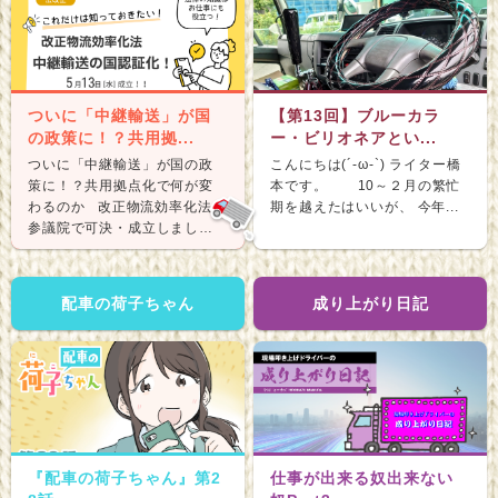
ついに「中継輸送」が国
【第13回】ブルーカラ
の政策に！？共用拠...
ー・ビリオネアとい...
ついに「中継輸送」が国の政
こんにちは(´-ω-`) ライター橋
策に！？共用拠点化で何が変
本です。 10～２月の繁忙
わるのか 改正物流効率化法が
期を越えたはいいが、 今年...
参議院で可決・成立しまし
た。 &nb...
配車の荷子ちゃん
成り上がり日記
『配車の荷子ちゃん』第2
仕事が出来る奴出来ない