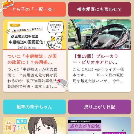
とら子の「一配一会」
橋本愛喜にも言わせて
ついに「中継輸送」が国
【第13回】ブルーカラ
の政策に！？共用拠...
ー・ビリオネアとい...
ついに「中継輸送」が国の政
こんにちは(´-ω-`) ライター橋
策に！？共用拠点化で何が変
本です。 10～２月の繁忙
わるのか 改正物流効率化法が
期を越えたはいいが、 今年...
参議院で可決・成立しまし
た。 &nb...
配車の荷子ちゃん
成り上がり日記