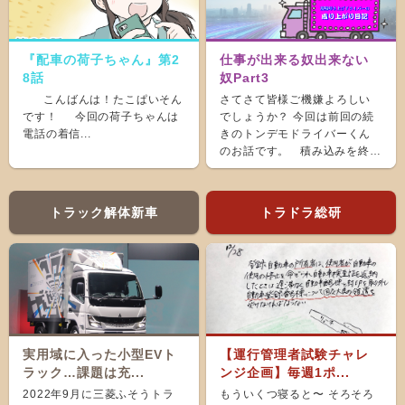
『配車の荷子ちゃん』第2
仕事が出来る奴出来ない
8話
奴Part3
こんばんは！たこぱいそん
さてさて皆様ご機嫌よろしい
です！ 今回の荷子ちゃんは
でしょうか？ 今回は前回の続
電話の着信...
きのトンデモドライバーくん
のお話です。 積み込みを終
え、ホッと...
トラック解体新車
トラドラ総研
実用域に入った小型EVト
【運行管理者試験チャレ
ラック…課題は充...
ンジ企画】毎週1ポ...
2022年9月に三菱ふそうトラ
もういくつ寝ると〜 そろそろ