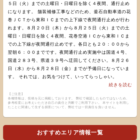
５日（火）までの土曜日・日曜日を除く４夜間、通行止め
になります。 舗装補修工事などのため、釜石自動車道の花
巻ＪＣＴから東和ＩＣまでの上下線で夜間通行止めが行わ
れます。８月２０日（木）から８月２５日（火）までの土
曜日・日曜日を除く４夜間、花巻空港ＩＣから東和ＩＣま
での上下線が夜間通行止めです。各日とも２０：００から
翌朝６：００までです。夜間通行止め実施中は国道４号、
国道２８３号、県道３９号へ迂回してください。８月２６
日（水）から８月２８日（金）までが予備日になっていま
す。 それでは、お気をつけて、いってらっしゃい。
続きを読む
【ご注意】
各種情報は、投稿を元に掲載しております。 弊社で確認したものではないため、
参考程度にお考えいただき自己の責任と判断でご利用下さい。 本サイトを利用し
たことに関連して生ずる損害について、弊社では一切責任を負いません。
おすすめエリア情報一覧