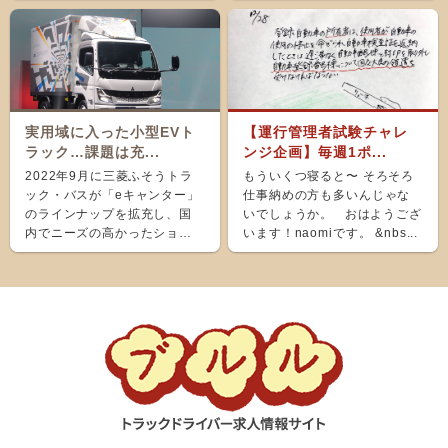
実用域に入った小型EVト
【運行管理者試験チャレ
ラック…課題は充...
ンジ企画】毎週1ポ...
2022年9月に三菱ふそうトラ
もういくつ寝ると〜 そろそろ
ック・バスが「eキャンター」
仕事納めの方も多いんじゃな
のラインナップを拡充し、国
いでしょうか。 おはようござ
内でニーズの高かったショー
います！naomiです。 &nbs...
ト＆ナローボディ（G...