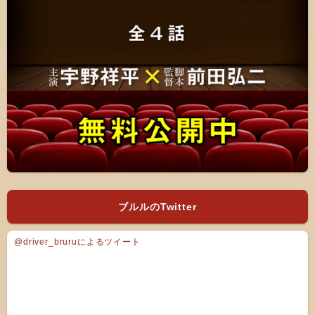
ブルルのTwitter
@driver_bruruによるツイート