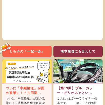
とら子の「一配一会」
橋本愛喜にも言わせて
ついに「中継輸送」が国
【第13回】ブルーカラ
の政策に！？共用拠...
ー・ビリオネアとい...
ついに「中継輸送」が国の政
こんにちは(´-ω-`) ライター橋
策に！？共用拠点化で何が変
本です。 10～２月の繁忙