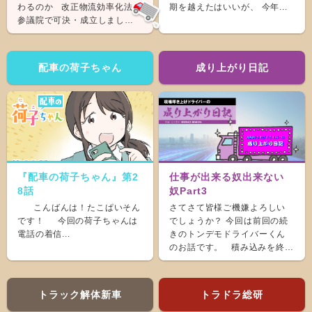
わるのか 改正物流効率化法が
期を越えたはいいが、 今年...
参議院で可決・成立しまし
た。 &nb...
配車の荷子ちゃん
成り上がり日記
『配車の荷子ちゃん』第2
仕事が出来る奴出来ない
8話
奴Part3
こんばんは！たこぱいそん
さてさて皆様ご機嫌よろしい
です！ 今回の荷子ちゃんは
でしょうか？ 今回は前回の続
電話の着信...
きのトンデモドライバーくん
のお話です。 積み込みを終
え、ホッと...
トラック解体新車
トラドラ総研